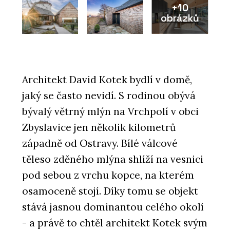
+10
obrázků
Architekt David Kotek bydlí v domě,
jaký se často nevidí. S rodinou obývá
bývalý větrný mlýn na Vrchpolí v obci
Zbyslavice jen několik kilometrů
západně od Ostravy. Bílé válcové
těleso zděného mlýna shlíží na vesnici
pod sebou z vrchu kopce, na kterém
osamoceně stojí. Díky tomu se objekt
stává jasnou dominantou celého okolí
- a právě to chtěl architekt Kotek svým