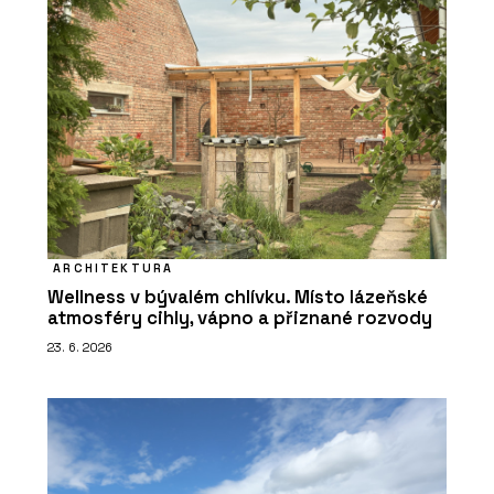
ARCHITEKTURA
Wellness v bývalém chlívku. Místo lázeňské
atmosféry cihly, vápno a přiznané rozvody
23. 6. 2026