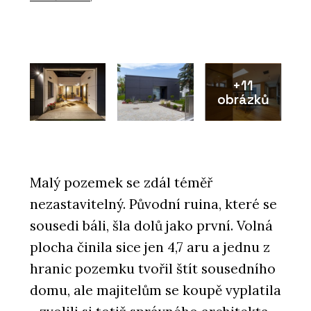
+11
obrázků
Malý pozemek se zdál téměř
nezastavitelný. Původní ruina, které se
sousedi báli, šla dolů jako první. Volná
plocha činila sice jen 4,7 aru a jednu z
hranic pozemku tvořil štít sousedního
domu, ale majitelům se koupě vyplatila