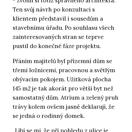
- zvolili si totiž správného architekta.
Ten svůj návrh po konzultaci s
klientem představil i sousedům a
stavebnímu úřadu. Po souhlasu všech
zainteresovaných stran se teprve
pustil do konečné fáze projektu.
Přáním majitelů byl přízemní dům se
třemi ložnicemi, pracovnou a světlým
obývacím pokojem. Užitková plocha
145 m2 je tak akorát pro větší byt než
samostatný dům. Atrium a zelený pruh
trávy kolem ovšem jasně deklarují, že
se jedná o rodinný domek.
„Líbí se mi, že při pohledu z ulice je