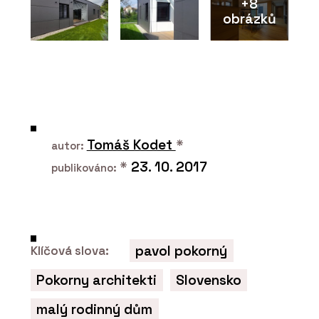
+8
obrázků
ČLÁNKY
Ekologičtější postup ve výrobě je
možný, ale vyžaduje větší přesnost,
disciplínu i kontrolu
Tomáš Kodet
*
autor:
*
23. 10. 2017
publikováno:
pavol pokorný
Klíčová slova:
Pokorny architekti
Slovensko
PRODUKTY
Skrytá soklová lišta LINUS - Dorsis
malý rodinný dům