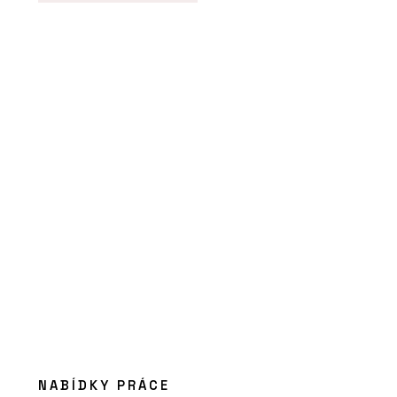
PRODUKTY
Pivotové dveře AXON - Dorsis
NABÍDKY PRÁCE