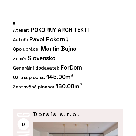
POKORNY ARCHITEKTI
Ateliér:
Pavol Pokorný
Autoři:
Martin Bujna
Spolupráce:
Slovensko
Země:
ForDom
Generální dodavatel:
2
145.00m
Užitná plocha:
2
160.00m
Zastavěná plocha:
Dorsis s.r.o.
D