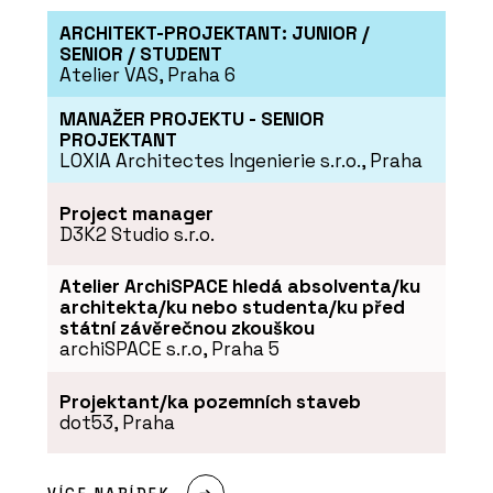
PRODUKTY
ARCHITEKT-PROJEKTANT: JUNIOR /
Posuvné dveře a bezobložková
SENIOR / STUDENT
pouzdra BELPORT - Dorsis
Atelier VAS, Praha 6
MANAŽER PROJEKTU - SENIOR
PROJEKTANT
LOXIA Architectes Ingenierie s.r.o., Praha
Project manager
D3K2 Studio s.r.o.
Atelier ArchiSPACE hledá absolventa/ku
architekta/ku nebo studenta/ku před
ČLÁNKY
státní závěrečnou zkouškou
Prosklené příčky Dorsis i tam, kde je
archiSPACE s.r.o, Praha 5
nečekáte
Projektant/ka pozemních staveb
dot53, Praha