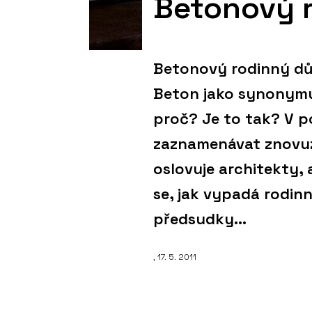
Betonový r
Betonový rodinný dů
Beton jako synonymu
proč? Je to tak? V 
zaznamenávat znovuz
oslovuje architekty, 
se, jak vypadá rodin
předsudky...
, 17. 5. 2011