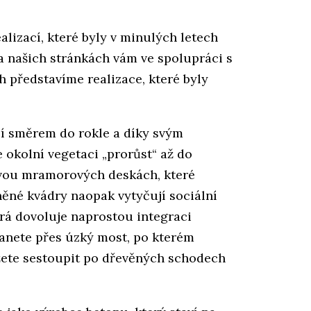
alizací, které byly v minulých letech
 našich stránkách vám ve spolupráci s
h představíme realizace, které byly
cí směrem do rokle a díky svým
okolní vegetaci „prorůst“ až do
dvou mramorových deskách, které
něné kvádry naopak vytyčují sociální
erá dovoluje naprostou integraci
anete přes úzký most, po kterém
ůžete sestoupit po dřevěných schodech