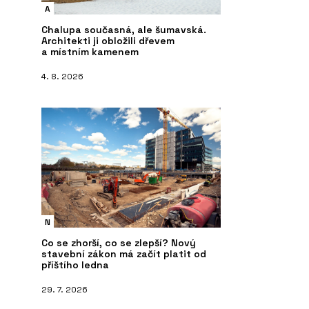
A
Chalupa současná, ale šumavská.
Architekti ji obložili dřevem
a místním kamenem
4. 8. 2026
N
Co se zhorší, co se zlepší? Nový
stavební zákon má začít platit od
příštího ledna
29. 7. 2026