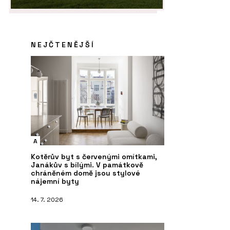
NEJČTENĚJŠÍ
A
Kotěrův byt s červenými omítkami,
Janákův s bílými. V památkově
chráněném domě jsou stylové
nájemní byty
14. 7. 2026