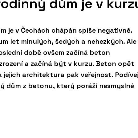
odinný dům je v kurz
m je v Čechách chápán spíše negativně.
m let minulých, šedých a nehezkých. Ale
poslední době ovšem začíná beton
rození a začíná být v kurzu. Beton opět
a jejich architektura pak veřejnost. Podíve
ný dům z betonu, který poráží nesmyslné