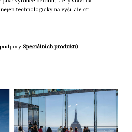
e jako výrobce betonu, který staví na
nejen technologicky na výši, ale ctí
a podpory
Speciálních produktů
.