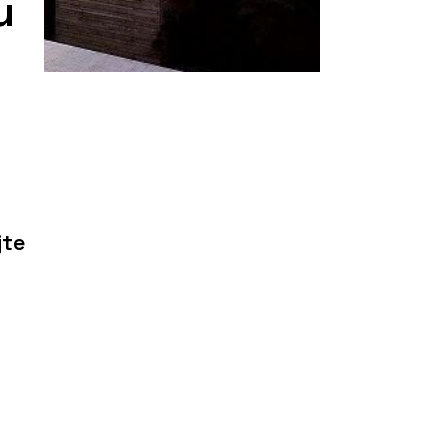
u
jte