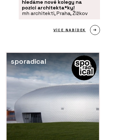
hledáme nové kolegy na
pozici architekta*ky!
mh architekti, Praha, Žižkov
VÍCE NABÍDEK
sporadical