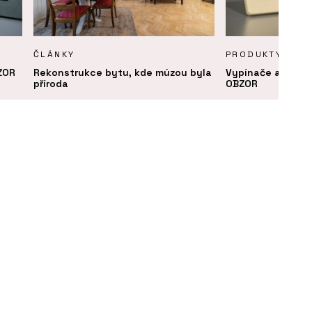
ČLÁNKY
PRODUKTY
ZOR
Rekonstrukce bytu, kde múzou byla
Vypínače a zásu
příroda
OBZOR