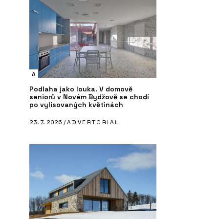
PRODUKTY
ČL
vky NEXA QUADRO -
Vypínače a zásuvky RETRO - OBZOR
Mo
NE
A
Podlaha jako louka. V domově
seniorů v Novém Bydžově se chodí
po vylisovaných květinách
23. 7. 2026 /
ADVERTORIAL