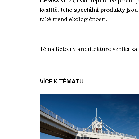
CEMEX
se v České republice profiluj
kvalitě. Jeho
speciální produkty
jsou 
také trend ekologičnosti.
Téma Beton v architektuře vzniká z
VÍCE K TÉMATU