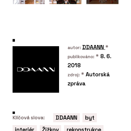
PRODUKTY
Modulární set pro domácí cvičení
SANA - BeOak by Javorina
DDAANN
*
autor:
*
8. 6.
publikováno:
2018
*
Autorská
zdroj:
zpráva
PRODUKTY
Konferenční stolky - BeOak by
Javorina
DDAANN
byt
Klíčová slova:
interiér
Žižkov
rekonstrukce