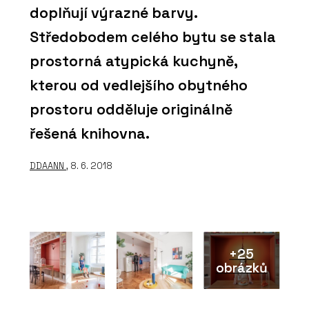
doplňují výrazné barvy.
Středobodem celého bytu se stala
prostorná atypická kuchyně,
kterou od vedlejšího obytného
prostoru odděluje originálně
řešená knihovna.
DDAANN
, 8. 6. 2018
+25
obrázků