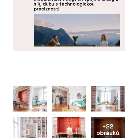
síly dubu s technologickou
precizností
O FIRMĚ
BeOak by Javorina
+22
obrázků