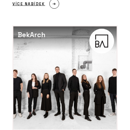
VÍCE NABÍDEK
BekArch