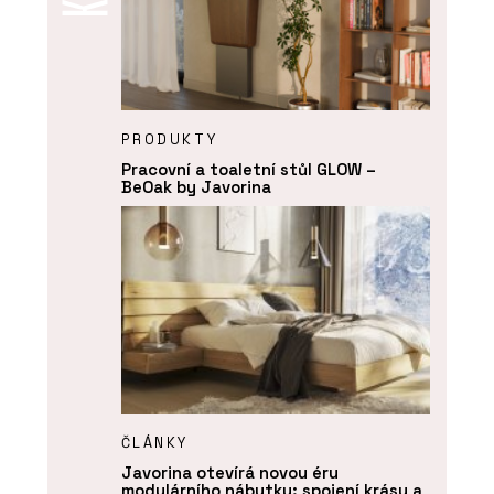
PRODUKTY
Pracovní a toaletní stůl GLOW –
BeOak by Javorina
ČLÁNKY
Javorina otevírá novou éru
modulárního nábytku: spojení krásy a