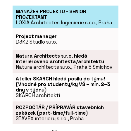
Program JAVORINA PRO - BeOak by
Javorina
MANAŽER PROJEKTU - SENIOR
PROJEKTANT
LOXIA Architectes Ingenierie s.r.o., Praha
Project manager
D3K2 Studio s.r.o.
Natura Architects s.r.o. hledá
interiérového architekta/architektu
Natura architects s.r.o., Praha 5 Smíchov
PRODUKTY
Atelier SKARCH hledá posilu do týmu!
Modulární úložné systémy LINK -
(Vhodné pro studenty/ky VŠ – min. 2–3
BeOak by Javorina
dny v týdnu)
SKARCH architekti
ROZPOČTÁŘ / PŘÍPRAVÁŘ stavebních
zakázek (part-time/full-time)
STAVEX interiéry s.r.o., Praha