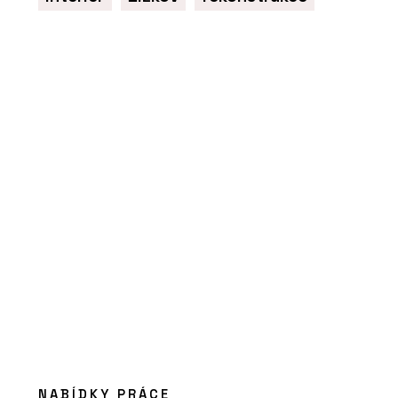
PRODUKTY
Postele - BeOak by Javorina
SLUŽBY
NABÍDKY PRÁCE