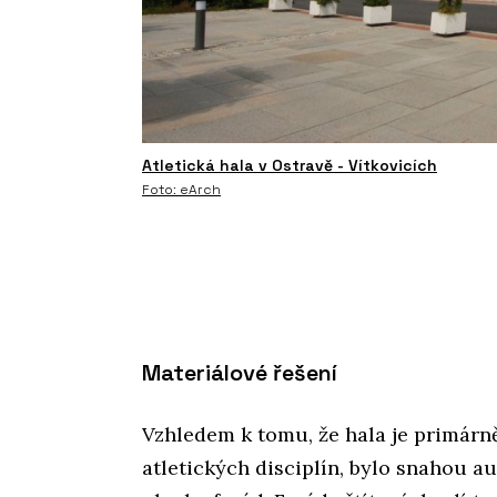
Atletická hala v Ostravě - Vítkovicích
Foto: eArch
Materiálové řešení
Vzhledem k tomu, že hala je primárn
atletických disciplín, bylo snahou a