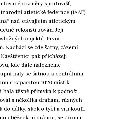
adované rozměry sportovišť,
inárodní atletické federace (IAAF)
ena“ nad stávajícím atletickým
letně rekonstruován. Její
bslužných objektů. První
. Nachází se zde šatny, zázemí
 Návštěvníci pak přicházejí
ovu, kde dále nalezneme
tupní haly se šatnou a centrálním
unu s kapacitou 1020 míst k
á hala těsně přimyká k podnoži
 ovál s několika drahami různých
 do dálky, skok o tyči a vrh koulí.
 přímou běžeckou dráhou, sektorem