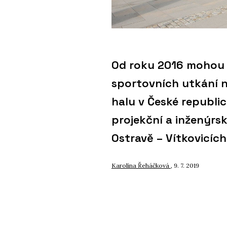
Od roku 2016 mohou a
sportovních utkání n
halu v České republi
projekční a inženýrsk
Ostravě – Vítkovicích
Karolína Řeháčková
, 9. 7. 2019