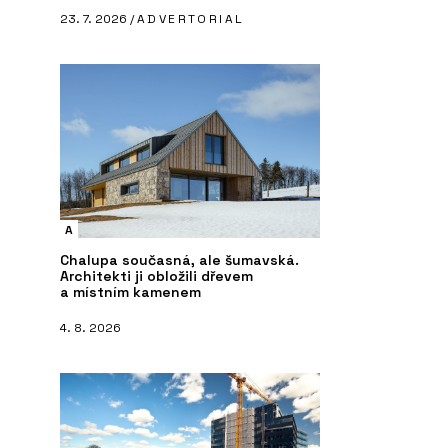
23. 7. 2026 /
ADVERTORIAL
A
Chalupa současná, ale šumavská.
Architekti ji obložili dřevem
a místním kamenem
4. 8. 2026