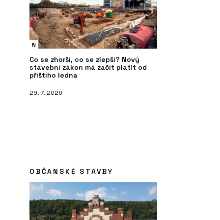
N
Co se zhorší, co se zlepší? Nový
stavební zákon má začít platit od
příštího ledna
29. 7. 2026
OBČANSKÉ STAVBY