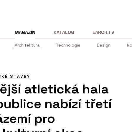
MAGAZÍN
KATALOG
EARCH.TV
Architektura
Technologie
Design
No
SKÉ STAVBY
jší atletická hala
ublice nabízí třetí
ázemí pro