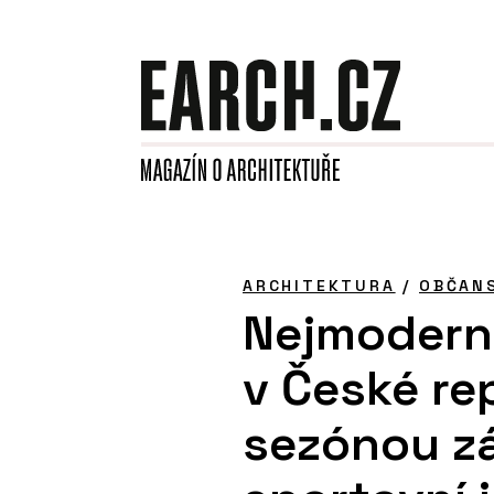
ARCHITEKTURA
/
OBČAN
Nejmoderně
v České rep
sezónou z