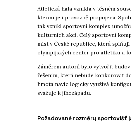
Atletická hala vznikla v těsném sous
kterou je i provozně propojena. Spo
tak vznikl sportovní komplex umožňu
kulturních akcí. Celý sportovní kom
míst v České republice, která splňu
olympijských center pro atletiku a fo
Záměrem autorů bylo vytvořit budo
řešením, která nebude konkurovat do
hmota navíc logicky využívá konfigur
svažuje k jihozápadu.
Požadované rozměry sportovišť j