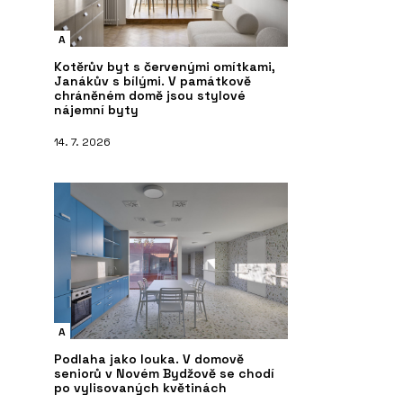
A
Kotěrův byt s červenými omítkami,
Janákův s bílými. V památkově
chráněném domě jsou stylové
nájemní byty
14. 7. 2026
A
Podlaha jako louka. V domově
seniorů v Novém Bydžově se chodí
po vylisovaných květinách