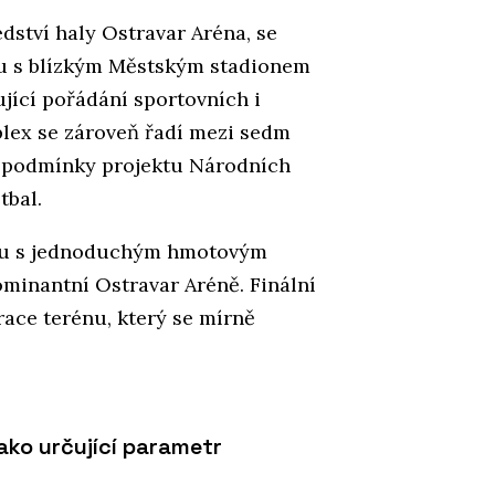
edství haly Ostravar Aréna, se
lu s blízkým Městským stadionem
jící pořádání sportovních i
plex se zároveň řadí mezi sedm
jí podmínky projektu Národních
tbal.
vu s jednoduchým hmotovým
minantní Ostravar Aréně. Finální
ace terénu, který se mírně
ako určující parametr