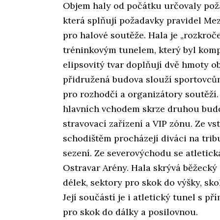
Objem haly od počátku určovaly pož
která splňují požadavky pravidel Mez
pro halové soutěže. Hala je „rozkroč
tréninkovým tunelem, který byl komp
elipsovitý tvar doplňují dvě hmoty o
přidružená budova slouží sportovcům
pro rozhodčí a organizátory soutěží.
hlavních vchodem skrze druhou bud
stravovací zařízení a VIP zónu. Ze vs
schodištěm procházejí diváci na trib
sezení. Ze severovýchodu se atletick
Ostravar Arény. Hala skrývá běžecký
délek, sektory pro skok do výšky, skok
Její součástí je i atletický tunel s
pro skok do dálky a posilovnou.