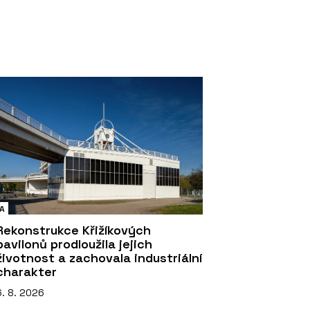
A
Rekonstrukce Křižíkových
pavilonů prodloužila jejich
životnost a zachovala industriální
charakter
6. 8. 2026