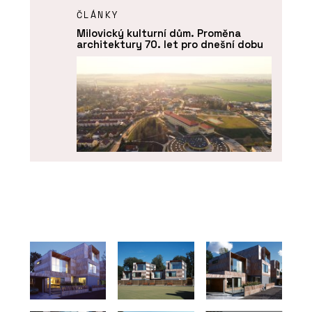
ČLÁNKY
Milovický kulturní dům. Proměna
architektury 70. let pro dnešní dobu
ČLÁNKY
Líbeznice věří architektům. Nový
školní pavilon přirozeně zapadá do
krajiny i struktury obce