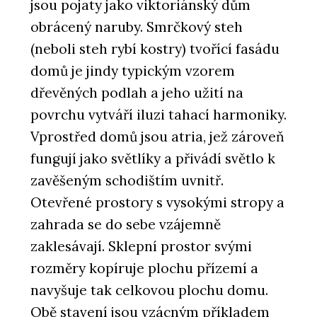
jsou pojaty jako viktoriánský dům
obrácený naruby. Smrčkový steh
(neboli steh rybí kostry) tvořící fasádu
domů je jindy typickým vzorem
dřevěných podlah a jeho užití na
povrchu vytváří iluzi tahací harmoniky.
Vprostřed domů jsou atria, jež zároveň
fungují jako světlíky a přivádí světlo k
zavěšeným schodištím uvnitř.
Otevřené prostory s vysokými stropy a
zahrada se do sebe vzájemně
zaklesávají. Sklepní prostor svými
rozměry kopíruje plochu přízemí a
navyšuje tak celkovou plochu domu.
Obě stavení jsou vzácným příkladem