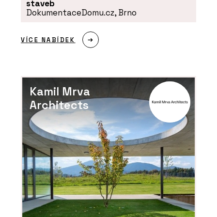
staveb
DokumentaceDomu.cz, Brno
VÍCE NABÍDEK
O FIRMĚ
Rigips
Kamil Mrva
Architects
PRODUKTY
Akustické podhledy Rigiton - Rigips