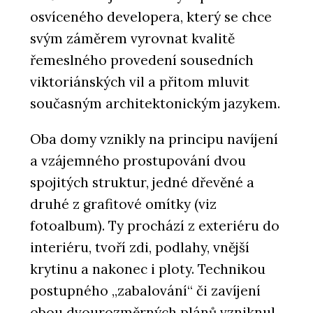
osvíceného developera, který se chce
svým záměrem vyrovnat kvalitě
řemeslného provedení sousedních
viktoriánských vil a přitom mluvit
současným architektonickým jazykem.
Oba domy vznikly na principu navíjení
a vzájemného prostupování dvou
spojitých struktur, jedné dřevěné a
druhé z grafitové omítky (viz
fotoalbum). Ty prochází z exteriéru do
interiéru, tvoří zdi, podlahy, vnější
krytinu a nakonec i ploty. Technikou
postupného „zabalování“ či zavíjení
obou dvourozměrných plánů vzniknul