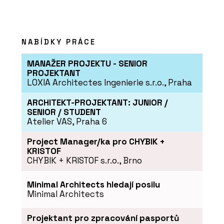
PRODUKTY
NABÍDKY PRÁCE
Suché podlahy RigiStabil - Rigips
MANAŽER PROJEKTU - SENIOR
PROJEKTANT
LOXIA Architectes Ingenierie s.r.o., Praha
ARCHITEKT-PROJEKTANT: JUNIOR /
SENIOR / STUDENT
Atelier VAS, Praha 6
Project Manager/ka pro CHYBIK +
KRISTOF
CHYBIK + KRISTOF s.r.o., Brno
PRODUKTY
Akustické kazetové podhledy
Minimal Architects hledají posilu
Eurocoustic - Rigips
Minimal Architects
Projektant pro zpracování pasportů