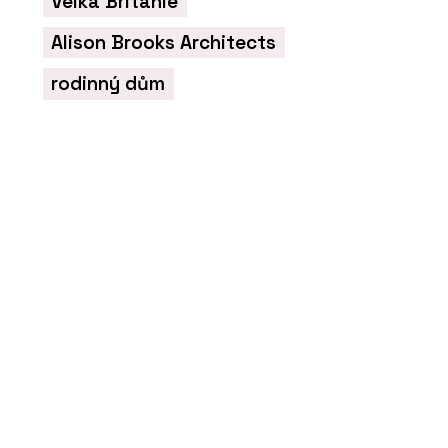
Velká Británie
v kategorii inovace v mezinárodní
soutěži Gypsum Trophy
Alison Brooks Architects
rodinný dům
PRODUKTY
Profikalkulátor Rigips