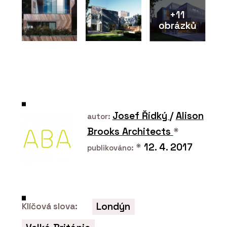
+11
obrázků
PRODUKTY
Konstrukční sádrokartonová deska
RigiStabil - Rigips
Josef Řídký
/
Alison
autor:
Brooks Architects
*
*
12. 4. 2017
publikováno:
Londýn
Klíčová slova:
ČLÁNKY
Pražský Fragment získal druhé místo