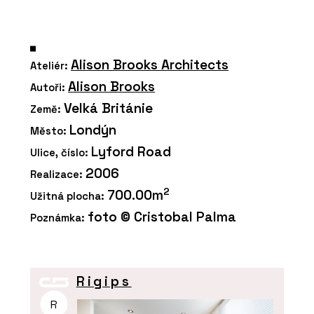
Alison Brooks Architects
Ateliér:
Alison Brooks
Autoři:
Velká Británie
Země:
Londýn
Město:
Lyford Road
Ulice, číslo:
2006
Realizace:
2
700.00m
Užitná plocha:
foto © Cristobal Palma
Poznámka:
Rigips
R