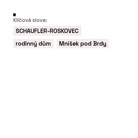
ČLÁNKY
Umění prvního dojmu. Modulární
Klíčová slova:
fasády kombinují praktické a
elegantní v jeden celek
SCHAUFLER-ROSKOVEC
rodinný dům
Mníšek pod Brdy
PRODUKTY
Modulární nemocnice - KOMA