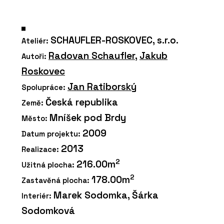
SCHAUFLER-ROSKOVEC, s.r.o.
Ateliér:
Radovan Schaufler
,
Jakub
Autoři:
Roskovec
Jan Ratiborský
Spolupráce:
Česká republika
Země:
Mníšek pod Brdy
Město:
2009
Datum projektu:
2013
Realizace:
2
216.00m
Užitná plocha:
2
178.00m
Zastavěná plocha:
Marek Sodomka, Šárka
Interiér:
Sodomková