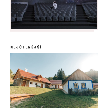
PRODUKTY
Modulární školy - KOMA
NEJČTENĚJŠÍ
ČLÁNKY
Designové moduly přesně na míru
zákazníka. KOMA MODULAR
představila novou kolekci Fashion line