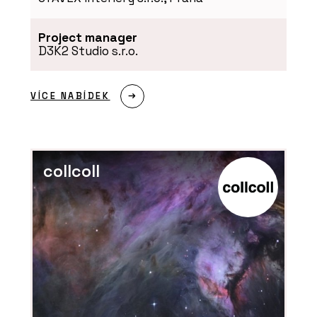
Project manager
D3K2 Studio s.r.o.
VÍCE NABÍDEK
ČLÁNKY
collcoll
Soukromí, klid a příroda na dlani.
Modulární Fashion Line RELAX
představuje novou éru glampingových
objektů