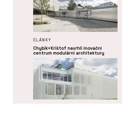
ČLÁNKY
Chybík+Krištof navrhli inovační
centrum modulární architektury
O FIRMĚ
KOMA MODULAR s. r. o.