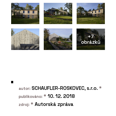
+7
obrázků
PRODUKTY
Modulární bytové domy - KOMA
SCHAUFLER-ROSKOVEC, s.r.o.
*
autor:
*
10. 12. 2018
publikováno:
*
Autorská zpráva
zdroj: