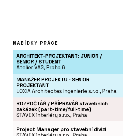
ČLÁNKY
NABÍDKY PRÁCE
Restaurace coby designová loď u
řeky Moravy
ARCHITEKT-PROJEKTANT: JUNIOR /
SENIOR / STUDENT
Atelier VAS, Praha 6
MANAŽER PROJEKTU - SENIOR
PROJEKTANT
LOXIA Architectes Ingenierie s.r.o., Praha
ROZPOČTÁŘ / PŘÍPRAVÁŘ stavebních
zakázek (part-time/full-time)
STAVEX interiéry s.r.o., Praha
PRODUKTY
Project Manager pro stavební divizi
Modulární vývoj - KOMA
STAVEX interiéry s.r.o., Praha