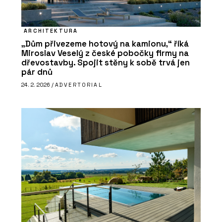
ARCHITEKTURA
„Dům přivezeme hotový na kamionu,“ říká
Miroslav Veselý z české pobočky firmy na
dřevostavby. Spojit stěny k sobě trvá jen
pár dnů
24. 2. 2026 /
ADVERTORIAL