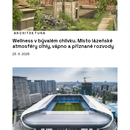
ARCHITEKTURA
Wellness v bývalém chlívku. Místo lázeňské
atmosféry cihly, vápno a přiznané rozvody
23. 6. 2026