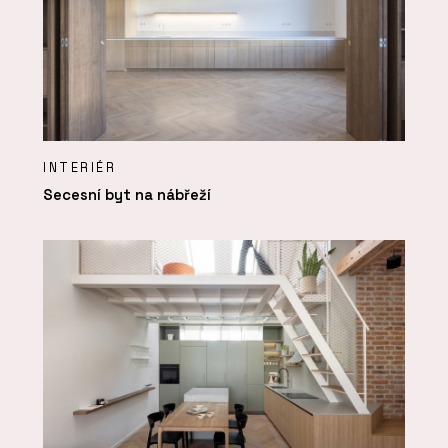
INTERIÉR
Secesní byt na nábřeží