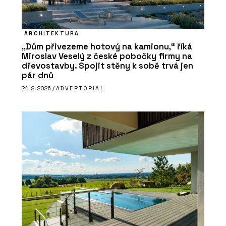
ARCHITEKTURA
„Dům přivezeme hotový na kamionu,“ říká
Miroslav Veselý z české pobočky firmy na
dřevostavby. Spojit stěny k sobě trvá jen
pár dnů
24. 2. 2026 /
ADVERTORIAL