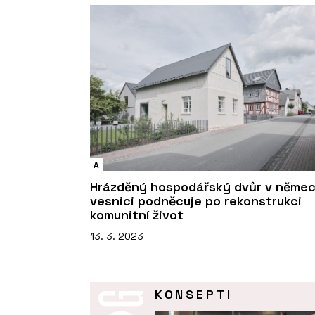
A
Hrázděný hospodářský dvůr v něme
vesnici podněcuje po rekonstrukci
komunitní život
13. 3. 2023
KONSEPTI