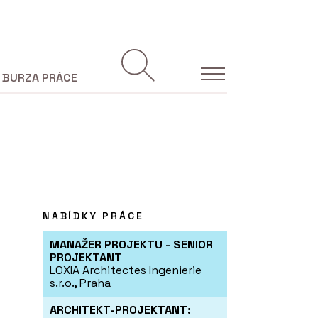
BURZA PRÁCE
NABÍDKY PRÁCE
MANAŽER PROJEKTU - SENIOR
PROJEKTANT
LOXIA Architectes Ingenierie
s.r.o., Praha
ARCHITEKT-PROJEKTANT: