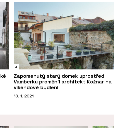
A
cké
Zapomenutý starý domek uprostřed
Vamberku proměnil architekt Kožnar na
víkendové bydlení
18. 1. 2021