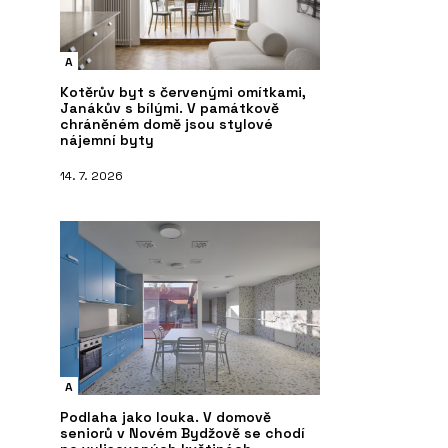
A
Kotěrův byt s červenými omítkami,
Janákův s bílými. V památkově
chráněném domě jsou stylové
nájemní byty
14. 7. 2026
A
Podlaha jako louka. V domově
seniorů v Novém Bydžově se chodí