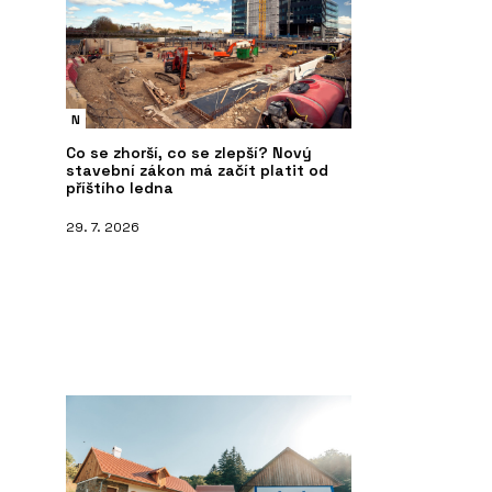
N
Co se zhorší, co se zlepší? Nový
stavební zákon má začít platit od
příštího ledna
PRODUKTY
ČL
29. 7. 2026
 Konsepti přiváží
Pavilion O od značky Kettal -
Mo
KONSEPTI
mů
kd