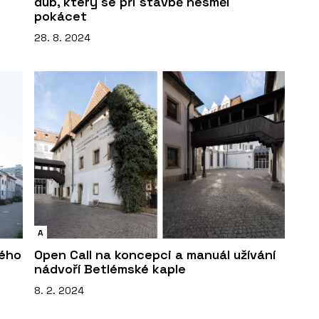
dub, který se při stavbě nesměl
pokácet
28. 8. 2024
A
vého
Open Call na koncepci a manuál užívání
nádvoří Betlémské kaple
8. 2. 2024