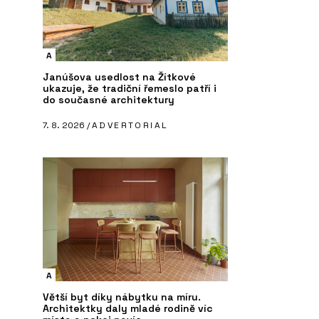
A
Janúšova usedlost na Žítkové
ukazuje, že tradiční řemeslo patří i
do současné architektury
7. 8. 2026 /
ADVERTORIAL
A
Větší byt díky nábytku na míru.
Architektky daly mladé rodině víc