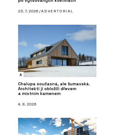
po vylisovaných květinách
23. 7. 2026 /
ADVERTORIAL
A
Chalupa současná, ale šumavská.
Architekti ji obložili dřevem
a místním kamenem
4. 8. 2026