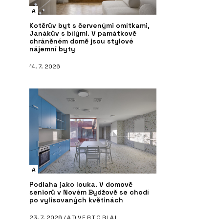
A
Kotěrův byt s červenými omítkami,
Janákův s bílými. V památkově
chráněném domě jsou stylové
nájemní byty
14. 7. 2026
A
Podlaha jako louka. V domově
seniorů v Novém Bydžově se chodí
po vylisovaných květinách
23. 7. 2026 /
ADVERTORIAL