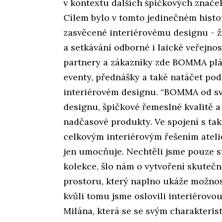
v kontextu dalších špičkových znače
Cílem bylo v tomto jedinečném histo
zasvěcené interiérovému designu - ži
a setkávání odborné i laické veřejno
partnery a zákazníky zde BOMMA plán
eventy, přednášky a také natáčet p
interiérovém designu. “BOMMA od sv
designu, špičkové řemeslné kvalitě a
nadčasové produkty. Ve spojení s tak
celkovým interiérovým řešením atelié
jen umocňuje. Nechtěli jsme pouze s
kolekce, šlo nám o vytvoření skutečn
prostoru, který naplno ukáže možnos
kvůli tomu jsme oslovili interiérov
Milána, která se se svým charakteri