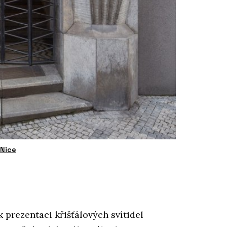
yNice
prezentaci křišťálových svítidel