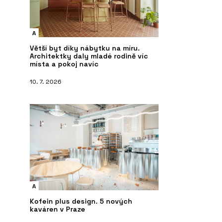
A
Větší byt díky nábytku na míru.
Architektky daly mladé rodině víc
místa a pokoj navíc
10. 7. 2026
A
Kofein plus design. 5 nových
kaváren v Praze