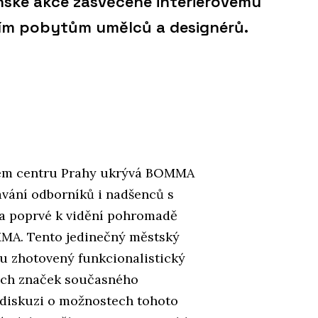
nské akce zasvěcené interiérovému
ním pobytům umělců a designérů.
kém centru Prahy ukrývá BOMMA
kávání odborníků i nadšenců s
ela poprvé k vidění pohromadě
MMA. Tento jedinečný městský
u zhotovený funkcionalistický
ých značek současného
k diskuzi o možnostech tohoto