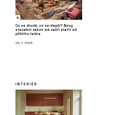
N
Co se zhorší, co se zlepší? Nový
stavební zákon má začít platit od
příštího ledna
29. 7. 2026
INTERIÉR