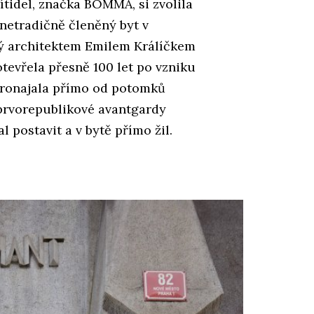
ítidel, značka BOMMA, si zvolila
netradičně členěný byt v
ý architektem Emilem Králíčkem
otevřela přesně 100 let po vzniku
 pronajala přímo od potomků
e prvorepublikové avantgardy
 postavit a v bytě přímo žil.