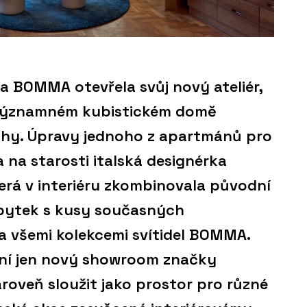
a BOMMA otevřela svůj nový ateliér,
 významném kubistickém domě
ahy. Úpravy jednoho z apartmánů pro
 na starosti italská designérka
rá v interiéru zkombinovala původní
ábytek s kusy současných
a všemi kolekcemi svítidel BOMMA.
ení jen nový showroom značky
roveň sloužit jako prostor pro různé