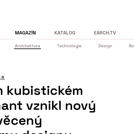
MAGAZÍN
KATALOG
EARCH.TV
Architektura
Technologie
Design
No
ÉR
m kubistickém
ant vznikl nový
svěcený