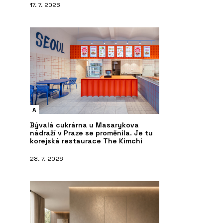
17. 7. 2026
A
Bývalá cukrárna u Masarykova
nádraží v Praze se proměnila. Je tu
korejská restaurace The Kimchi
28. 7. 2026