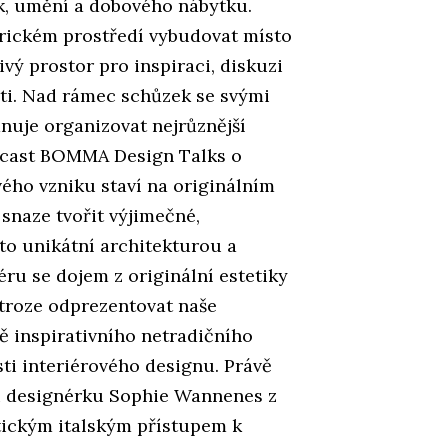
k, umění a dobového nábytku.
rickém prostředí vybudovat místo
vý prostor pro inspiraci, diskuzi
sti. Nad rámec schůzek se svými
uje organizovat nejrůznější
odcast BOMMA Design Talks o
ého vzniku staví na originálním
 snaze tvořit výjimečné,
to unikátní architekturou a
ru se dojem z originální estetiky
troze odprezentovat naše
ě inspirativního netradičního
ti interiérového designu. Právě
ou designérku Sophie Wannenes z
stickým italským přístupem k