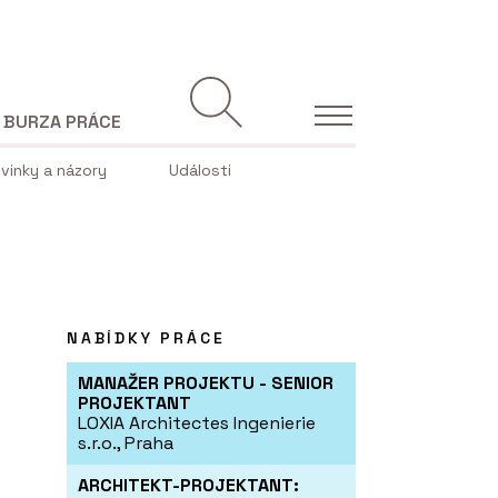
BURZA PRÁCE
vinky a názory
Události
NABÍDKY PRÁCE
MANAŽER PROJEKTU - SENIOR
PROJEKTANT
LOXIA Architectes Ingenierie
s.r.o., Praha
ARCHITEKT-PROJEKTANT: