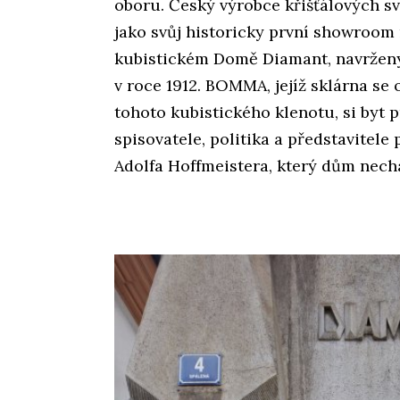
oboru. Český výrobce křišťálových sv
jako svůj historicky první showroom 
kubistickém Domě Diamant, navržen
v roce 1912. BOMMA, jejíž sklárna se 
tohoto kubistického klenotu, si byt
spisovatele, politika a představitel
Adolfa Hoffmeistera, který dům nechal