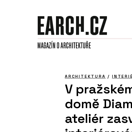
ARCHITEKTURA
/
INTERI
V pražské
domě Diam
ateliér za