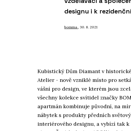
vzdělávací a společe
designu i k rezidenč
bomma
, 30. 8. 2021
Kubistický Dům Diamant v historic
Atelier - nově vzniklé místo pro set
vášní pro design, ve kterém jsou zc
všechny kolekce svítidel značky BO
apartmán kombinuje původní, na mír
nábytek s produkty předních světov
interiérového designu, a vybízí tak 