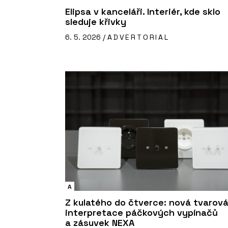
Elipsa v kanceláři. Interiér, kde sklo
sleduje křivky
6. 5. 2026 /
ADVERTORIAL
A
Z kulatého do čtverce: nová tvarov
interpretace páčkových vypínačů
a zásuvek NEXA