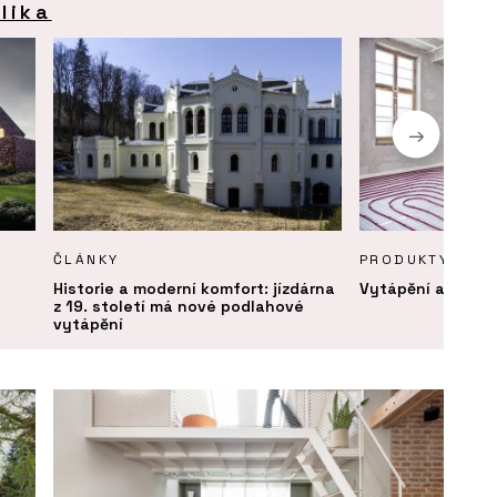
lika
ČLÁNKY
PRODUKTY
Historie a moderní komfort: jízdárna
Vytápění a chlaz
z 19. století má nové podlahové
vytápění