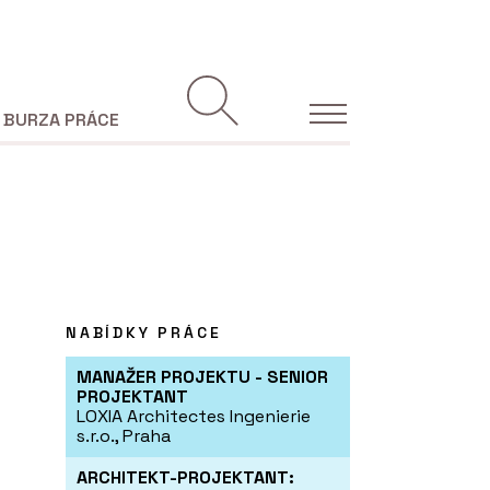
BURZA PRÁCE
NABÍDKY PRÁCE
MANAŽER PROJEKTU - SENIOR
PROJEKTANT
LOXIA Architectes Ingenierie
s.r.o., Praha
ARCHITEKT-PROJEKTANT: