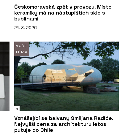
Českomoravská zpět v provozu. Místo
keramiky má na nástupištích sklo s
bublinami
21. 3. 2026
NAŠE
TÉMA
N
á
Vznášející se balvany Smiljana Radiće.
Nejvyšší cena za architekturu letos
putuje do Chile