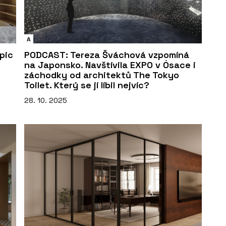
A
spic
PODCAST: Tereza Šváchová vzpomíná
na Japonsko. Navštívila EXPO v Ósace i
záchodky od architektů The Tokyo
Toilet. Který se jí líbil nejvíc?
28. 10. 2025