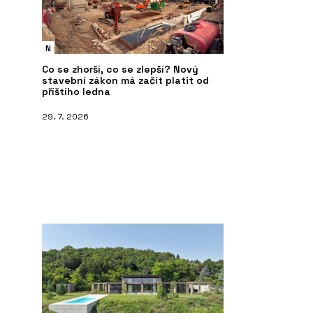
N
Co se zhorší, co se zlepší? Nový
stavební zákon má začít platit od
příštího ledna
29. 7. 2026
O FIRMĚ
P
ení - REHAU
REHAU Česká republika
Sy
ka