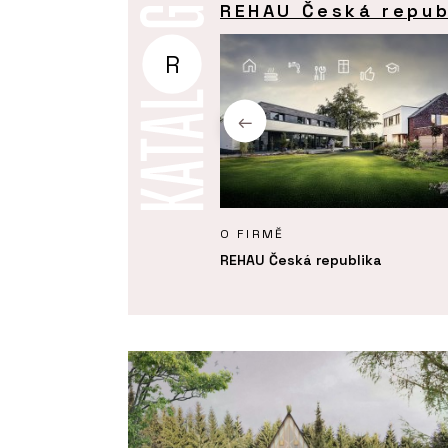
REHAU Česká repub
R
KTY
O FIRMĚ
e teploty NEA SMART 2.0 -
REHAU Česká republika