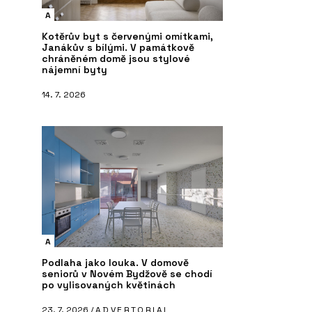
A
Kotěrův byt s červenými omítkami,
Janákův s bílými. V památkově
chráněném domě jsou stylové
nájemní byty
14. 7. 2026
A
Podlaha jako louka. V domově
seniorů v Novém Bydžově se chodí
po vylisovaných květinách
23. 7. 2026 /
ADVERTORIAL