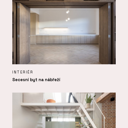
INTERIÉR
Secesní byt na nábřeží