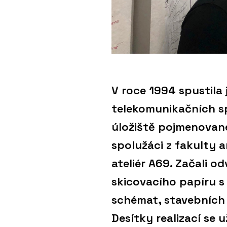
V roce 1994 spustila 
telekomunikačních sp
úložiště pojmenované 
spolužáci z fakulty a
ateliér A69. Začali o
skicovacího papíru 
schémat, stavebních v
Desítky realizací se u