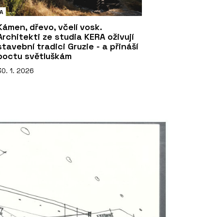
A
Kámen, dřevo, včelí vosk.
Architekti ze studia KERA oživují
stavební tradici Gruzie - a přináší
poctu světluškám
30. 1. 2026