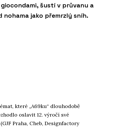
 giocondami, šustí v průvanu a
 nohama jako přemrzlý sníh.
 témat, které „A69ku“ dlouhodobě
zhodlo oslavit 12. výročí své
(GJF Praha, Cheb, Designfactory