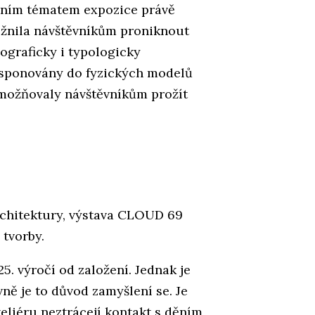
lavním tématem expozice právě
možnila návštěvníkům proniknout
ograficky i typologicky
nsponovány do fyzických modelů
možňovaly návštěvníkům prožít
rchitektury, výstava CLOUD 69
 tvorby.
 25. výročí od založení. Jednak je
vně je to důvod zamyšlení se. Je
ateliéru neztrácejí kontakt s děním