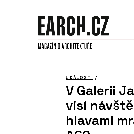
UDÁLOSTI
/
V Galerii J
visí návšt
hlavami mr