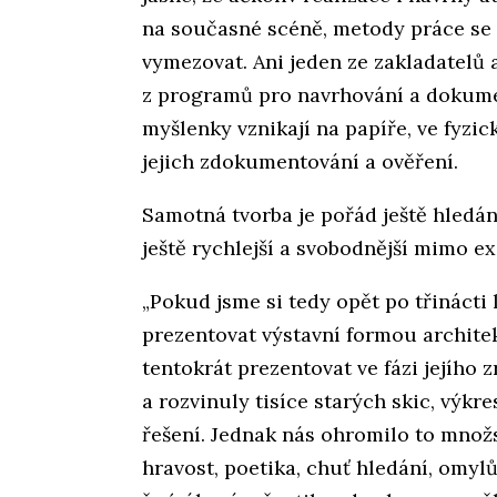
na současné scéně, metody práce se
vymezovat. Ani jeden ze zakladatelů 
z programů pro navrhování a dokume
myšlenky vznikají na papíře, ve fyzi
jejich zdokumentování a ověření.
Samotná tvorba je pořád ještě hledání
ještě rychlejší a svobodnější mimo ex
„Pokud jsme si tedy opět po třinácti 
prezentovat výstavní formou architek
tentokrát prezentovat ve fázi jejího 
a rozvinuly tisíce starých skic, výkre
řešení. Jednak nás ohromilo to množ
hravost, poetika, chuť hledání, omylů