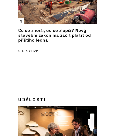
N
Co se zhorší, co se zlepší? Nový
stavební zákon má začít platit od
příštího ledna
29. 7. 2026
UDÁLOSTI