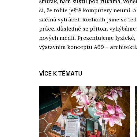
šmírák, nám šustil pod rukama, voněl
si, že tohle ještě komputery neumí. A
začíná vytrácet. Rozhodli jsme se te
práce. důsledně se přitom vyhýbáme
nových médií. Prezentujeme fyzické, r
výstavním konceptu A69 – architekti
VÍCE K TÉMATU