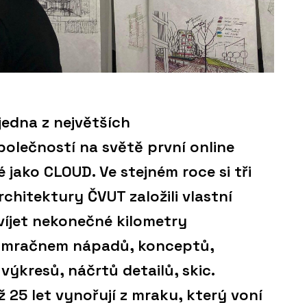
jedna z největších
olečností na světě první online
jako CLOUD. Ve stejném roce si tři
rchitektury ČVUT založili vlastní
dvíjet nekonečné kilometry
s mračnem nápadů, konceptů,
ýkresů, náčrtů detailů, skic.
ž 25 let vynořují z mraku, který voní