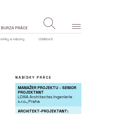
BURZA PRÁCE
vinky a názory
Události
NABÍDKY PRÁCE
MANAŽER PROJEKTU - SENIOR
PROJEKTANT
LOXIA Architectes Ingenierie
s.r.o., Praha
ARCHITEKT-PROJEKTANT: