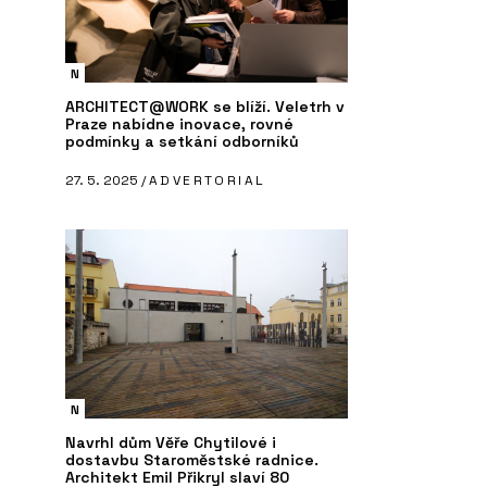
N
ARCHITECT@WORK se blíží. Veletrh v
Praze nabídne inovace, rovné
podmínky a setkání odborníků
27. 5. 2025 /
ADVERTORIAL
N
Navrhl dům Věře Chytilové i
dostavbu Staroměstské radnice.
Architekt Emil Přikryl slaví 80