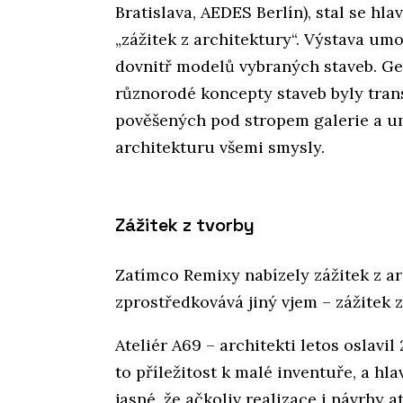
Bratislava, AEDES Berlín), stal se h
„zážitek z architektury“. Výstava u
dovnitř modelů vybraných staveb. Ge
různorodé koncepty staveb byly tra
pověšených pod stropem galerie a u
architekturu všemi smysly.
Zážitek z tvorby
Zatímco Remixy nabízely zážitek z a
zprostředkovává jiný vjem – zážitek z
Ateliér A69 – architekti letos oslavil
to příležitost k malé inventuře, a hla
jasné, že ačkoliv realizace i návrhy 