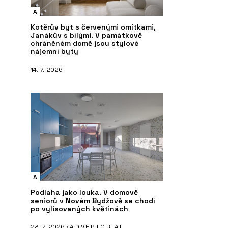
A
Kotěrův byt s červenými omítkami,
Janákův s bílými. V památkově
chráněném domě jsou stylové
nájemní byty
14. 7. 2026
A
Podlaha jako louka. V domově
seniorů v Novém Bydžově se chodí
po vylisovaných květinách
23. 7. 2026 /
ADVERTORIAL