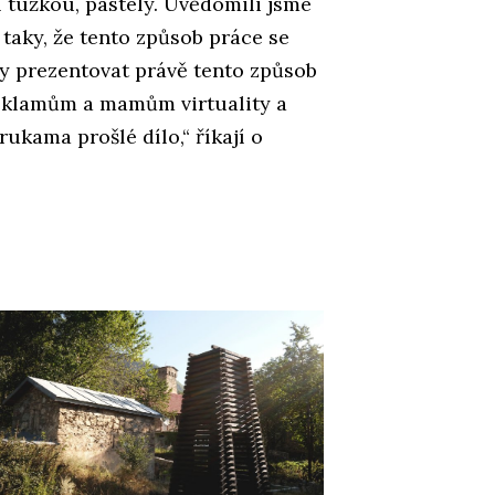
 tužkou, pastely. Uvědomili jsme
 taky, že tento způsob práce se
dy prezentovat právě tento způsob
 klamům a mamům virtuality a
ukama prošlé dílo,“ říkají o
.