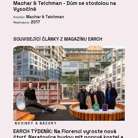
Machar & Teichman - Dům se stodolou na
Vysočině
Machar & Teichman
Ateliér:
2017
Realizace:
SOUVISEJÍCÍ ČLÁNKY Z MAGAZÍNU EARCH
NOVINKY A NÁZORY
EARCH TÝDENÍK: Na Florenci vyroste nová
čtvrť, Neratovice budou mít poprvé kostel a