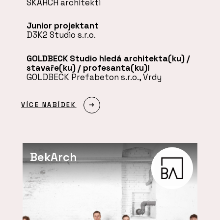
SKARCH architekti
Junior projektant
D3K2 Studio s.r.o.
GOLDBECK Studio hledá architekta(ku) /
stavaře(ku) / profesanta(ku)!
GOLDBECK Prefabeton s.r.o., Vrdy
VÍCE NABÍDEK
BekArch