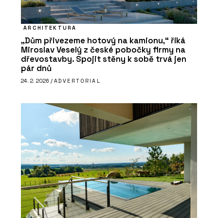
ARCHITEKTURA
„Dům přivezeme hotový na kamionu,“ říká
Miroslav Veselý z české pobočky firmy na
dřevostavby. Spojit stěny k sobě trvá jen
pár dnů
24. 2. 2026 /
ADVERTORIAL