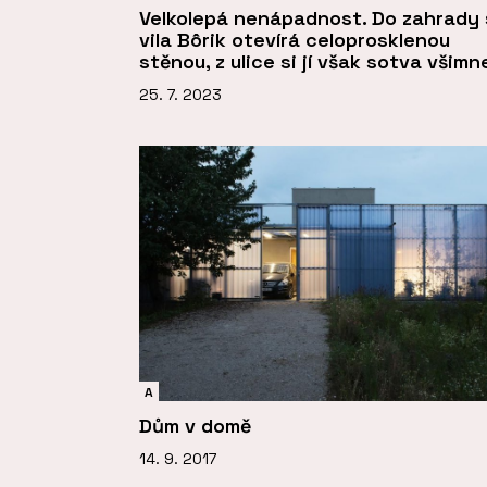
Velkolepá nenápadnost. Do zahrady
vila Bôrik otevírá celoprosklenou
stěnou, z ulice si jí však sotva všimn
25. 7. 2023
A
Dům v domě
14. 9. 2017