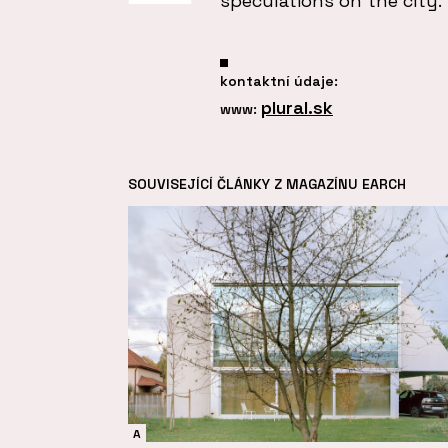
speculations on the city.
kontaktní údaje:
plural.sk
www:
SOUVISEJÍCÍ ČLÁNKY Z MAGAZÍNU EARCH
A