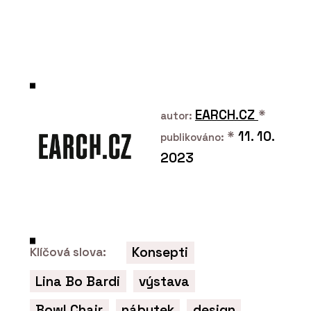
ČLÁNKY
Modulární kanceláře,
které si můžete měnit
podle potřeby – kdykoliv
EARCH.CZ
*
autor:
*
11. 10.
publikováno:
2023
PRODUKTY
Kuchyň Xila od značky
Boffi - KONSEPTI
Konsepti
Klíčová slova:
Lina Bo Bardi
výstava
Bowl Chair
nábytek
design