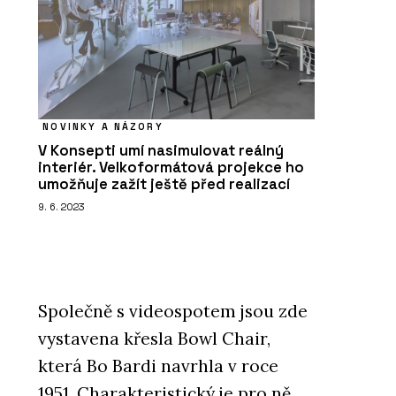
NOVINKY A NÁZORY
V Konsepti umí nasimulovat reálný
interiér. Velkoformátová projekce ho
umožňuje zažít ještě před realizací
9. 6. 2023
Společně s videospotem jsou zde
vystavena křesla Bowl Chair,
která Bo Bardi navrhla v roce
1951. Charakteristický je pro ně