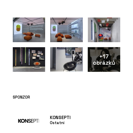
ČLÁNKY
Designblok 2024:
Konsepti přiváží hvězdy z
Milána
+17
obrázků
PRODUKTY
Pavilion O od značky
Kettal - KONSEPTI
SPONZOR
KONSEPTI
Ostatní