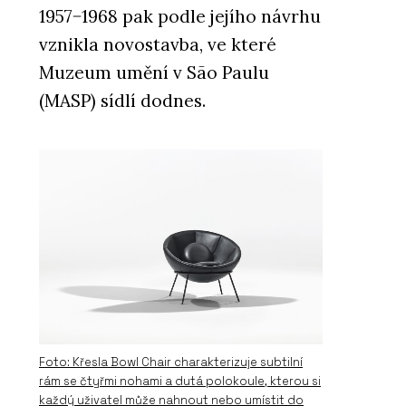
1957−1968 pak podle jejího návrhu
vznikla novostavba, ve které
Muzeum umění v São Paulu
(MASP) sídlí dodnes.
Foto: Křesla Bowl Chair charakterizuje subtilní
rám se čtyřmi nohami a dutá polokoule, kterou si
každý uživatel může nahnout nebo umístit do