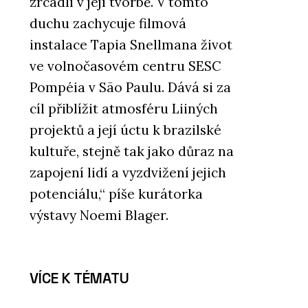
zrcadlí v její tvorbě. V tomto
duchu zachycuje filmová
instalace Tapia Snellmana život
ve volnočasovém centru SESC
Pompéia v São Paulu. Dává si za
cíl přiblížit atmosféru Liiných
projektů a její úctu k brazilské
kultuře, stejně tak jako důraz na
zapojení lidí a vyzdvižení jejich
potenciálu,“ píše kurátorka
výstavy Noemi Blager.
VÍCE K TÉMATU