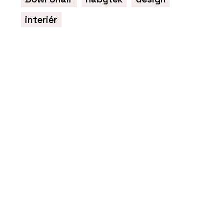
ČLÁNKY
Novinky ze Salone del
interiér
Mobile 2024: Konsepti
představuje špičkové
designové kousky
PRODUKTY
Křeslo One Page od
značky Moroso - KONSEPTI