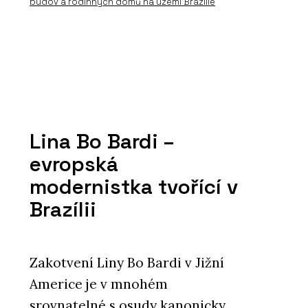
budov a rodinných domů na území Brazílie
Lina Bo Bardi –
evropská
modernistka tvořící v
Brazílii
Zakotvení Liny Bo Bardi v Jižní
Americe je v mnohém
srovnatelné s osudy kanonicky