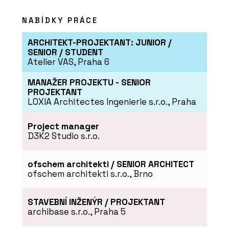
ČLÁNKY
NABÍDKY PRÁCE
Bubenečská romance v
minimalistickém duchu
ARCHITEKT-PROJEKTANT: JUNIOR /
SENIOR / STUDENT
Atelier VAS, Praha 6
MANAŽER PROJEKTU - SENIOR
PROJEKTANT
LOXIA Architectes Ingenierie s.r.o., Praha
Project manager
PRODUKTY
D3K2 Studio s.r.o.
Pohovka Budapest Soft
od značky Baxter -
KONSEPTI
ofschem architekti / SENIOR ARCHITECT
ofschem architekti s.r.o., Brno
STAVEBNÍ INŽENÝR / PROJEKTANT
archibase s.r.o., Praha 5