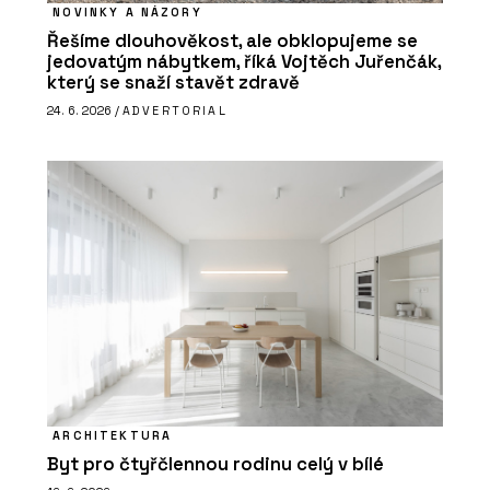
NOVINKY A NÁZORY
Řešíme dlouhověkost, ale obklopujeme se
jedovatým nábytkem, říká Vojtěch Juřenčák,
který se snaží stavět zdravě
24. 6. 2026 /
ADVERTORIAL
ARCHITEKTURA
Byt pro čtyřčlennou rodinu celý v bílé