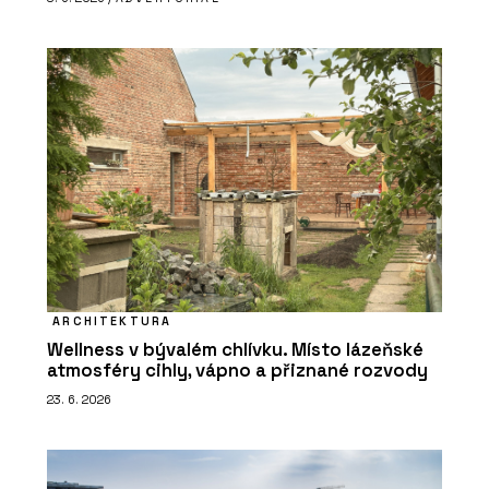
ARCHITEKTURA
Wellness v bývalém chlívku. Místo lázeňské
atmosféry cihly, vápno a přiznané rozvody
23. 6. 2026