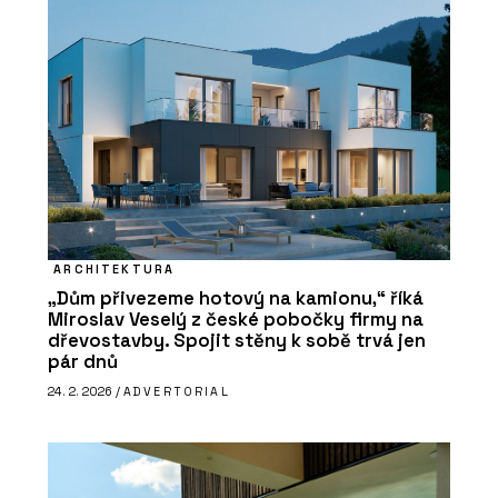
ARCHITEKTURA
„Dům přivezeme hotový na kamionu,“ říká
Miroslav Veselý z české pobočky firmy na
dřevostavby. Spojit stěny k sobě trvá jen
pár dnů
24. 2. 2026 /
ADVERTORIAL