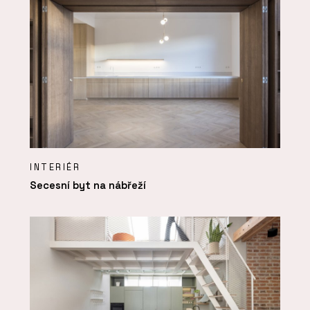
INTERIÉR
Secesní byt na nábřeží