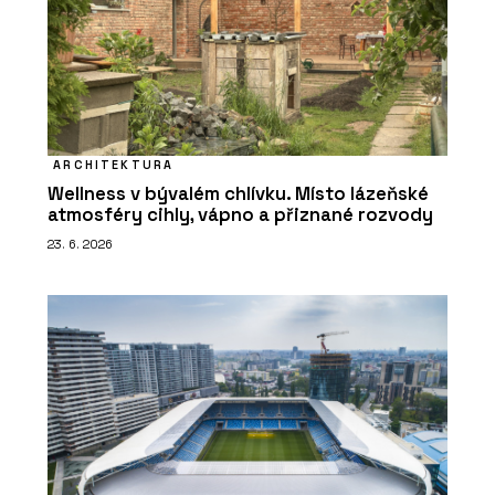
ARCHITEKTURA
Wellness v bývalém chlívku. Místo lázeňské
atmosféry cihly, vápno a přiznané rozvody
23. 6. 2026