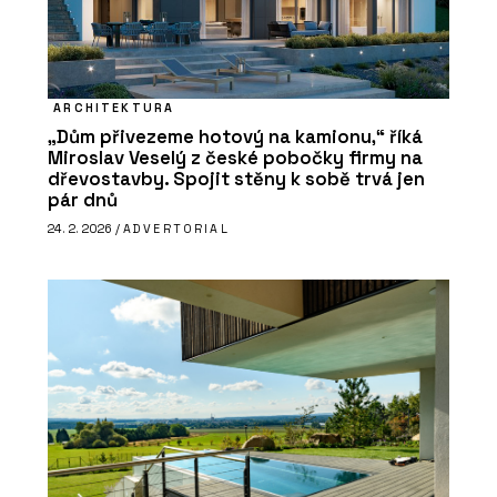
ARCHITEKTURA
„Dům přivezeme hotový na kamionu,“ říká
Miroslav Veselý z české pobočky firmy na
dřevostavby. Spojit stěny k sobě trvá jen
pár dnů
24. 2. 2026 /
ADVERTORIAL