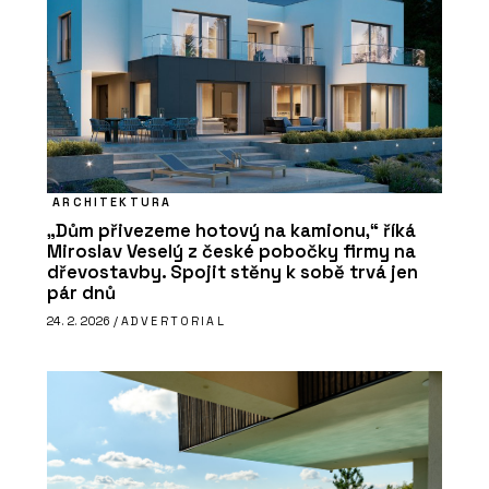
ARCHITEKTURA
„Dům přivezeme hotový na kamionu,“ říká
Miroslav Veselý z české pobočky firmy na
dřevostavby. Spojit stěny k sobě trvá jen
pár dnů
24. 2. 2026 /
ADVERTORIAL