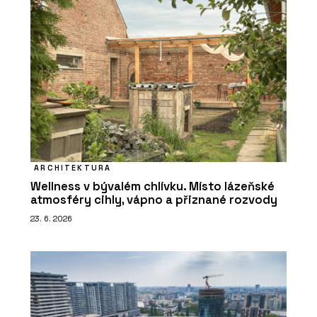
ARCHITEKTURA
Wellness v bývalém chlívku. Místo lázeňské
atmosféry cihly, vápno a přiznané rozvody
23. 6. 2026