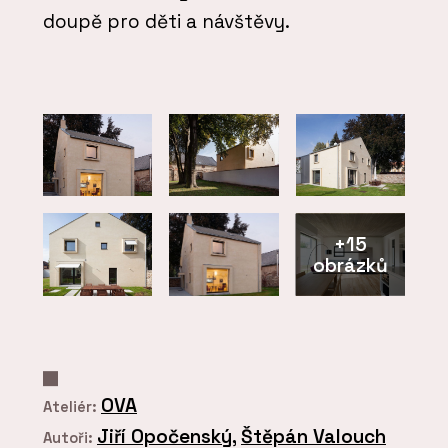
doupě pro děti a návštěvy.
+15
obrázků
OVA
Ateliér:
Jiří Opočenský
,
Štěpán Valouch
Autoři: