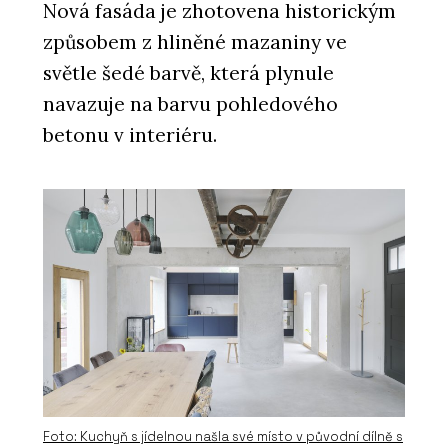
Nová fasáda je zhotovena historickým
způsobem z hliněné mazaniny ve
světle šedé barvě, která plynule
navazuje na barvu pohledového
betonu v interiéru.
Foto: Kuchyň s jídelnou našla své místo v původní dílně s