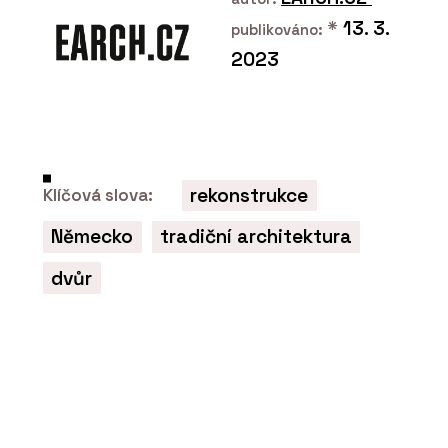
*
13. 3.
publikováno:
ČLÁNKY
“Levná řešení jsou ta nejdražší,” říká
2023
Petr Starý z firmy Urbania. Navrhují
lavičky a koše, které dlouho vydrží
rekonstrukce
Klíčová slova:
Německo
tradiční architektura
dvůr
PRODUKTY
Cyklostojan IKS - Urbania