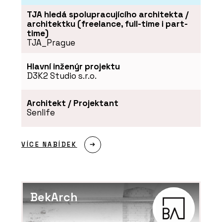
TJA hledá spolupracujícího architekta /
architektku (freelance, full-time i part-
time)
TJA_Prague
Hlavní inženýr projektu
D3K2 Studio s.r.o.
PRODUKTY
Architekt / Projektant
Senlife
Židle Bombshell - Urbania
VÍCE NABÍDEK
BekArch