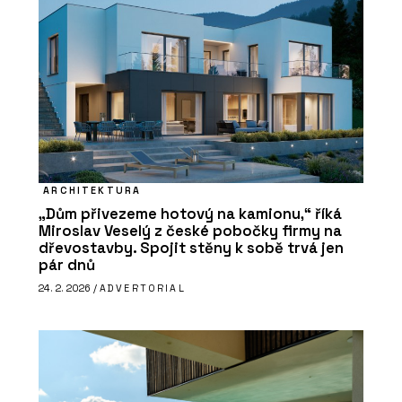
ARCHITEKTURA
„Dům přivezeme hotový na kamionu,“ říká
Miroslav Veselý z české pobočky firmy na
dřevostavby. Spojit stěny k sobě trvá jen
pár dnů
24. 2. 2026 /
ADVERTORIAL