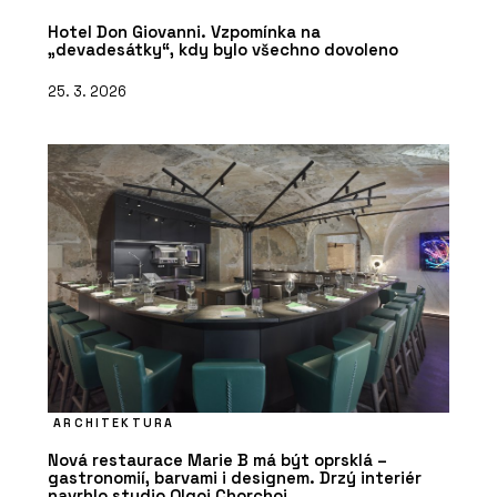
Hotel Don Giovanni. Vzpomínka na
„devadesátky“, kdy bylo všechno dovoleno
25. 3. 2026
ARCHITEKTURA
Nová restaurace Marie B má být oprsklá –
gastronomií, barvami i designem. Drzý interiér
navrhlo studio Olgoj Chorchoj