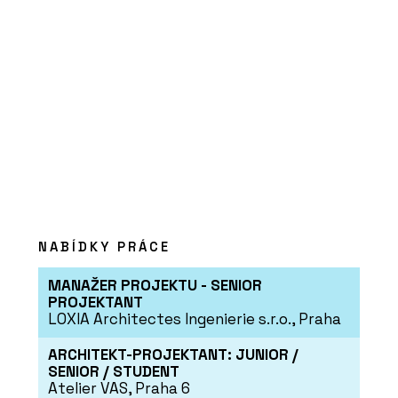
PRODUKTY
Lavička Spirit - Urbania
NABÍDKY PRÁCE
MANAŽER PROJEKTU - SENIOR
PROJEKTANT
LOXIA Architectes Ingenierie s.r.o., Praha
PRODUKTY
ARCHITEKT-PROJEKTANT: JUNIOR /
Lavička Lany - Urbania
SENIOR / STUDENT
Atelier VAS, Praha 6