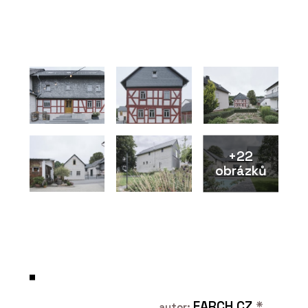
PRODUKTY
+22
Koš Tubo - Urbania
obrázků
EARCH.CZ
*
autor: