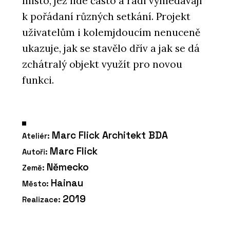
místo, jež lidé často a rádi vyhledávají
k pořádaní různých setkání. Projekt
uživatelům i kolemjdoucím nenuceně
ukazuje, jak se stavělo dřív a jak se dá
zchátralý objekt využít pro novou
funkci.
Marc Flick Architekt BDA
Ateliér:
Marc Flick
Autoři:
Německo
Země:
Hainau
Město:
2019
Realizace: