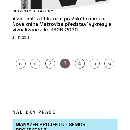
NOVINKY A NÁZORY
Vize, realita i historie pražského metra.
Nová kniha Metrovize představí výkresy a
vizualizace z let 1926-2020
21. 11. 2019
←
→
↖
2
3
4
↘
NABÍDKY PRÁCE
MANAŽER PROJEKTU - SENIOR