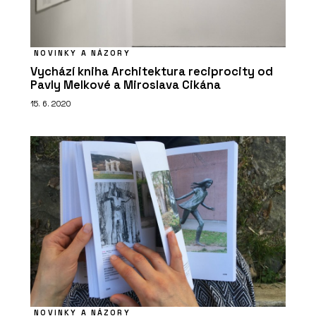
NOVINKY A NÁZORY
Vychází kniha Architektura reciprocity od
PRODUKTY
Pavly Melkové a Miroslava Cikána
Zelená atria Jungle House - Jungle
Interiors
15. 6. 2020
PRODUKTY
Zelené stěny a sloupy - Jungle
Interiors
NOVINKY A NÁZORY