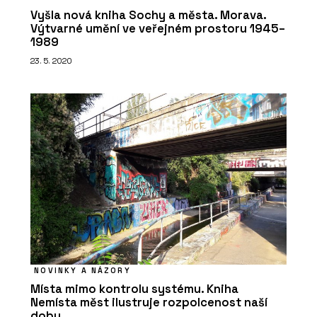
Vyšla nová kniha Sochy a města. Morava.
Výtvarné umění ve veřejném prostoru 1945–
1989
23. 5. 2020
SLUŽBY
Pronájem rostlin s péčí - Jungle
Interiors
NOVINKY A NÁZORY
Místa mimo kontrolu systému. Kniha
Nemísta měst ilustruje rozpolcenost naší
doby