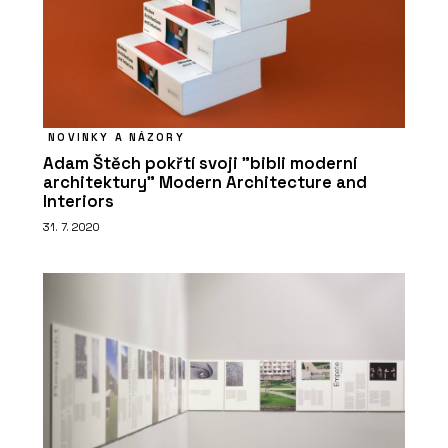
ČLÁNKY
Tropická džungle pod střechou: jak
mění architekturu zelená atria
NOVINKY A NÁZORY
Adam Štěch pokřtí svoji "bibli moderní
architektury" Modern Architecture and
Interiors
31. 7. 2020
PRODUKTY
Zelené fasády - Jungle Interiors