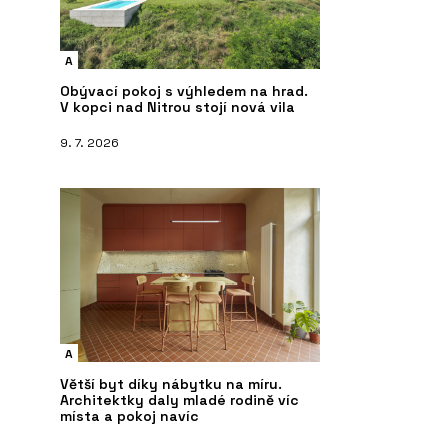
A
Obývací pokoj s výhledem na hrad.
V kopci nad Nitrou stojí nová vila
9. 7. 2026
A
Větší byt díky nábytku na míru.
Architektky daly mladé rodině víc
místa a pokoj navíc