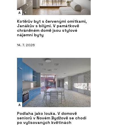
A
Kotěrův byt s červenými omítkami,
Janákův s bílými. V památkově
chráněném domě jsou stylové
nájemní byty
14. 7. 2026
A
Podlaha jako louka. V domově
seniorů v Novém Bydžově se chodí
po vylisovaných květinách