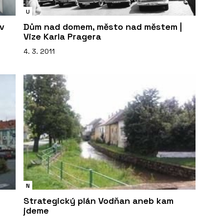
U
v
Dům nad domem, město nad městem |
Vize Karla Pragera
4. 3. 2011
N
Strategický plán Vodňan aneb kam
jdeme