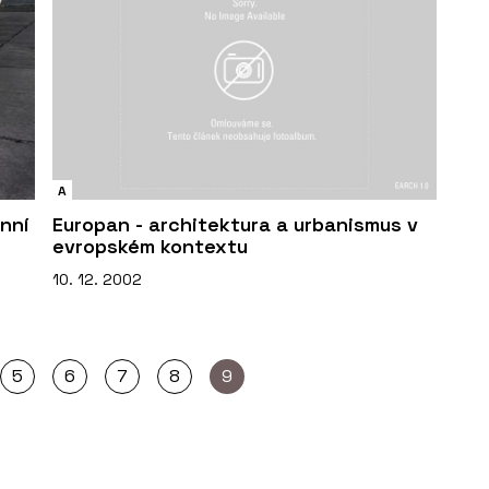
A
nní
Europan - architektura a urbanismus v
evropském kontextu
10. 12. 2002
5
6
7
8
9