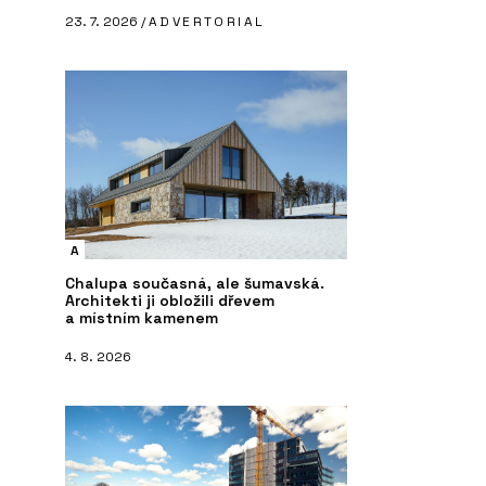
23. 7. 2026 /
ADVERTORIAL
A
Chalupa současná, ale šumavská.
Architekti ji obložili dřevem
a místním kamenem
4. 8. 2026