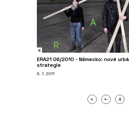
N
ERA21 06/2010 - Německo: nové urbá
strategie
6. 1. 2011
←
↖
4