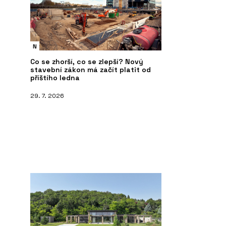
N
Co se zhorší, co se zlepší? Nový
stavební zákon má začít platit od
příštího ledna
29. 7. 2026