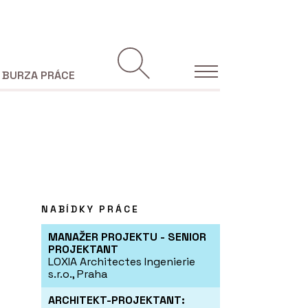
BURZA PRÁCE
NABÍDKY PRÁCE
MANAŽER PROJEKTU - SENIOR
PROJEKTANT
LOXIA Architectes Ingenierie
s.r.o., Praha
ARCHITEKT-PROJEKTANT: