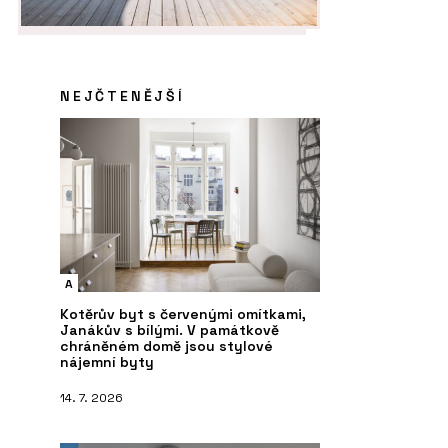
NEJČTENĚJŠÍ
A
Kotěrův byt s červenými omítkami,
Janákův s bílými. V památkově
chráněném domě jsou stylové
nájemní byty
14. 7. 2026