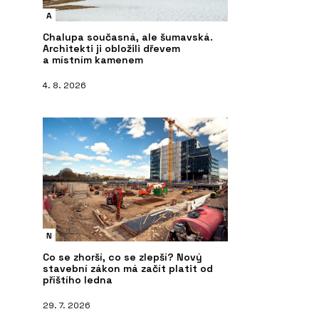
A
Chalupa současná, ale šumavská.
Architekti ji obložili dřevem
a místním kamenem
4. 8. 2026
N
Co se zhorší, co se zlepší? Nový
stavební zákon má začít platit od
příštího ledna
29. 7. 2026