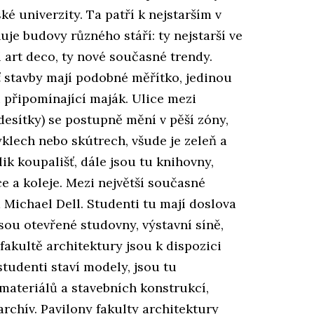
é univerzity. Ta patří k nejstarším v
uje budovy různého stáří: ty nejstarší ve
í art deco, ty nové současné trendy.
ť stavby mají podobné měřítko, jedinou
 připomínající maják. Ulice mezi
desítky) se postupně mění v pěší zóny,
yklech nebo skútrech, všude je zeleň a
ik koupališť, dále jsou tu knihovny,
e a koleje. Mezi největší současné
Michael Dell. Studenti tu mají doslova
sou otevřené studovny, výstavní síně,
fakultě architektury jsou k dispozici
studenti staví modely, jsou tu
materiálů a stavebních konstrukcí,
rchív. Pavilony fakulty architektury