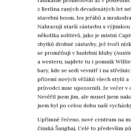
radikálně proměňovat až v posledních
z Berlína raných devadesátých let n
stavební boom, les jeřábů a mrakodra
Nahrazují starší zástavbu s výjimk
několika solitérů, jako je místní Cap
zbytků drobné zástavby, jež tvoří níz
se proměňují v hudební kluby (Austi
a western, najdete tu i pomník Willie
bary, kde se sedí vevnitř i na střešní
přízemí nových věžáků všech stylů a 
průvodci mne upozornili, že večer v 
Nevěřil jsem jim, ale musel jsem na
jsem byl po celou dobu naší vycházky 
Upřímně řečeno, nové centrum na mn
čínská Šanghaj. Celé to především p