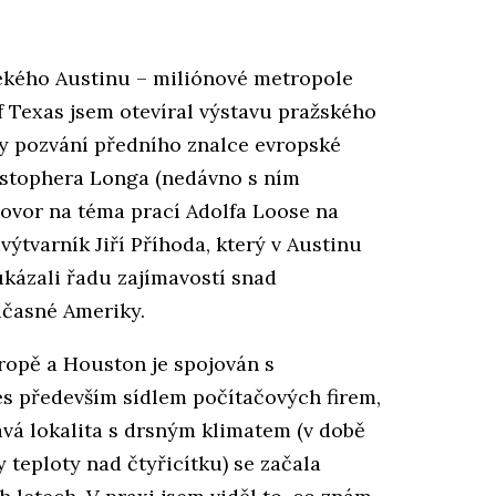
ekého Austinu – miliónové metropole
f Texas jsem otevíral výstavu pražského
ky pozvání předního znalce evropské
istophera Longa (nedávno s ním
hovor na téma prací Adolfa Loose na
výtvarník Jiří Příhoda, který v Austinu
 ukázali řadu zajímavostí snad
oučasné Ameriky.
ropě a Houston je spojován s
s především sídlem počítačových firem,
mavá lokalita s drsným klimatem (v době
teploty nad čtyřicítku) se začala