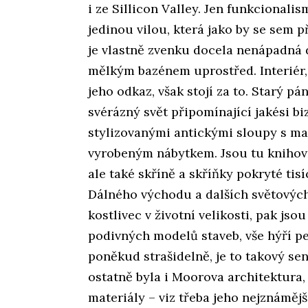
i ze Sillicon Valley. Jen funkcionali
jedinou vilou, která jako by se sem 
je vlastně zvenku docela nenápadná 
mělkým bazénem uprostřed. Interiér, 
jeho odkaz, však stojí za to. Starý pán
svérázný svět připomínající jakési bi
stylizovanými antickými sloupy s m
vyrobeným nábytkem. Jsou tu knihovn
ale také skříně a skříňky pokryté tis
Dálného východu a dalších světových
kostlivec v životní velikosti, pak jso
podivných modelů staveb, vše hýří pe
poněkud strašidelně, je to takový se
ostatně byla i Moorova architektura, 
materiály – viz třeba jeho nejznámějš