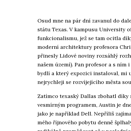
Osud mne na pár dní zavanul do dal
státu Texas. V kampusu University o
funkcionalismu, jež se tam ocitla dí
moderní architektury profesora Chr
přinesly Lidové noviny rozsáhlý roz
našem území). Pan profesor a s ním i 
bydlí a který expozici instaloval, mi
nejrychleji se rozvíjejícího města s
Zatímco texaský Dallas zbohatl díky 
vesmírným programem, Austin je dne
jako je například Dell. Nepříliš zají
mého říjnového pobytu denně šplhaly 