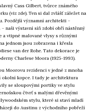
slavný Cass Gilbert, tvůrce známého
(viz zde). Ten si dal zvlášť záležet na
. Pozdější významní architekti –
– naši výstavní síň zdobí obří nástěnný
e a vtipné malované vlysy s různými
 na jednom jsou zobrazena i křesla
Miese van der Rohe. Tato dekorace je
oderny Charlese Moora (1925-1993).
vnou Moorovu rezidenci v jedné z mnoha
í okolní kopce. I tady je architektura
 vily se sloupovými portiky ve stylu
černošskou čtvrť s malými dřevěnými
lywoodském stylu, které si staví mladí
házejí do Austinu z východního pobřeží