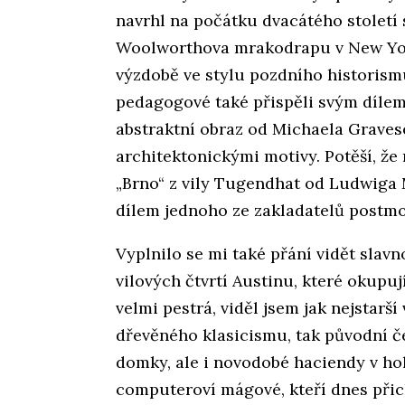
navrhl na počátku dvacátého století 
Woolworthova mrakodrapu v New Yorku 
výzdobě ve stylu pozdního historismu
pedagogové také přispěli svým dílem 
abstraktní obraz od Michaela Graves
architektonickými motivy. Potěší, že
„Brno“ z vily Tugendhat od Ludwiga 
dílem jednoho ze zakladatelů postm
Vyplnilo se mi také přání vidět sla
vilových čtvrtí Austinu, které okupuj
velmi pestrá, viděl jsem jak nejstarší
dřevěného klasicismu, tak původní 
domky, ale i novodobé haciendy v hol
computeroví mágové, kteří dnes přic