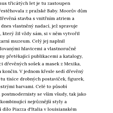
smus třicátých let je tu zastoupen
přestěhovala z pražské Baby. Moorův dům
dřevěná stavba s vnitřním atriem a
dnes vlastněný nadací, jež spravuje
, který žil vždy sám, si v něm vytvořil
zarní muzeum. Celý jej naplnil
alovanými hlavicemi a vlastnoručně
y přetékající publikacemi a katalogy,
íci dřevěných sošek a masek z Mexika,
 končin. V jednom křesle sedí dřevěný
u tu tisíce drobných postaviček, figurek,
strými barvami. Celé to působí
n postmodernisty se vším všudy, tak jako
kombinující nejrůznější styly a
í dílo Piazza d'Italia v louisianském