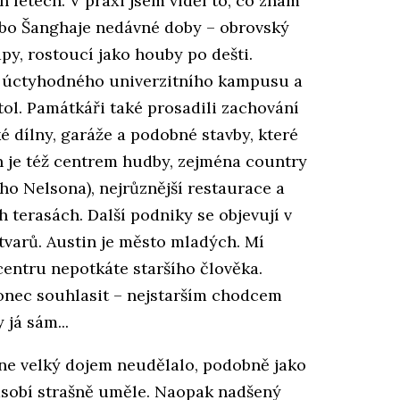
 letech. V praxi jsem viděl to, co znám
ebo Šanghaje nedávné doby – obrovský
py, rostoucí jako houby po dešti.
ou úctyhodného univerzitního kampusu a
itol. Památkáři také prosadili zachování
ké dílny, garáže a podobné stavby, které
n je též centrem hudby, zejména country
ho Nelsona), nejrůznější restaurace a
ch terasách. Další podniky se objevují v
tvarů. Austin je město mladých. Mí
centru nepotkáte staršího člověka.
konec souhlasit – nejstarším chodcem
já sám...
e velký dojem neudělalo, podobně jako
ůsobí strašně uměle. Naopak nadšený