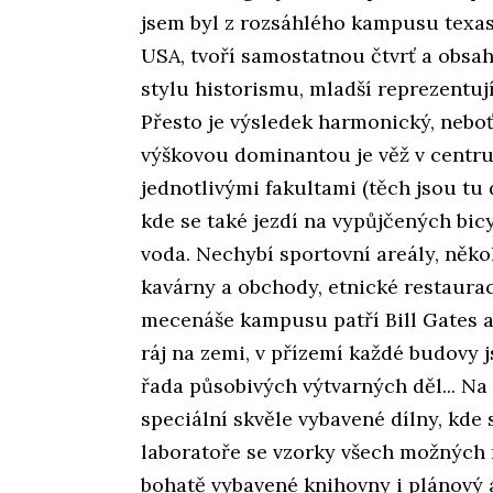
jsem byl z rozsáhlého kampusu texask
USA, tvoří samostatnou čtvrť a obsah
stylu historismu, mladší reprezentuj
Přesto je výsledek harmonický, nebo
výškovou dominantou je věž v centru
jednotlivými fakultami (těch jsou tu 
kde se také jezdí na vypůjčených bic
voda. Nechybí sportovní areály, někol
kavárny a obchody, etnické restaurac
mecenáše kampusu patří Bill Gates a 
ráj na zemi, v přízemí každé budovy j
řada působivých výtvarných děl... Na 
speciální skvěle vybavené dílny, kde 
laboratoře se vzorky všech možných 
bohatě vybavené knihovny i plánový a