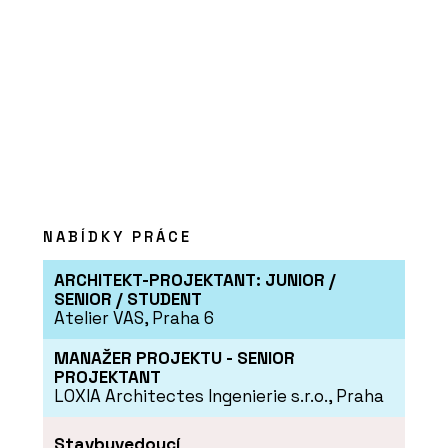
Vápenné fasády a omítky - Hlinaři
NABÍDKY PRÁCE
ČLÁNKY
Obývací pokoj z hlíny. Hliněné omítky
ARCHITEKT-PROJEKTANT: JUNIOR /
jsou útulné a dají se snadno
SENIOR / STUDENT
recyklovat
Atelier VAS, Praha 6
MANAŽER PROJEKTU - SENIOR
PROJEKTANT
LOXIA Architectes Ingenierie s.r.o., Praha
Stavbyvedoucí