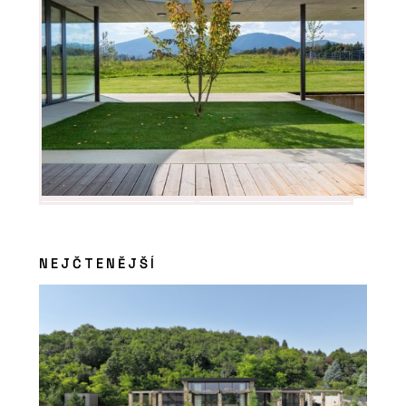
SLUŽBY
Přírodní izolace - Hlinaři
NEJČTENĚJŠÍ
SLUŽBY