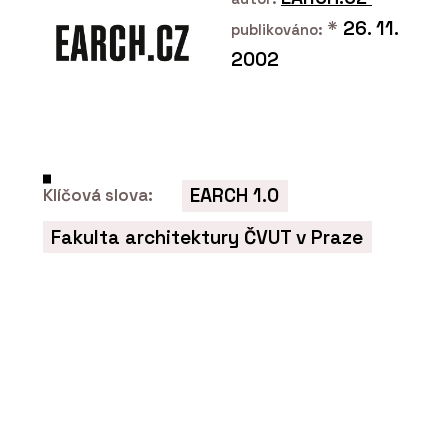
*
26. 11.
publikováno:
2002
SLUŽBY
EARCH 1.0
Klíčová slova:
Hliněné omítky - Hlinaři
Fakulta architektury ČVUT v Praze
SLUŽBY