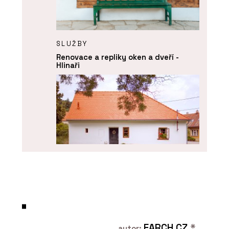
SLUŽBY
Renovace a repliky oken a dveří -
Hlinaři
O FIRMĚ
Hlinaři
EARCH.CZ
*
autor: