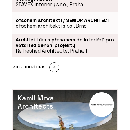
STAVEX interiéry s.r.o., Praha
ofschem architekti / SENIOR ARCHITECT
SLUŽBY
ofschem architekti s.r.o., Brno
Rekonstrukce - Hlinaři
Architekt/ka s přesahem do interiérů pro
větší rezidenční projekty
Refreshed Architects, Praha 1
VÍCE NABÍDEK
Kamil Mrva
ČLÁNKY
Architects
Rekonstrukce historického domu s
vápennou omítkou, která ctí tradici