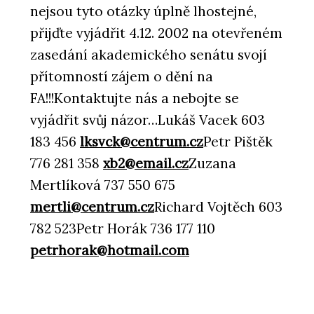
nejsou tyto otázky úplně lhostejné,
přijďte vyjádřit 4.12. 2002 na otevřeném
zasedání akademického senátu svojí
přítomností zájem o dění na
FA!!!Kontaktujte nás a nebojte se
vyjádřit svůj názor…Lukáš Vacek 603
183 456
lksvck@centrum.cz
Petr Pištěk
776 281 358
xb2@email.cz
Zuzana
Mertlíková 737 550 675
mertli@centrum.cz
Richard Vojtěch 603
782 523Petr Horák 736 177 110
petrhorak@hotmail.com