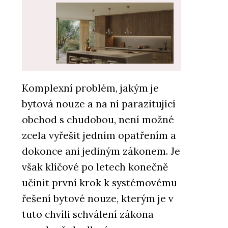
Komplexní problém, jakým je
PRODUKTY
bytová nouze a na ní parazitující
Tvrzený kámen Perlado Bronze
– TechniStone
obchod s chudobou, není možné
zcela vyřešit jedním opatřením a
dokonce ani jediným zákonem. Je
však klíčové po letech konečně
učinit první krok k systémovému
řešení bytové nouze, kterým je v
tuto chvíli schválení zákona
PRODUKTY