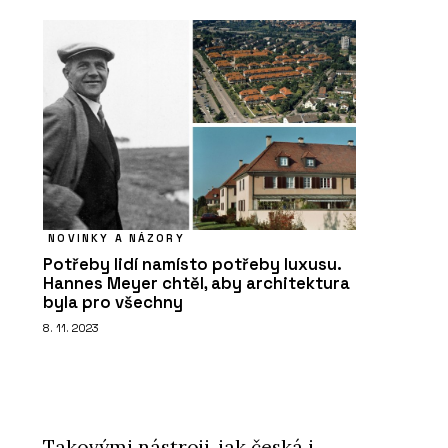
PRODUKTY
Tvrzený Kámen Morning Daisy -
TechniStone
NOVINKY A NÁZORY
Potřeby lidí namísto potřeby luxusu.
PRODUKTY
Hannes Meyer chtěl, aby architektura
byla pro všechny
Tvrzený Kámen Noble Concrete
Grey - TechniStone
8. 11. 2023
Takovými nástroji, jak česká i