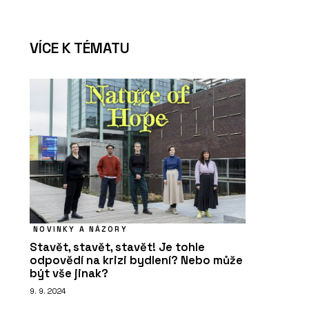
O FIRMĚ
TechniStone
VÍCE K TÉMATU
PRODUKTY
Tvrzený kámen Calacatta
Olympos - TechniStone
NOVINKY A NÁZORY
Stavět, stavět, stavět! Je tohle
odpovědí na krizi bydlení? Nebo může
být vše jinak?
9. 9. 2024