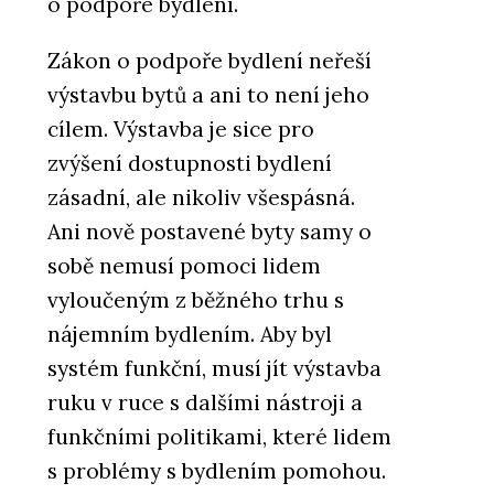
o podpoře bydlení.
Tvrzený kámen Nuova Crema –
TechniStone
Zákon o podpoře bydlení neřeší
výstavbu bytů a ani to není jeho
cílem. Výstavba je sice pro
zvýšení dostupnosti bydlení
zásadní, ale nikoliv všespásná.
Ani nově postavené byty samy o
PRODUKTY
sobě nemusí pomoci lidem
Tvrzený kámen Noble Arctic
Night – TechniStone
vyloučeným z běžného trhu s
nájemním bydlením. Aby byl
systém funkční, musí jít výstavba
ruku v ruce s dalšími nástroji a
funkčními politikami, které lidem
s problémy s bydlením pomohou.