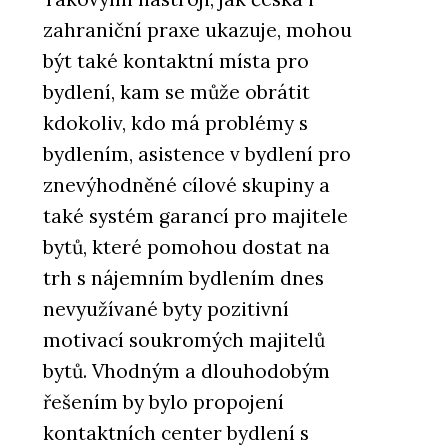
zahraniční praxe ukazuje, mohou
být také kontaktní místa pro
PRODUKTY
bydlení, kam se může obrátit
Tvrzený kámen Noble Quartzite
- TechniStone
kdokoliv, kdo má problémy s
bydlením, asistence v bydlení pro
znevýhodněné cílové skupiny a
také systém garancí pro majitele
bytů, které pomohou dostat na
trh s nájemním bydlením dnes
nevyužívané byty pozitivní
motivací soukromých majitelů
bytů. Vhodným a dlouhodobým
řešením by bylo propojení
kontaktních center bydlení s