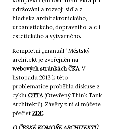
komplexní činnost architekta při
udržování a rozvoji sídla z
hlediska architektonického,
urbanistického, dopravního, ale i
estetického a výtvarného.
Kompletní „manuál“ Městský
architekt je zveřejněn na
webových stránkách ČKA
. V
listopadu 2013 k této
problematice proběhla diskuse z
cyklu
OTTA
(Otevřený Think Tank
Architektů). Závěry z ní si můžete
přečíst
ZDE
.
O ČESKÉ KOMOŘE ARCHITEKTŮ