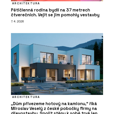
ARCHITEKTURA
Pětičlenná rodina bydlí na 37 metrech
čtverečních. Vejít se jim pomohly vestavby
7. 4. 2026
ARCHITEKTURA
„Dům přivezeme hotový na kamionu,“ říká
Miroslav Veselý z české pobočky firmy na
dřevostavby. Spojit stěny k sobě trvá jen