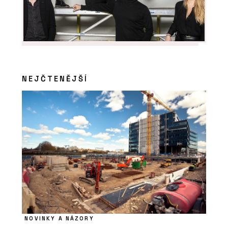
PRODUKTY
Luxusní vinylové dílce
Allura - Forbo Flooring
Systems
NEJČTENĚJŠÍ
NOVINKY A NÁZORY