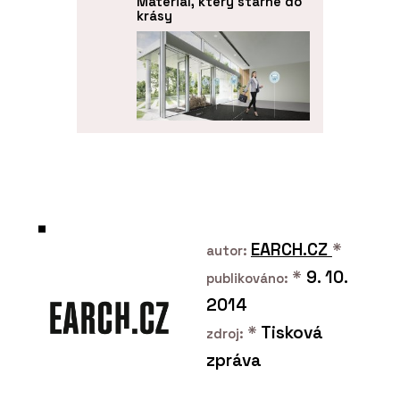
Materiál, který stárne do
krásy
PRODUKTY
Funkční čisticí rohože
Coral - Forbo Flooring
Systems
EARCH.CZ
*
autor:
*
9. 10.
publikováno:
2014
*
Tisková
zdroj:
zpráva
ČLÁNKY