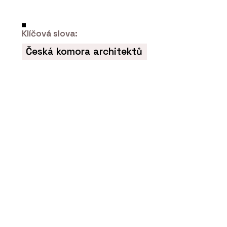
Přírodní Marmoleum se se
socialistickým PVC nedá v
ničem srovnat, říká
architekt René Dlesk.
Klíčová slova:
Hodí se do paneláku,
kanceláří i vily z první
Česká komora architektů
republiky
PRODUKTY
Sametový vinyl Flotex -
Forbo Flooring Systems