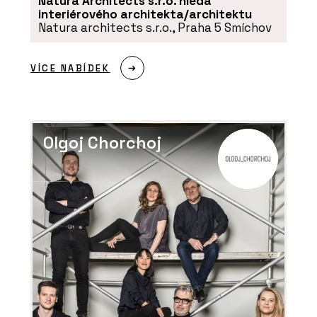
Natura Architects s.r.o. hledá
PRODUKTY
interiérového architekta/architektu
Natura architects s.r.o., Praha 5 Smíchov
Akustický vinyl Sarlon a
Modul’Up - Forbo Flooring
Systems
VÍCE NABÍDEK
Olgoj Chorchoj
ČLÁNKY
Kanceláře společnosti
ŠKODA AUTO v moderním a
trendy designu