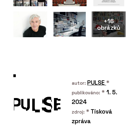
+16
obrázků
ČLÁNKY
Střešní nástavba
inspirovaná
funkcionalismem
PULSE
*
autor:
*
1. 5.
publikováno:
2024
PRODUKTY
*
Tisková
Dveře MASTER - JAP
zdroj:
zpráva