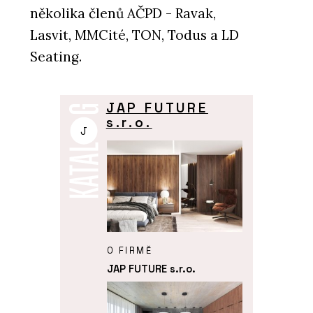
několika členů AČPD - Ravak,
Lasvit, MMCité, TON, Todus a LD
Seating.
JAP FUTURE
s.r.o.
J
O FIRMĚ
JAP FUTURE s.r.o.