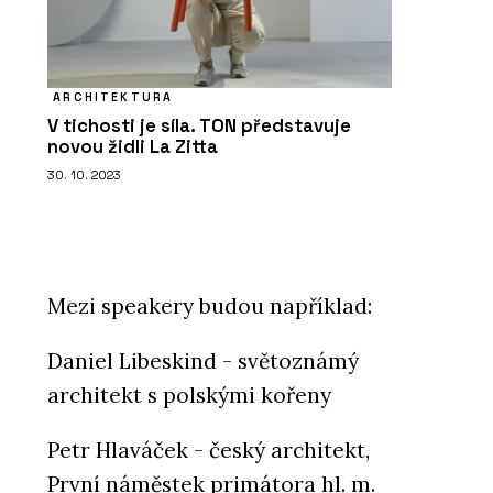
ARCHITEKTURA
V tichosti je síla. TON představuje
novou židli La Zitta
30. 10. 2023
Mezi speakery budou například:
Daniel Libeskind - světoznámý
architekt s polskými kořeny
Petr Hlaváček - český architekt,
První náměstek primátora hl. m.