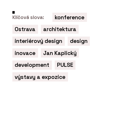
konference
Klíčová slova:
ČLÁNKY
Ostrava
architektura
EFEKTA – obkladový
systém promyšlený do
interiérový design
design
všech detailů
inovace
Jan Kaplický
development
PULSE
výstavy a expozice
ČLÁNKY
Moderní dům, na kterém
není potřeba nic měnit