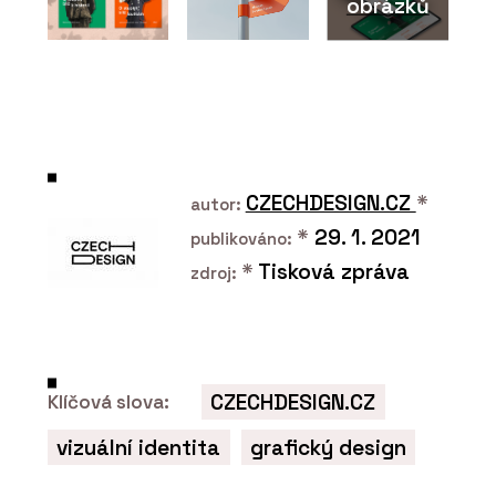
obrázků
Součástí Designbloku
bude konference
Designblok Talks.
Vystoupí hvězdy
světového designu,
vstupenky jsou v prodeji.
CZECHDESIGN.CZ
*
autor:
*
29. 1. 2021
publikováno:
*
Tisková zpráva
zdroj:
PRODUKTY
Solitérní vany - RAVAK
CZECHDESIGN.CZ
Klíčová slova:
vizuální identita
grafický design