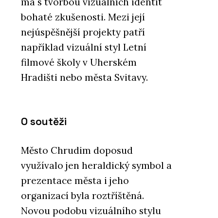
má s tvorbou vizuálních identit
bohaté zkušenosti. Mezi její
nejúspěšnější projekty patří
například vizuální styl Letní
filmové školy v Uherském
Hradišti nebo města Svitavy.
O soutěži
Město Chrudim doposud
využívalo jen heraldický symbol a
prezentace města i jeho
organizací byla roztříštěná.
Novou podobu vizuálního stylu