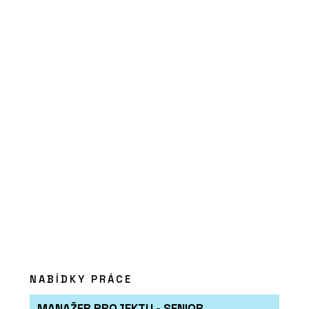
O FIRMĚ
Ravak
PRODUKTY
Sprchové kouty Walk-In -
RAVAK
NABÍDKY PRÁCE
MANAŽER PROJEKTU - SENIOR
ČLÁNKY