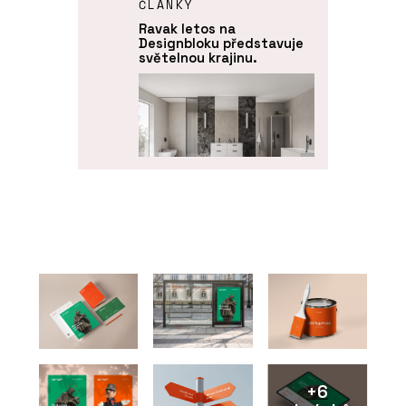
ČLÁNKY
Ravak letos na
Designbloku představuje
světelnou krajinu.
PRODUKTY
Koncept Chrome - RAVAK
+6
ČLÁNKY