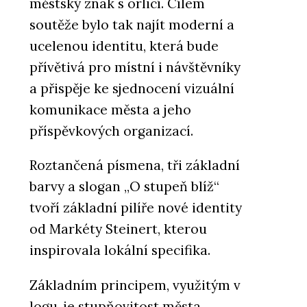
městský znak s orlicí. Cílem
soutěže bylo tak najít moderní a
ucelenou identitu, která bude
přívětivá pro místní i návštěvníky
a přispěje ke sjednocení vizuální
komunikace města a jeho
příspěvkových organizací.
Roztančená písmena, tři základní
barvy a slogan „O stupeň blíž“
tvoří základní pilíře nové identity
od Markéty Steinert, kterou
inspirovala lokální specifika.
Základním principem, využitým v
logu, je stupňovitost města,