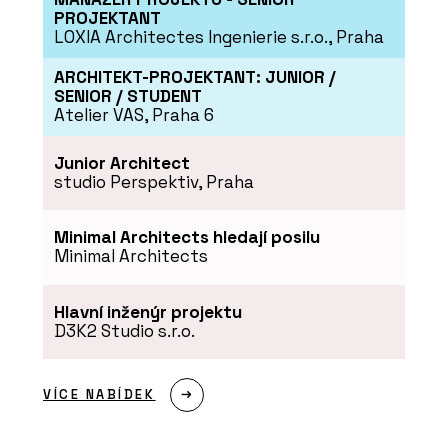
PROJEKTANT
Nový cowork v Nuselském
LOXIA Architectes Ingenierie s.r.o., Praha
pivovaru nabízí zázemí,
komunitu i promyšlené
koupelny
ARCHITEKT-PROJEKTANT: JUNIOR /
SENIOR / STUDENT
Atelier VAS, Praha 6
Junior Architect
studio Perspektiv, Praha
Minimal Architects hledají posilu
PRODUKTY
Minimal Architects
Baterie Spring – RAVAK
Hlavní inženýr projektu
D3K2 Studio s.r.o.
VÍCE NABÍDEK