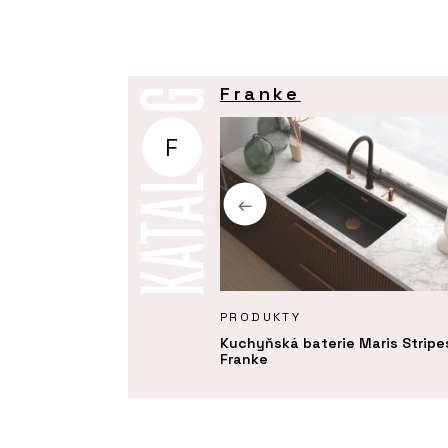
Franke
F
KTY
PRODUKTY
ý odsavač par Maris
Kuchyňská baterie Maris Stripe
 - Franke
Franke