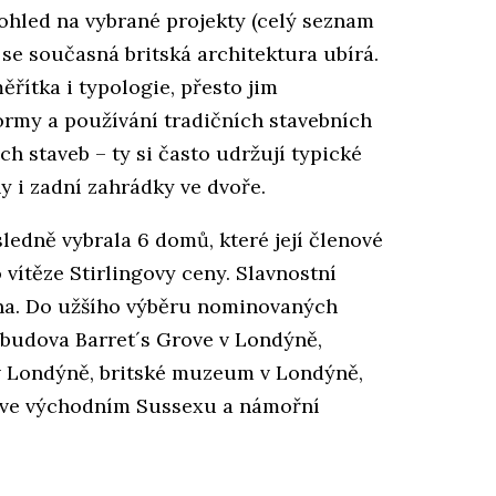
hled na vybrané projekty (celý seznam
 se současná britská architektura ubírá.
ěřítka i typologie, přesto jim
rmy a používání tradičních stavebních
h staveb – ty si často udržují typické
y i zadní zahrádky ve dvoře.
edně vybrala 6 domů, které její členové
o vítěze Stirlingovy ceny. Slavnostní
jna. Do užšího výběru nominovaných
 budova Barret´s Grove v Londýně,
 v Londýně, britské muzeum v Londýně,
 ve východním Sussexu a námořní