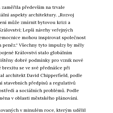
 zaměřila především na trvale
iální aspekty architektury. „Rozvoj
ení může zmírnit bytovou krizi a
rálovství; Lepší návrhy veřejných
 nemocnice mohou inspirovat společnost
h peněz.“ Všechny tyto impulzy by měly
Spojené Království stalo globálním
ajištěny dobré podmínky pro vznik nové
ě brexitu se ve své přednášce při
al architekt David Chipperfield, podle
í stavebních předpisů a regulativů
ostředí a sociálních problémů. Podle
jména v oblasti městského plánování.
izovaných v minulém roce, kterým udělil