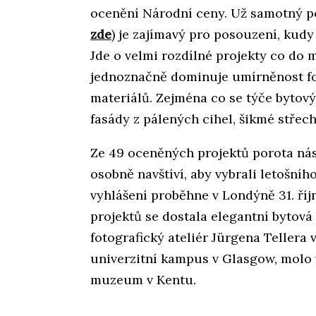
ocenění Národní ceny. Už samotný po
zde
) je zajímavý pro posouzení, kudy
Jde o velmi rozdílné projekty co do m
jednoznačně dominuje umírněnost fo
materiálů. Zejména co se týče bytovýc
fasády z pálených cihel, šikmé střech
Ze 49 oceněných projektů porota násl
osobně navštíví, aby vybrali letošníh
vyhlášení proběhne v Londýně 31. ří
projektů se dostala elegantní bytová
fotografický ateliér Jürgena Tellera
univerzitní kampus v Glasgow, molo
muzeum v Kentu.