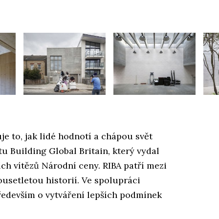
je to, jak lidé hodnotí a chápou svět
u Building Global Britain, který vydal
ích vítězů Národní ceny. RIBA patří mezi
ousetletou historií. Ve spolupráci
ředevším o vytváření lepších podmínek