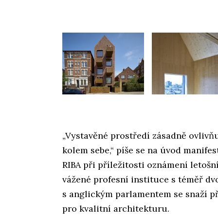
„Vystavěné prostředí zásadně ovlivňu
kolem sebe,“ píše se na úvod manifest
RIBA při příležitosti oznámení letošn
vážené profesní instituce s téměř dv
s anglickým parlamentem se snaží p
pro kvalitní architekturu.