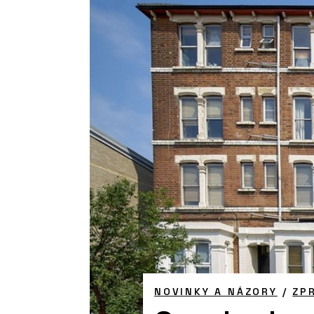
NOVINKY A NÁZORY
/
ZP