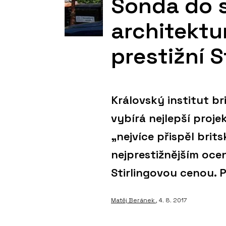
Sonda do 
architektu
prestižní 
Královský institut b
vybírá nejlepší proje
„nejvíce přispěl brit
nejprestižnějším oce
Stirlingovou cenou. 
Matěj Beránek
, 4. 8. 2017