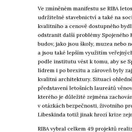
Ve zmíněném manifestu se RIBA letos
udržitelné stavebnictví a také na soc
kvalitního a cenově dostupného bydl
odstranit další problémy Spojeného K
budov, jako jsou školy, muzea nebo
a jsou také lepším využitím veřejnýc
podle institutu vést k tomu, aby se 
lídrem i po brexitu a zároveň byly z
kvalitní architektury. Situací ohledn
představení letošních laureátů věnov
kterého je důležité zejména zachován
v otázkách bezpečnosti, životního pr
Libeskinda totiž jinak hrozí krize ze
RIBA vybral celkem 49 projektů real