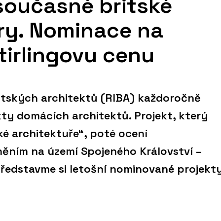
současné britské
ry. Nominace na
Stirlingovu cenu
ritských architektů (RIBA) každoročně
kty domácích architektů. Projekt, který
ské architektuře“, poté ocení
něním na území Spojeného Království –
Představme si letošní nominované projekty