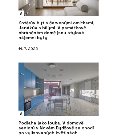
A
Kotěrův byt s červenými omítkami,
Janákův s bílými. V památkově
chráněném domě jsou stylové
nájemní byty
14. 7. 2026
A
Podlaha jako louka. V domově
seniorů v Novém Bydžově se chodí
po vylisovaných květinách