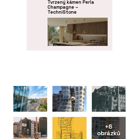
Tvrzený kámen Perla
Champagne –
TechniStone
PRODUKTY
Tvrzený kámen Perlado
Bronze – TechniStone
+6
obrázků
PRODUKTY