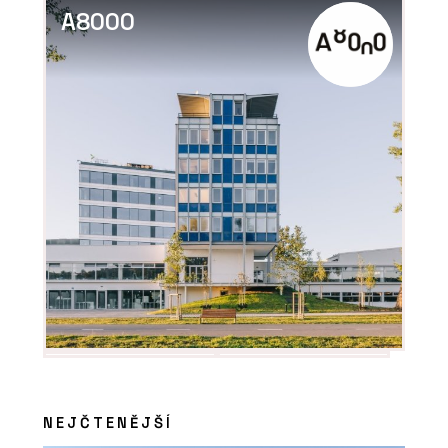
Quartzite - TechniStone
A8000
NEJČTENĚJŠÍ