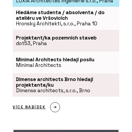
LOXIA Architectes Ingenierie s.r.o., Praha
Hledáme studenta / absolventa / do
ateliéru ve Vršovicích
Hronský Architekti, s.r.o., Praha 10
Projektant/ka pozemních staveb
dot53, Praha
PRODUKTY
Minimal Architects hledají posilu
Tvrzený Kámen Noble
Concrete Grey -
Minimal Architects
TechniStone
Dimense architects Brno hledají
projektanta/ku
Dimense architects, s.r.o., Brno
VÍCE NABÍDEK
PRODUKTY
Tvrzený kámen Noble