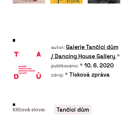
Tvrzený kámen Nuova
Crema – TechniStone
Galerie Tančící dům
autor:
/ Dancing House Gallery
*
PRODUKTY
*
10. 6. 2020
publikováno:
Tvrzený kámen Noble
Arctic Night –
*
Tisková zpráva
zdroj:
TechniStone
Tančící dům
Klíčová slova:
O FIRMĚ