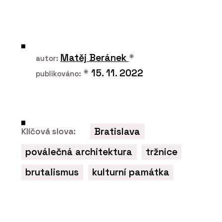
O FIRMĚ
CHYTRÉ FASÁDY
Matěj Beránek
*
autor:
*
15. 11. 2022
publikováno:
Bratislava
Klíčová slova:
PRODUKTY
Fasádní desky z vysokotlakého
poválečná architektura
tržnice
laminátu MEG - CHYTRÉ FASÁDY
brutalismus
kulturní památka