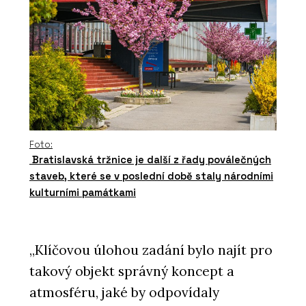
Foto:
Bratislavská tržnice je další z řady poválečných
staveb, které se v poslední době staly národními
kulturními památkami
„Klíčovou úlohou zadání bylo najít pro
takový objekt správný koncept a
atmosféru, jaké by odpovídaly