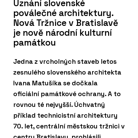
Uznání slovenské
poválečné architektury.
Nová Tržnice v Bratislavě
je nově národní kulturní
památkou
Jedna z vrcholných staveb letos
zesnulého slovenského architekta
Ivana Matušíka se dočkala
oficiální památkové ochrany. A to
rovnou té nejvyšší. Úchvatný
příklad technicistní architektury
70. let, centrální městskou tržnici v
centru Bratislavy, prohlásili