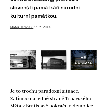
slovenští památkáři národní
kulturní památkou.
Matěj Beránek
, 15. 11. 2022
+9
obrázků
Je to trochu paradoxní situace.
Zatímco na jedné straně Trnavského
Mýta v Bratislavě pokračuje demolice