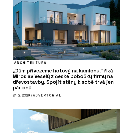
ARCHITEKTURA
„Dům přivezeme hotový na kamionu,“ říká
Miroslav Veselý z české pobočky firmy na
dřevostavby. Spojit stěny k sobě trvá jen
pár dnů
24. 2. 2026 /
ADVERTORIAL