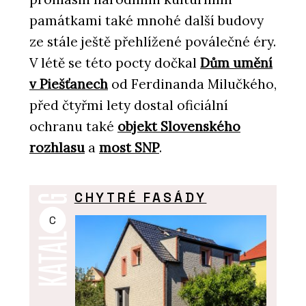
památkami také mnohé další budovy
ze stále ještě přehlížené poválečné éry.
V létě se této pocty dočkal
Dům umění
v Piešťanech
od Ferdinanda Milučkého,
před čtyřmi lety dostal oficiální
ochranu také
objekt Slovenského
rozhlasu
a
most SNP
.
CHYTRÉ FASÁDY
C