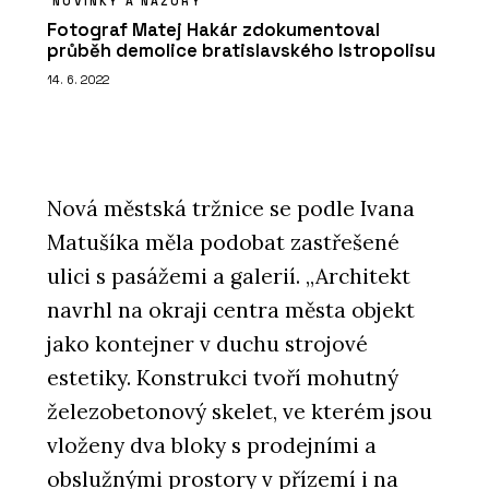
NOVINKY A NÁZORY
Fotograf Matej Hakár zdokumentoval
průběh demolice bratislavského Istropolisu
14. 6. 2022
Nová městská tržnice se podle Ivana
Matušíka měla podobat zastřešené
ulici s pasážemi a galerií. „Architekt
navrhl na okraji centra města objekt
jako kontejner v duchu strojové
estetiky. Konstrukci tvoří mohutný
železobetonový skelet, ve kterém jsou
vloženy dva bloky s prodejními a
obslužnými prostory v přízemí i na