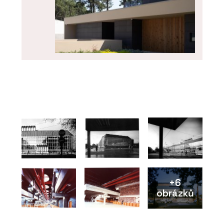
PRODUKTY
Fasádní panely FRONTEK - CHYTRÉ
FASÁDY
+6
obrázků