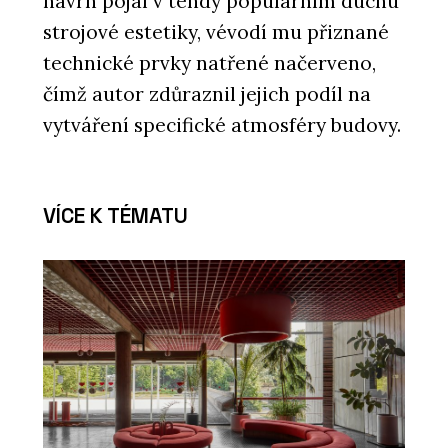
návrh pojal v tehdy populárním duchu
strojové estetiky, vévodí mu přiznané
technické prvky natřené načerveno,
čímž autor zdůraznil jejich podíl na
vytváření specifické atmosféry budovy.
VÍCE K TÉMATU