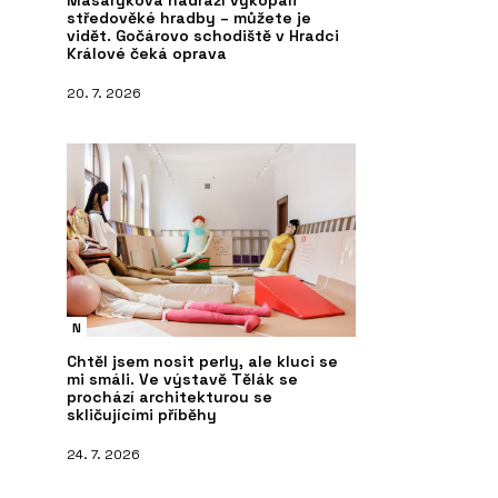
Masarykova nádraží vykopali
středověké hradby – můžete je
vidět. Gočárovo schodiště v Hradci
Králové čeká oprava
20. 7. 2026
PRODUKTY
Č
uvky NEXA QUADRO -
Vypínače a zásuvky RETRO - OBZOR
M
N
N
Chtěl jsem nosit perly, ale kluci se
mi smáli. Ve výstavě Tělák se
prochází architekturou se
skličujícími příběhy
24. 7. 2026