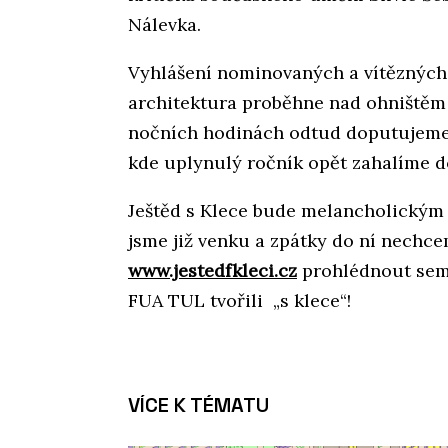
Nálevka.
Vyhlášení nominovaných a vítězných 
architektura proběhne nad ohništěm
nočních hodinách odtud doputujeme 
kde uplynulý ročník opět zahalíme 
Ještěd s Klece bude melancholickým 
jsme již venku a zpátky do ní nechcem
www.jestedfkleci.cz
prohlédnout seme
FUA TUL tvořili „s klece“!
VÍCE K TÉMATU