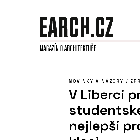
NOVINKY A NÁZORY
/
ZP
V Liberci 
studentsk
nejlepší p