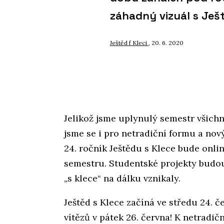
záhadný vizuál s Ješ
Ještěd f Kleci
, 20. 6. 2020
Jelikož jsme uplynulý semestr všichni
jsme se i pro netradiční formu a nov
24. ročník Ještědu s Klece bude onli
semestru. Studentské projekty budou
„s klece“ na dálku vznikaly.
Ještěd s Klece začíná ve středu 24. č
vítězů v pátek 26. června! K netradič