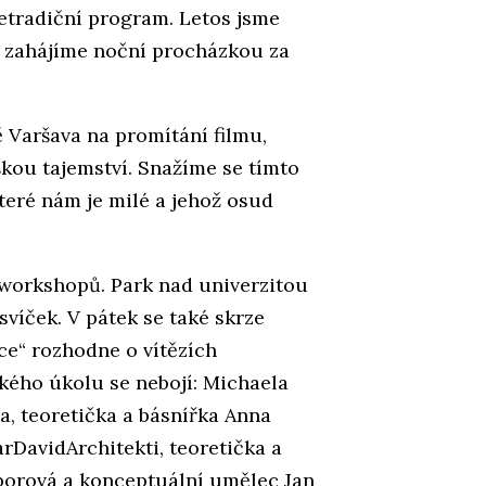
etradiční program. Letos jsme
ce zahájíme noční procházkou za
 Varšava na promítání filmu,
škou tajemství. Snažíme se tímto
eré nám je milé a jehož osud
workshopů. Park nad univerzitou
svíček. V pátek se také skrze
ece“ rozhodne o vítězích
ého úkolu se nebojí: Michaela
a, teoretička a básnířka Anna
rDavidArchitekti, teoretička a
borová a konceptuální umělec Jan