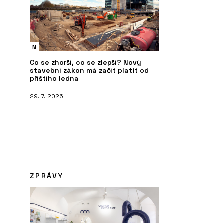
N
Co se zhorší, co se zlepší? Nový
stavební zákon má začít platit od
příštího ledna
29. 7. 2026
ZPRÁVY