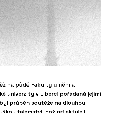
utěž na půdě Fakulty umění a
é univerzity v Liberci pořádaná jejími
 byl průběh soutěže na dlouhou
škou tajemství, což reflektuje i