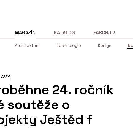
MAGAZÍN
KATALOG
EARCH.TV
Architektura
Technologie
Design
No
RÁVY
proběhne 24. ročník
é soutěže o
rojekty Ještěd f