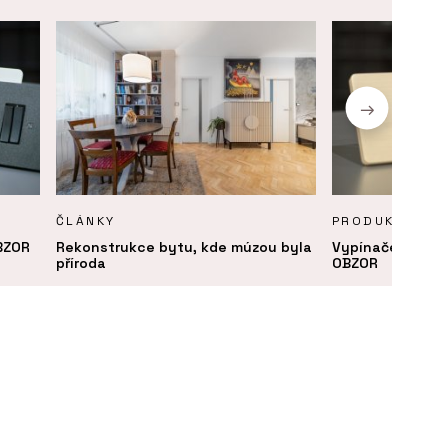
ČLÁNKY
PRODUKTY
BZOR
Rekonstrukce bytu, kde múzou byla
Vypínače a zás
příroda
OBZOR