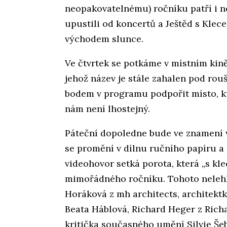
neopakovatelnému) ročníku patří i n
upustili od koncertů a Ještěd s Kle
východem slunce.
Ve čtvrtek se potkáme v místním kině
jehož název je stále zahalen pod rou
bodem v programu podpořit místo, kt
nám není lhostejný.
Páteční dopoledne bude ve znamení 
se promění v dílnu ručního papíru a 
videohovor setká porota, která „s kl
mimořádného ročníku. Tohoto nelehk
Horáková z mh architects, architektk
Beata Háblová, Richard Heger z Richa
kritička současného umění Silvie Še