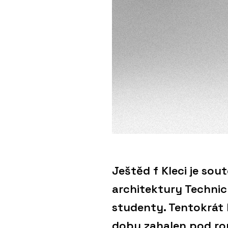
Ještěd f Kleci je so
architektury Technick
studenty. Tentokrát
dobu zahalen pod rou