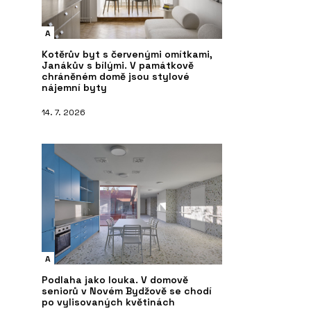
A
Kotěrův byt s červenými omítkami,
Janákův s bílými. V památkově
chráněném domě jsou stylové
nájemní byty
14. 7. 2026
A
Podlaha jako louka. V domově
seniorů v Novém Bydžově se chodí
po vylisovaných květinách