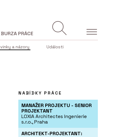
BURZA PRÁCE
vinky a názory
Události
NABÍDKY PRÁCE
MANAŽER PROJEKTU - SENIOR
PROJEKTANT
LOXIA Architectes Ingenierie
s.r.o., Praha
ARCHITEKT-PROJEKTANT: