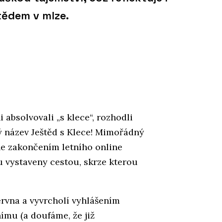
tědem v mlze.
 absolvovali „s klece“, rozhodli
ý název Ještěd s Klece! Mimořádný
ne zakončením letního online
 vystaveny cestou, skrze kterou
ervna a vyvrcholí vyhlášením
nímu (a doufáme, že již