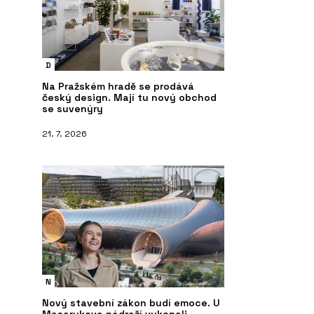
D
Na Pražském hradě se prodává
český design. Mají tu nový obchod
se suvenýry
21. 7. 2026
N
Nový stavební zákon budí emoce. U