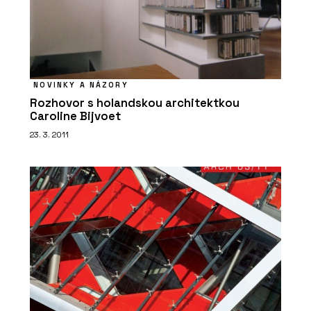
NOVINKY A NÁZORY
ČLÁNKY
Rozhovor s holandskou architektkou
Smlouva o dílo se stavební firmou.
Caroline Bijvoet
Hlavní je definovat, co chcete
23. 3. 2011