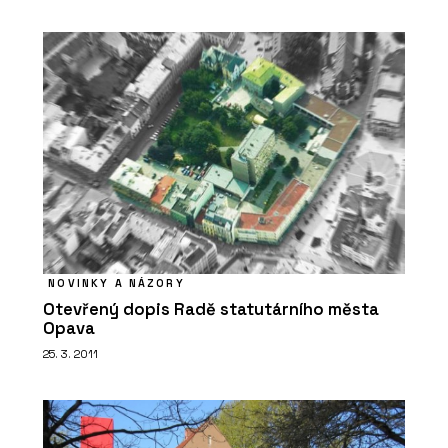
partneři (SNTD)
SLUŽBY
Řešení sporů a arbitráže - SNTD
NOVINKY A NÁZORY
Otevřený dopis Radě statutárního města
Opava
25. 3. 2011