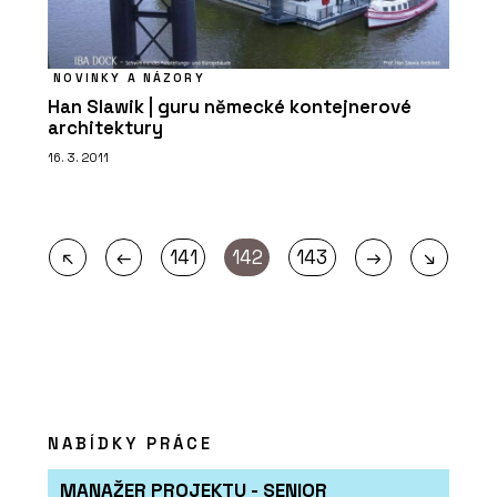
NOVINKY A NÁZORY
Han Slawik | guru německé kontejnerové
architektury
16. 3. 2011
←
→
↖
141
142
143
↘
NABÍDKY PRÁCE
MANAŽER PROJEKTU - SENIOR