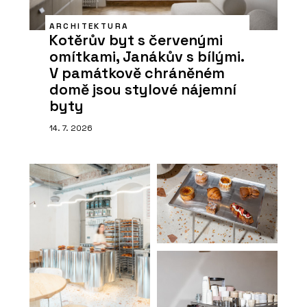
ARCHITEKTURA
Kotěrův byt s červenými
omítkami, Janákův s bílými.
V památkově chráněném
domě jsou stylové nájemní
byty
14. 7. 2026