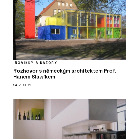
SLUŽBY
Právo životního prostředí - SNTD
NOVINKY A NÁZORY
Rozhovor s německým architektem Prof.
Hanem Slawikem
24. 3. 2011
SLUŽBY
Veřejné zakázky - SNTD