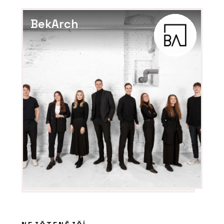
BekArch