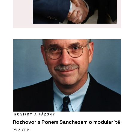
SLUŽBY
Akvizice, fúze a restrukturalizace -
SNTD
NOVINKY A NÁZORY
Rozhovor s Ronem Sanchezem o modularitě
O FIRMĚ
28. 3. 2011
Sokol, Novák, Trojan, Doleček a