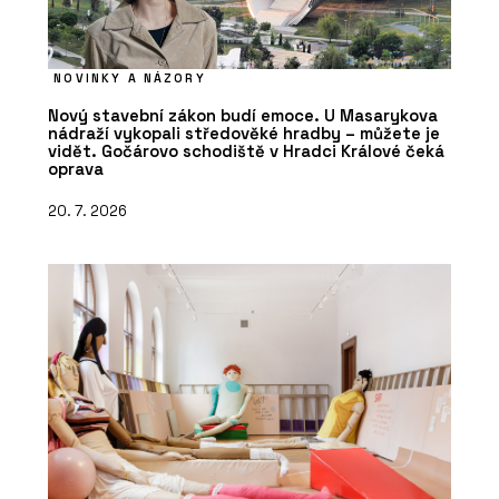
NOVINKY A NÁZORY
Nový stavební zákon budí emoce. U Masarykova
nádraží vykopali středověké hradby – můžete je
vidět. Gočárovo schodiště v Hradci Králové čeká
oprava
20. 7. 2026