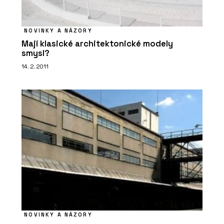
NOVINKY A NÁZORY
Mají klasické architektonické modely
smysl?
PRODUKTY
14. 2. 2011
Tvrzený Kámen Morning Daisy -
TechniStone
PRODUKTY
NOVINKY A NÁZORY
Tvrzený Kámen Noble Concrete Grey -