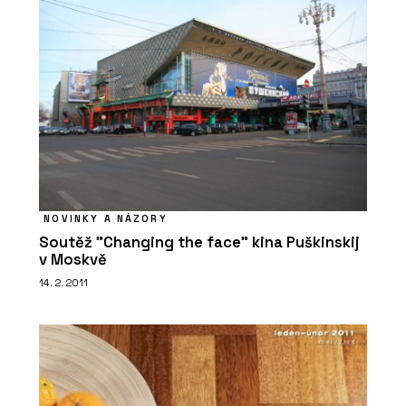
PRODUKTY
NOVINKY A NÁZORY
Tvrzený kámen Noble Arctic Night –
TechniStone
Soutěž "Changing the face" kina Puškinskij
v Moskvě
14. 2. 2011