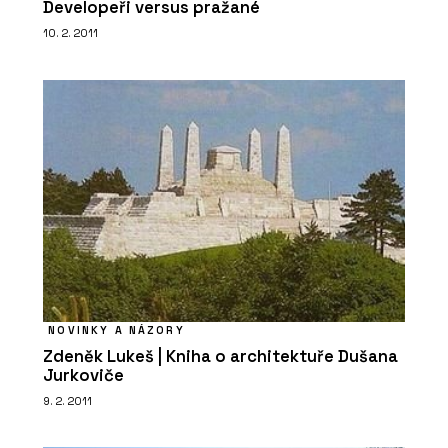
TechniStone
Developeři versus pražané
10. 2. 2011
PRODUKTY
Tvrzený kámen Noble Quartzite -
TechniStone
NOVINKY A NÁZORY
Zdeněk Lukeš | Kniha o architektuře Dušana
Jurkoviče
9. 2. 2011