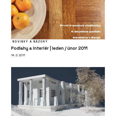
O FIRMĚ
TechniStone
NOVINKY A NÁZORY
Podlahy a interiér | leden / únor 2011
14. 2. 2011
PRODUKTY
Tvrzený kámen Calacatta Olympos -
TechniStone