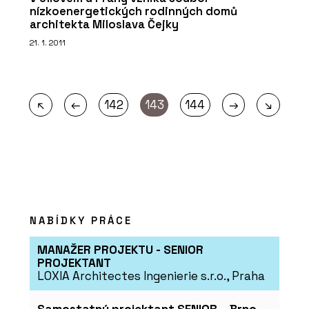
nízkoenergetických rodinných domů
architekta Miloslava Čejky
21. 1. 2011
←
→
↖
142
143
144
↘
NABÍDKY PRÁCE
MANAŽER PROJEKTU - SENIOR
PROJEKTANT
LOXIA Architectes Ingenierie s.r.o., Praha
Samostatný projektant SENIOR – Brno