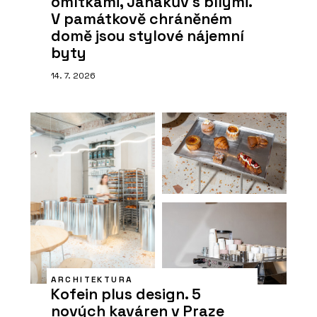
omítkami, Janákův s bílými.
V památkově chráněném
domě jsou stylové nájemní
byty
14. 7. 2026
ARCHITEKTURA
Kofein plus design. 5
nových kaváren v Praze