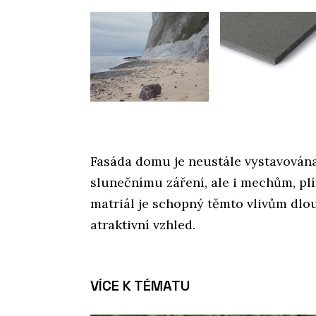
Fasáda domu je neustále vystavována 
slunečnímu záření, ale i mechům, pl
matriál je schopný těmto vlivům dlou
atraktivní vzhled.
VÍCE K TÉMATU