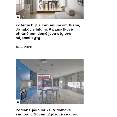
A
Kotěrův byt s červenými omítkami,
Janákův s bílými. V památkově
chráněném domě jsou stylové
nájemní byty
14. 7. 2026
A
Podlaha jako louka. V domově
seniorů v Novém Bydžově se chodí