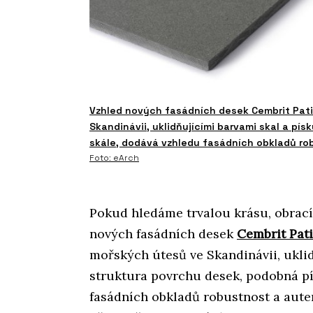
Vzhled nových fasádních desek Cembrit Pati
Skandinávii, uklidňujícími barvami skal a pí
skále, dodává vzhledu fasádních obkladů rob
Foto: eArch
Pokud hledáme trvalou krásu, obracím
nových fasádních desek
Cembrit Pat
mořských útesů ve Skandinávii, uklid
struktura povrchu desek, podobná pí
fasádních obkladů robustnost a aute