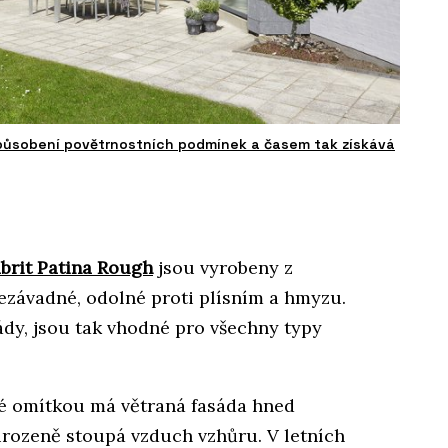
a působení povětrnostních podmínek a časem tak získává
brit Patina Rough
jsou vyrobeny z
ezávadné, odolné proti plísním a hmyzu.
ády, jsou tak vhodné pro všechny typy
né omítkou má větraná fasáda hned
rozeně stoupá vzduch vzhůru. V letních