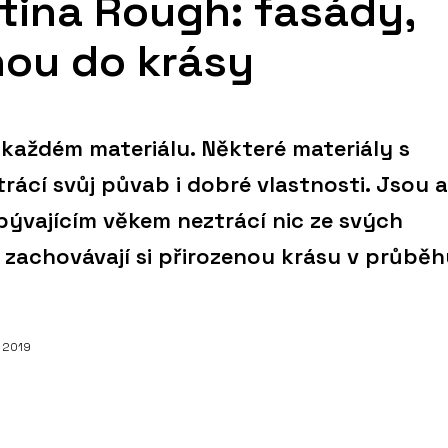
tina Rough: fasády,
nou do krásy
 každém materiálu. Některé materiály s
rácí svůj půvab i dobré vlastnosti. Jsou a
ibývajícím věkem neztrácí nic ze svých
 zachovávají si přirozenou krásu v průběh
. 2019