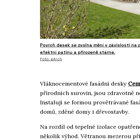
Povrch desek se zvolna mění v závislosti n
efektní patinu a přirozeně stárne.
Foto: eArch
Vláknocementové fasádní desky
Cem
přírodních surovin, jsou zdravotně n
Instalují se formou provětrávané fas
domů, zděné domy i dřevostavby.
Na rozdíl od tepelné izolace opatře
několik výhod. Větranou mezerou při