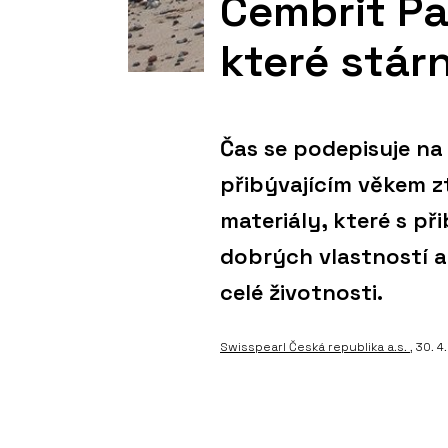
Cembrit Pa
které stár
Čas se podepisuje na
přibývajícím věkem zt
materiály, které s př
dobrých vlastností a
celé životnosti.
Swisspearl Česká republika a.s.
, 30. 4