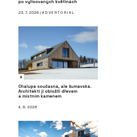
po vylisovaných květinách
23. 7. 2026 /
ADVERTORIAL
A
Chalupa současná, ale šumavská.
Architekti ji obložili dřevem
a místním kamenem
4. 8. 2026