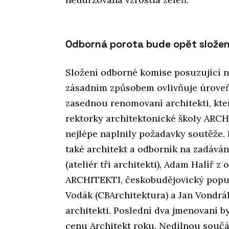
Odborná porota bude opět složen
Složení odborné komise posuzující 
zásadním způsobem ovlivňuje úroveň 
zasednou renomovaní architekti, kte
rektorky architektonické školy ARCH
nejlépe naplnily požadavky soutěže. 
také architekt a odborník na zadáván
(ateliér tři architekti), Adam Halíř
ARCHITEKTI, českobudějovický popul
Vodák (CBArchitektura) a Jan Vondrák
architekti. Poslední dva jmenovaní b
cenu Architekt roku. Nedílnou součá