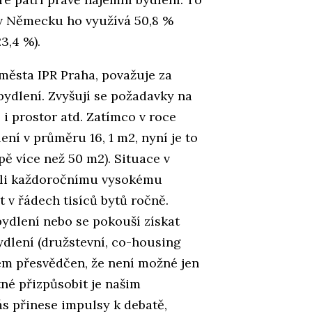
 (v Německu ho využívá 50,8 %
23,4 %).
 města IPR Praha, považuje za
ydlení. Zvyšují se požadavky na
 i prostor atd. Zatímco v roce
ení v průměru 16, 1 m2, nyní je to
pě více než 50 m2). Situace v
vůli každoročnímu vysokému
t v řádech tisíců bytů ročně.
bydlení nebo se pokouší získat
bydlení (družstevní, co-housing
Jsem přesvědčen, že není možné jen
tné přizpůsobit je našim
s přinese impulsy k debatě,