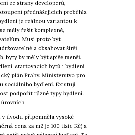
ení ze strany developerů,
ystoupení přednášejících proběhla
bydlení je reálnou variantou k
se měly řešit komplexně,
vatelům. Musí proto být
udržovatelné a obsahovat širší
, byty by měly být spíše menší.
ení, startovacích bytů i bydlení
ický plán Prahy. Ministerstvo pro
u sociálního bydlení. Existují
st podpořit různé typy bydlení.
h úrovních.
á v úvodu připomněla vysoké
ěrná cena za m2 je 100 tisíc Kč) a
eré patří právě nájemní bydlení. To