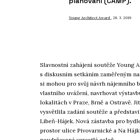
plánování (CAMP).
Young Architect Award
, 28. 3. 2019
Slavnostní zahájení soutěže Young A
s diskusním setkáním zaměřeným na 
si mohou pro svůj návrh nájemního by
vlastního uvážení, navrhovat výstavb
lokalitách v Praze, Brně a Ostravě. J
vysvětlila zadání soutěže a představ
Libeň-Hájek. Nová zástavba pro bydl
prostor ulice Pivovarnické a Na Hájk
neudržovaná vzrostlá zeleň.