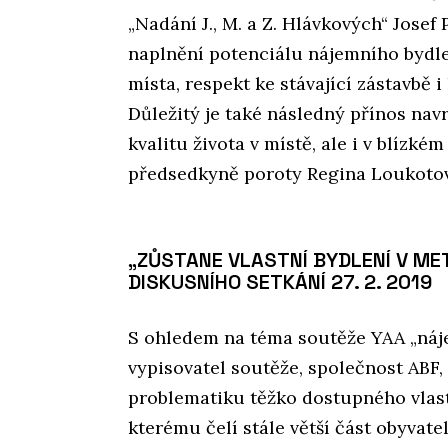
„Nadání J., M. a Z. Hlávkových“ Jose
naplnění potenciálu nájemního bydle
místa, respekt ke stávající zástavbě i
Důležitý je také následný přínos nav
kvalitu života v místě, ale i v blízkém
předsedkyně poroty Regina Loukoto
„ZŮSTANE VLASTNÍ BYDLENÍ V ME
DISKUSNÍHO SETKÁNÍ 27. 2. 2019
S ohledem na téma soutěže YAA „náj
vypisovatel soutěže, společnost ABF, 
problematiku těžko dostupného vlast
kterému čelí stále větší část obyvate