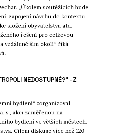
f Pechar. „Úkolem soutěžících bude
ní, zapojení návrhu do kontextu
 ke složení obyvatelstva atd.
rženého řešení pro celkovou
 a vzdálenějším okolí“, říká
vá.
TROPOLI NEDOSTUPNÉ?“ - Z
emní bydlení“ zorganizoval
a. s., akci zaměřenou na
ního bydlení ve větších městech,
lstva. Cílem diskuse více než 120