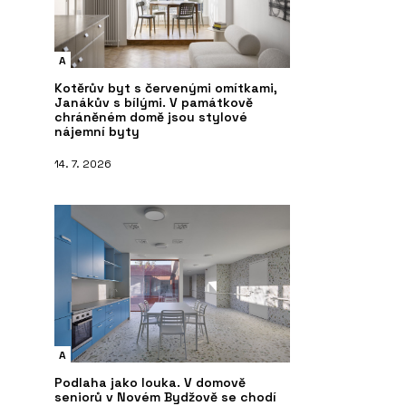
A
Kotěrův byt s červenými omítkami,
Janákův s bílými. V památkově
chráněném domě jsou stylové
nájemní byty
14. 7. 2026
A
Podlaha jako louka. V domově
seniorů v Novém Bydžově se chodí