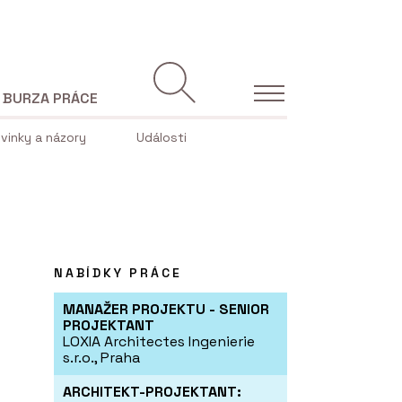
BURZA PRÁCE
vinky a názory
Události
NABÍDKY PRÁCE
MANAŽER PROJEKTU - SENIOR
PROJEKTANT
LOXIA Architectes Ingenierie
s.r.o., Praha
ARCHITEKT-PROJEKTANT: