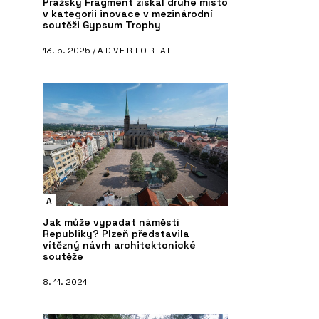
Pražský Fragment získal druhé místo
v kategorii inovace v mezinárodní
soutěži Gypsum Trophy
13. 5. 2025 /
ADVERTORIAL
A
Jak může vypadat náměstí
Republiky? Plzeň představila
vítězný návrh architektonické
soutěže
8. 11. 2024