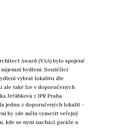
rchitect Award (YAA) bylo spojené
nájemní bydlení. Soutěžící
dlení vybrat lokalitu dle
u ale také lze v doporučených
itka Jeřábková z IPR Praha
ila jednu z doporučených lokalit –
ení by zde měla vymezit veřejný
u, kde se nyní nachází garáže a