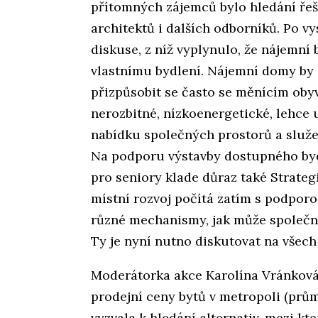
přítomných zájemců bylo hledání řeš
architektů i dalších odborníků. Po v
diskuse, z níž vyplynulo, že nájemní 
vlastnímu bydlení. Nájemní domy by 
přizpůsobit se často se měnícím oby
nerozbitné, nízkoenergetické, lehce 
nabídku společných prostorů a služeb
Na podporu výstavby dostupného bydl
pro seniory klade důraz také Strateg
místní rozvoj počítá zatím s podporo
různé mechanismy, jak může společno
Ty je nyní nutno diskutovat na všec
Moderátorka akce Karolína Vránkov
prodejní ceny bytů v metropoli (prům
vyzvala k hledání alternativ, mezi kt