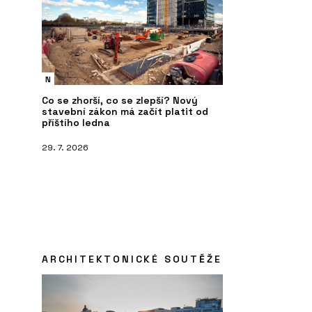
N
Co se zhorší, co se zlepší? Nový
stavební zákon má začít platit od
příštího ledna
29. 7. 2026
ARCHITEKTONICKÉ SOUTĚŽE