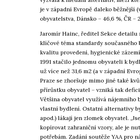
je v západní Evropě daleko běžnější
obyvatelstva, Dánsko – 46,6 %, ČR – 
Jaromír Hainc, ředitel Sekce detailu
klíčové téma standardy současného b
kvalitu provedení, hygienické zázemí
1991 stačilo jednomu obyvateli k bydl
už více než 31,6 m2 (a v západní Evro
Praze se zhoršuje mimo jiné také k
přírůstku obyvatel – vzniká tak defici
Většina obyvatel využívá nájemního 
vlastní bydlení. Ostatní alternativy 
apod.) lákají jen zlomek obyvatel. „
kopírovat zahraniční vzory, ale je nu
potřebám. Zadání soutěže YAA pro ná