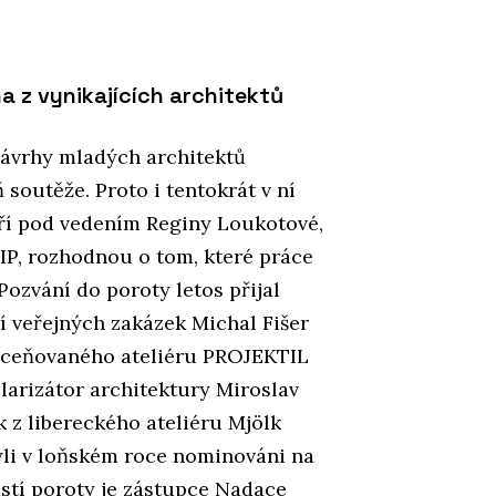
a z vynikajících architektů
návrhy mladých architektů
soutěže. Proto i tentokrát v ní
ří pod vedením Reginy Loukotové,
IP, rozhodnou o tom, které práce
Pozvání do poroty letos přijal
í veřejných zakázek Michal Fišer
 z oceňovaného ateliéru PROJEKTIL
arizátor architektury Miroslav
 z libereckého ateliéru Mjölk
yli v loňském roce nominováni na
stí poroty je zástupce Nadace