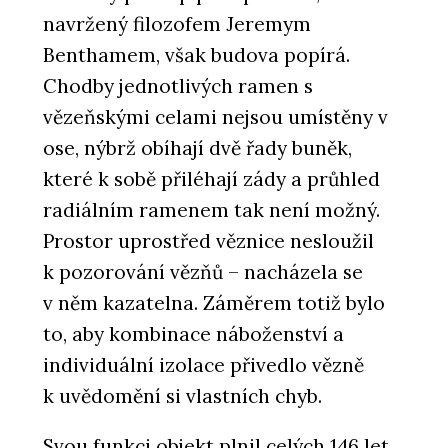
navržený filozofem Jeremym
Benthamem, však budova popírá.
Chodby jednotlivých ramen s
vězeňskými celami nejsou umístěny v
ose, nýbrž obíhají dvě řady buněk,
které k sobě přiléhají zády a průhled
radiálním ramenem tak není možný.
Prostor uprostřed věznice nesloužil
k pozorování vězňů – nacházela se
v něm kazatelna. Záměrem totiž bylo
to, aby kombinace náboženství a
individuální izolace přivedlo vězně
k uvědomění si vlastních chyb.
Svou funkci objekt plnil celých 146 let,