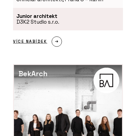
Zelené stěny a sloupy - Jungle
Interiors
Junior architekt
D3K2 Studio s.r.o.
VÍCE NABÍDEK
BekArch
SLUŽBY
Pronájem rostlin s péčí - Jungle
Interiors