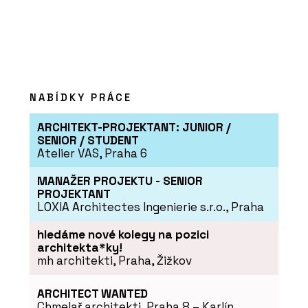
NABÍDKY PRÁCE
PRODUKTY
Zelená atria Jungle House - Jungle
ARCHITEKT-PROJEKTANT: JUNIOR /
Interiors
SENIOR / STUDENT
Atelier VAS, Praha 6
MANAŽER PROJEKTU - SENIOR
PROJEKTANT
LOXIA Architectes Ingenierie s.r.o., Praha
hledáme nové kolegy na pozici
architekta*ky!
mh architekti, Praha, Žižkov
ARCHITECT WANTED
PRODUKTY
Chmelař architekti, Praha 8 – Karlín