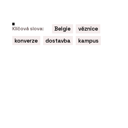
ČLÁNKY
Tropická džungle pod střechou: jak
Belgie
věznice
Klíčová slova:
mění architekturu zelená atria
konverze
dostavba
kampus
PRODUKTY
Zelené fasády - Jungle Interiors