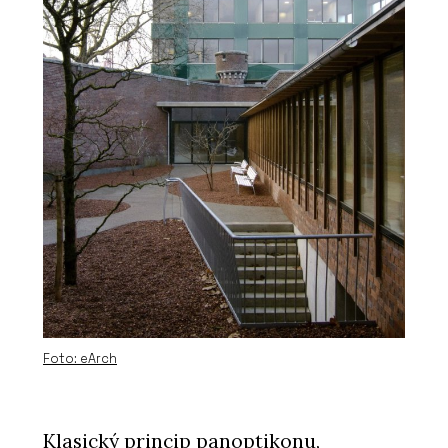
Foto: eArch
Klasický princip panoptikonu,