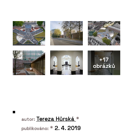
Pronájem rostlin s péčí - Jungle
Interiors
+17
obrázků
O FIRMĚ
Jungle Interiors
Tereza Hůrská
*
autor:
*
2. 4. 2019
publikováno: