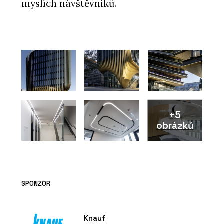
myslích návštěvníků.
+5
obrázků
SPONZOR
Knauf