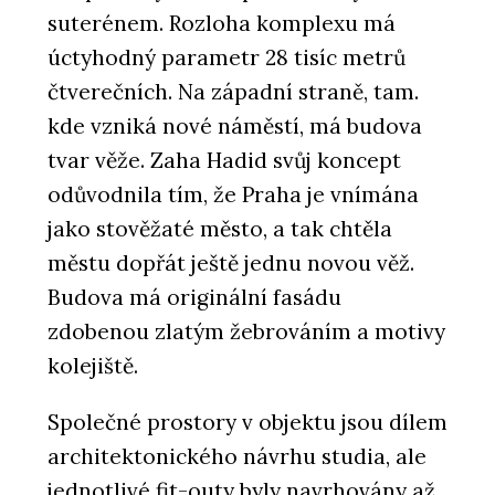
suterénem. Rozloha komplexu má
úctyhodný parametr 28 tisíc metrů
čtverečních. Na západní straně, tam.
kde vzniká nové náměstí, má budova
tvar věže. Zaha Hadid svůj koncept
odůvodnila tím, že Praha je vnímána
jako stověžaté město, a tak chtěla
městu dopřát ještě jednu novou věž.
Budova má originální fasádu
zdobenou zlatým žebrováním a motivy
kolejiště.
Společné prostory v objektu jsou dílem
architektonického návrhu studia, ale
jednotlivé fit-outy byly navrhovány až