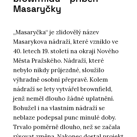
Masaryčky
„Masaryčka“ je zlidovělý název
Masarykova nádraží, které vzniklo ve
40. letech 19. století na okraji Nového
Města Pražského. Nádraží, které
nebylo nikdy průjezdné, sloužilo
výhradně osobní přepravě. Kolem
nádraží se lety vytvářel brownfield,
jenž neměl dlouho žádné uplatnění.
Bohužel i na vlastním nádraží se
neblaze podepsal punc minulé doby.
Trvalo poměrně dlouho, než se začala
rýsovat změna. Nakonec dostal projekt