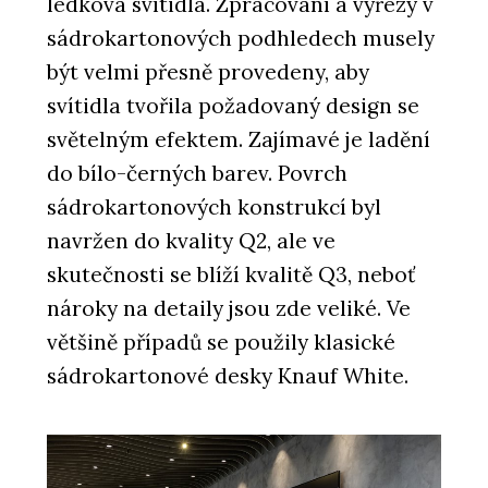
ledková svítidla. Zpracování a výřezy v
sádrokartonových podhledech musely
být velmi přesně provedeny, aby
svítidla tvořila požadovaný design se
světelným efektem. Zajímavé je ladění
do bílo-černých barev. Povrch
sádrokartonových konstrukcí byl
navržen do kvality Q2, ale ve
skutečnosti se blíží kvalitě Q3, neboť
nároky na detaily jsou zde veliké. Ve
většině případů se použily klasické
sádrokartonové desky Knauf White.