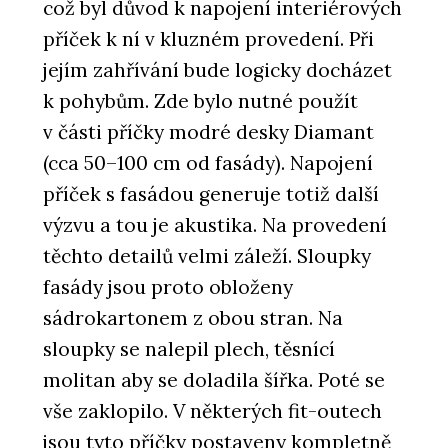
což byl důvod k napojení interiérových
příček k ní v kluzném provedení. Při
jejím zahřívání bude logicky docházet
k pohybům. Zde bylo nutné použít
v části příčky modré desky Diamant
(cca 50–100 cm od fasády). Napojení
příček s fasádou generuje totiž další
výzvu a tou je akustika. Na provedení
těchto detailů velmi záleží. Sloupky
fasády jsou proto obloženy
sádrokartonem z obou stran. Na
sloupky se nalepil plech, těsnící
molitan aby se doladila šířka. Poté se
vše zaklopilo. V některých fit-outech
jsou tyto příčky postaveny kompletně