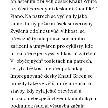
opláštěním z bílých desek Knauf White
a z části červenými deskami Knauf RED
Piano. Na patrech se vyčlenily jako
samostatný požární úsek serverovny.
Zvýšená odolnost vůči vlhkosti se
převážně týkala pouze sociálního
zařízení a umýváren pro cyklisty, kde
hrozí přece jen vyšší vlhkostní zatížení.
V „obyčejných“ toaletách na patrech,
se tyto těžkosti nepředpokládají.
Impregnované desky Knauf Green se
použily také ve větší míře na začátku
stavby, kdy byla ještě otevřená a
hrozilo nebezpečí vlivem klimatických
podmínek (suchá výstavba začala