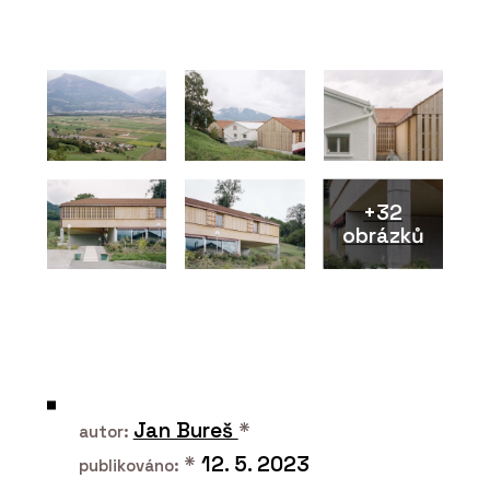
PRODUKTY
Fasádní panely FRONTEK - CHYTRÉ
FASÁDY
+32
obrázků
O FIRMĚ
CHYTRÉ FASÁDY
Jan Bureš
*
autor:
*
12. 5. 2023
publikováno: