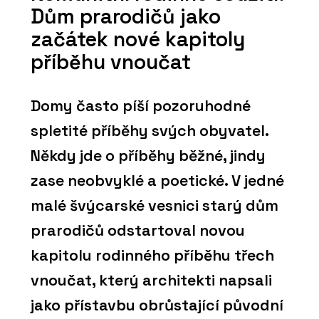
Dům prarodičů jako
začátek nové kapitoly
příběhu vnoučat
Domy často píší pozoruhodné
spletité příběhy svých obyvatel.
Někdy jde o příběhy běžné, jindy
zase neobvyklé a poetické. V jedné
malé švýcarské vesnici starý dům
prarodičů odstartoval novou
kapitolu rodinného příběhu třech
vnoučat, který architekti napsali
jako přístavbu obrůstající původní