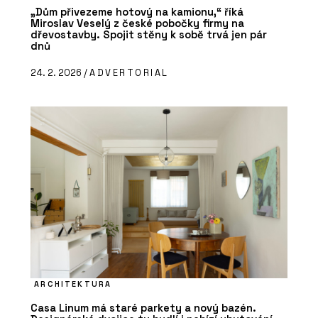
„Dům přivezeme hotový na kamionu,“ říká
Miroslav Veselý z české pobočky firmy na
dřevostavby. Spojit stěny k sobě trvá jen pár
dnů
24. 2. 2026 /
ADVERTORIAL
ARCHITEKTURA
Casa Linum má staré parkety a nový bazén.