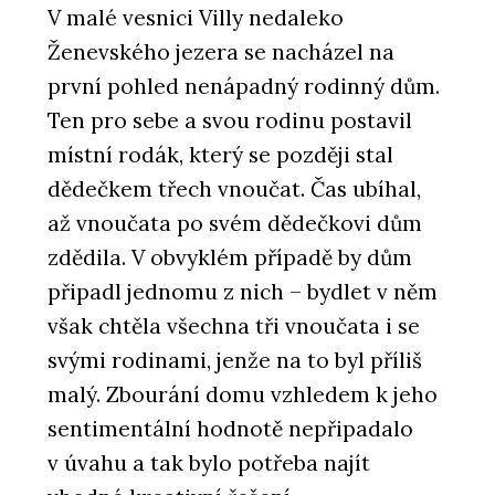
V malé vesnici Villy nedaleko
Ženevského jezera se nacházel na
první pohled nenápadný rodinný dům.
Ten pro sebe a svou rodinu postavil
místní rodák, který se později stal
dědečkem třech vnoučat. Čas ubíhal,
až vnoučata po svém dědečkovi dům
zdědila. V obvyklém případě by dům
připadl jednomu z nich – bydlet v něm
však chtěla všechna tři vnoučata i se
svými rodinami, jenže na to byl příliš
malý. Zbourání domu vzhledem k jeho
sentimentální hodnotě nepřipadalo
v úvahu a tak bylo potřeba najít