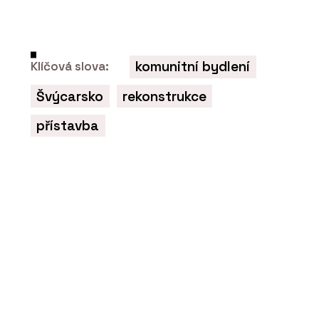
komunitní bydlení
Klíčová slova:
PRODUKTY
Fasádní desky z vysokotlakého
Švýcarsko
rekonstrukce
laminátu MEG - CHYTRÉ FASÁDY
přístavba