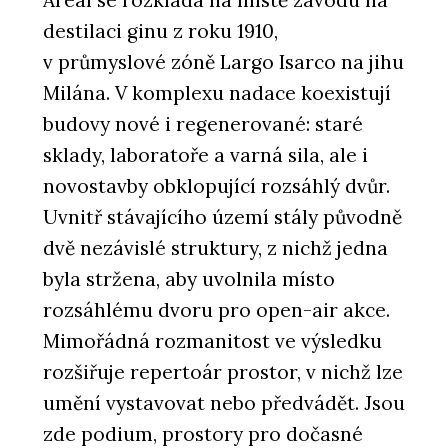
destilaci ginu z roku 1910,
v průmyslové zóně Largo Isarco na jihu
Milána. V komplexu nadace koexistují
budovy nové i regenerované: staré
sklady, laboratoře a varná sila, ale i
novostavby obklopující rozsáhlý dvůr.
Uvnitř stávajícího území stály původně
dvě nezávislé struktury, z nichž jedna
byla stržena, aby uvolnila místo
rozsáhlému dvoru pro open-air akce.
Mimořádná rozmanitost ve výsledku
rozšiřuje repertoár prostor, v nichž lze
umění vystavovat nebo předvádět. Jsou
zde podium, prostory pro dočasné