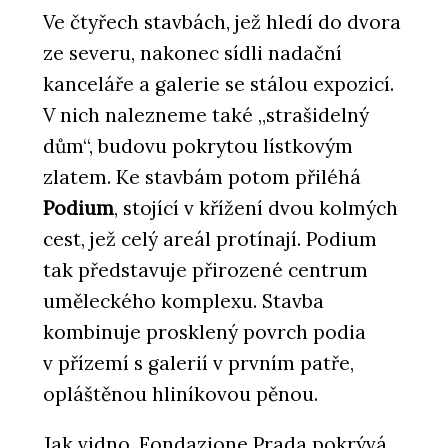
Ve čtyřech stavbách, jež hledí do dvora
ze severu, nakonec sídli nadační
kanceláře a galerie se stálou expozicí.
V nich nalezneme také „strašidelný
dům“, budovu pokrytou lístkovým
zlatem. Ke stavbám potom přiléhá
Podium
, stojící v křížení dvou kolmých
cest, jež celý areál protínají. Podium
tak představuje přirozené centrum
uměleckého komplexu. Stavba
kombinuje prosklený povrch podia
v přízemí s galerií v prvním patře,
opláštěnou hliníkovou pěnou.
Jak vidno, Fondazione Prada pokrývá