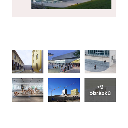
ČLÁNKY
Rakouský lídr ve výstavbě
dřevostaveb míří do Česka.
Ambasadorkou ELK se stala Ester
Ledecká
+9
obrázků
PRODUKTY
Dům do svahu Hillside - ELK