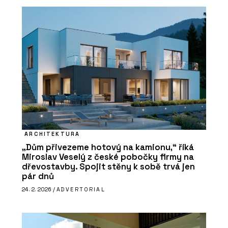
ARCHITEKTURA
„Dům přivezeme hotový na kamionu,“ říká
Miroslav Veselý z české pobočky firmy na
dřevostavby. Spojit stěny k sobě trvá jen
pár dnů
24. 2. 2026 /
ADVERTORIAL