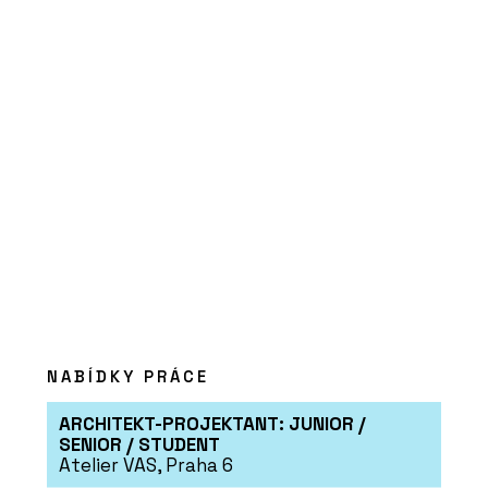
Platforma Timber Academy - ELK
NABÍDKY PRÁCE
ARCHITEKT-PROJEKTANT: JUNIOR /
SENIOR / STUDENT
Atelier VAS, Praha 6