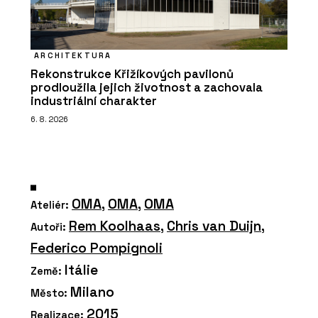
ARCHITEKTURA
Rekonstrukce Křižíkových pavilonů
prodloužila jejich životnost a zachovala
industriální charakter
6. 8. 2026
OMA
,
OMA
,
OMA
Ateliér:
Rem Koolhaas
,
Chris van Duijn
,
Autoři:
Federico Pompignoli
Itálie
Země:
Milano
Město:
2015
Realizace: