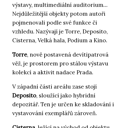
výstavy, multimediální auditorium…
Nejdůležitější objekty potom autoři
pojmenovali podle své funkce či
vzhledu. Nazývají je Torre, Deposito,
Cisterna, Velká hala, Podium a Kino.
Torre
, nově postavená devítipatrová
věž, je prostorem pro stálou výstavu
kolekcí a aktivit nadace Prada.
V západní části areálu zase stojí
Deposito
, sloužící jako hybridní
depozitář. Ten je určen ke skladování i
vystavování exemplářů zároveň.
Cisterna
, ležící na východ od objektu