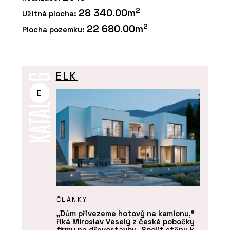
2
28 340.00m
Užitná plocha:
2
22 680.00m
Plocha pozemku:
ELK
E
ČLÁNKY
„Dům přivezeme hotový na kamionu,“
říká Miroslav Veselý z české pobočky
firmy na dřevostavby. Spojit stěny k