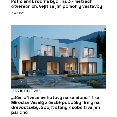
Pětičlenná rodina bydlí na 37 metrech
čtverečních. Vejít se jim pomohly vestavby
7. 4. 2026
ARCHITEKTURA
„Dům přivezeme hotový na kamionu,“ říká
Miroslav Veselý z české pobočky firmy na
dřevostavby. Spojit stěny k sobě trvá jen
pár dnů