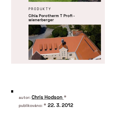
PRODUKTY
Cihla Porotherm T Profi -
wienerberger
PRODUKTY
Střešní taška bobrovka Tondach -
wienerberger
Chris Hodson
*
autor:
*
22. 3. 2012
publikováno: