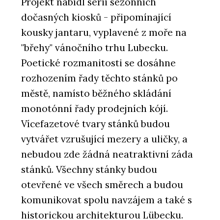
Projekt nabídl sérii sezónních
dočasných kiosků - připomínající
kousky jantaru, vyplavené z moře na
"břehy" vánočního trhu Lubecku.
Poetické rozmanitosti se dosáhne
rozhozením řady těchto stánků po
městě, namísto běžného skládání
monotónní řady prodejních kójí.
Vícefazetové tvary stánků budou
vytvářet vzrušující mezery a uličky, a
nebudou zde žádná neatraktivní záda
stánků. Všechny stánky budou
otevřené ve všech směrech a budou
komunikovat spolu navzájem a také s
historickou architekturou Lübecku.