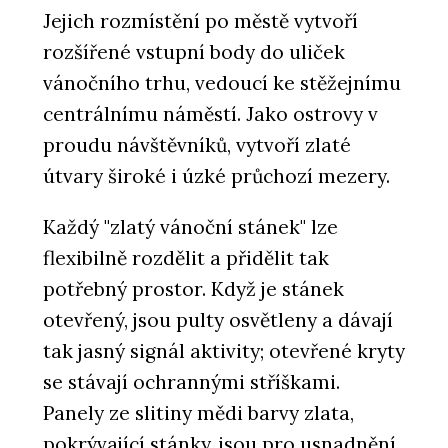
Jejich rozmístění po městě vytvoří
rozšířené vstupní body do uliček
vánočního trhu, vedoucí ke stěžejnímu
centrálnímu náměstí. Jako ostrovy v
proudu návštěvníků, vytvoří zlaté
útvary široké i úzké průchozí mezery.
Každý "zlatý vánoční stánek" lze
flexibilně rozdělit a přidělit tak
potřebný prostor. Když je stánek
otevřený, jsou pulty osvětleny a dávají
tak jasný signál aktivity; otevřené kryty
se stávají ochrannými stříškami.
Panely ze slitiny mědi barvy zlata,
pokrývající stánky, jsou pro usnadnění