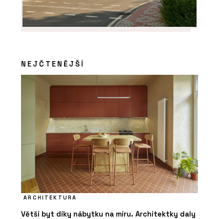
NEJČTENĚJŠÍ
PRODUKTY
Akustická cihla Porotherm 10 AKU –
wienerberger
ARCHITEKTURA
PRODUKTY
Větší byt díky nábytku na míru. Architektky daly
Cihly pro robotické zdění Porotherm