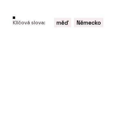
měď
Německo
Klíčová slova:
PRODUKTY
Venkovní dlažba Semmelrock s
chytrým zámkem - wienerberger
PRODUKTY
Střešní taška V9 Tondach -