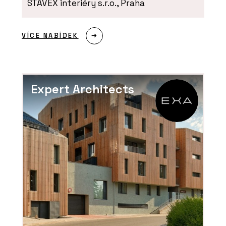
STAVEX interiéry s.r.o., Praha
O FIRMĚ
VÍCE NABÍDEK
wienerberger s.r.o.
Expert Architects
PRODUKTY
Stropní vložky MIAKO – wienerberger