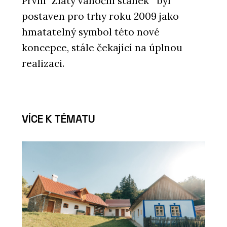
První "Zlatý vánoční stánek " byl
postaven pro trhy roku 2009 jako
hmatatelný symbol této nové
koncepce, stále čekající na úplnou
realizaci.
VÍCE K TÉMATU