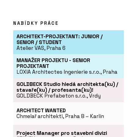
wienerberger
NABÍDKY PRÁCE
ARCHITEKT-PROJEKTANT: JUNIOR /
SENIOR / STUDENT
Atelier VAS, Praha 6
MANAŽER PROJEKTU - SENIOR
PROJEKTANT
LOXIA Architectes Ingenierie s.r.o., Praha
PRODUKTY
Lícové cihly a obkladové pásky Terca
GOLDBECK Studio hledá architekta(ku) /
- wienerberger
stavaře(ku) / profesanta(ku)!
GOLDBECK Prefabeton s.r.o., Vrdy
ARCHITECT WANTED
Chmelař architekti, Praha 8 – Karlín
Project Manager pro stavební divizi