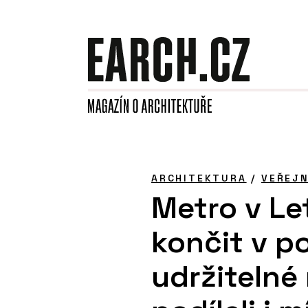
ARCHITEKTURA
/
VEŘEJ
Metro v L
končit v p
udržitelné