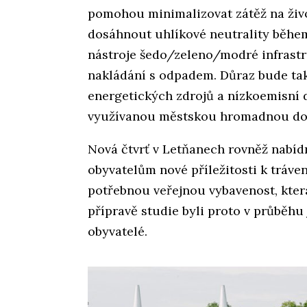
pomohou minimalizovat zátěž na živo
dosáhnout uhlíkové neutrality během
nástroje šedo/zeleno/modré infrastr
nakládání s odpadem. Důraz bude tak
energetických zdrojů a nízkoemisní
využívanou městskou hromadnou dop
Nová čtvrť v Letňanech rovněž nabíd
obyvatelům nové příležitosti k tráven
potřebnou veřejnou vybavenost, která
přípravě studie byli proto v průběhu 
obyvatelé.