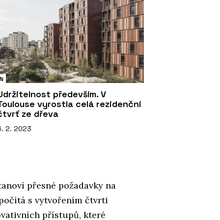
N
Udržitelnost především. V
Toulouse vyrostla celá rezidenční
čtvrť ze dřeva
6. 2. 2023
stanoví přesné požadavky na
očítá s vytvořením čtvrti
vativních přístupů, které