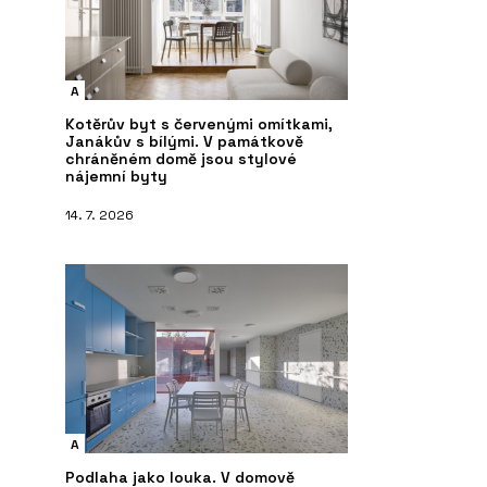
A
Kotěrův byt s červenými omítkami,
Janákův s bílými. V památkově
chráněném domě jsou stylové
nájemní byty
14. 7. 2026
A
Podlaha jako louka. V domově