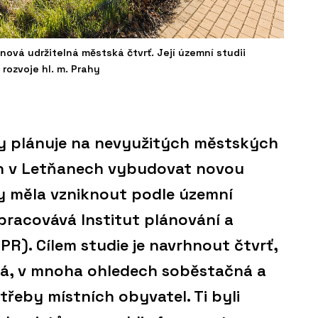
ová udržitelná městská čtvrť. Její územní studii
rozvoje hl. m. Prahy
hy plánuje na nevyužitých městských
h v Letňanech vybudovat novou
 by měla vzniknout podle územní
zpracovává Institut plánování a
IPR). Cílem studie je navrhnout čtvrť,
ká, v mnoha ohledech soběstačná a
řeby místních obyvatel. Ti byli