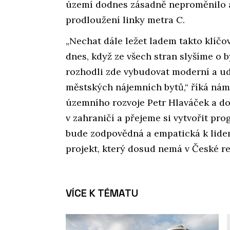
území dodnes zásadně neproměnilo a
prodloužení linky metra C.
„Nechat dále ležet ladem takto klíčo
dnes, když ze všech stran slyšíme o b
rozhodli zde vybudovat moderní a ud
městských nájemních bytů,“ říká nám
územního rozvoje Petr Hlaváček a dop
v zahraničí a přejeme si vytvořit prog
bude zodpovědná a empatická k lidem 
projekt, který dosud nemá v České re
VÍCE K TÉMATU