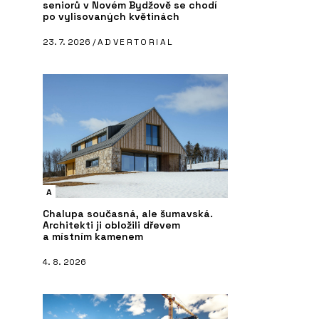
seniorů v Novém Bydžově se chodí
po vylisovaných květinách
23. 7. 2026 /
ADVERTORIAL
A
Chalupa současná, ale šumavská.
Architekti ji obložili dřevem
a místním kamenem
4. 8. 2026