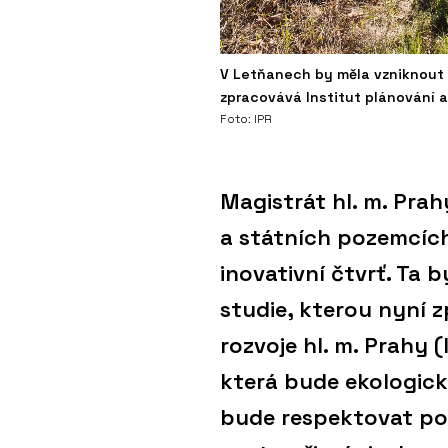
V Letňanech by měla vzniknout n
zpracovává Institut plánování a 
Foto: IPR
Magistrát hl. m. Pra
a státních pozemcíc
inovativní čtvrť. Ta
studie, kterou nyní 
rozvoje hl. m. Prahy (
která bude ekologic
bude respektovat pot