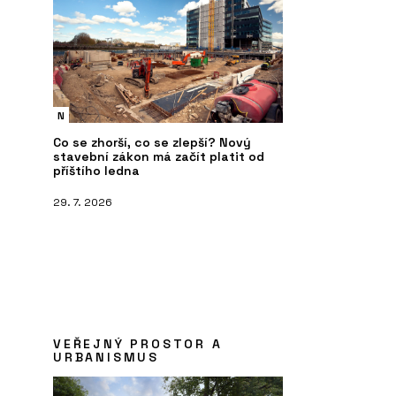
N
Co se zhorší, co se zlepší? Nový
stavební zákon má začít platit od
příštího ledna
29. 7. 2026
VEŘEJNÝ PROSTOR A
URBANISMUS