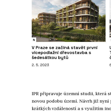
N
V Praze se začíná stavět první
vícepodlažní dřevostavba s
šedesátkou bytů
2. 5. 2023
IPR připravuje územní studii, která 
novou podobu území. Návrh již nyní p
krátkých vzdáleností a s využitím ino