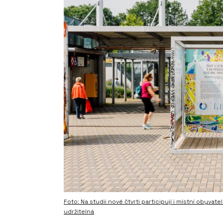
Foto: Na studii nové čtvrti participují i místní obyva
udržitelná