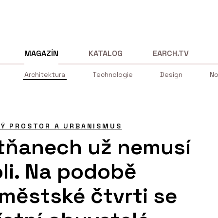
MAGAZÍN
KATALOG
EARCH.TV
Architektura
Technologie
Design
No
NÝ PROSTOR A URBANISMUS
etňanech už nemusí
oli. Na podobě
 městské čtvrti se