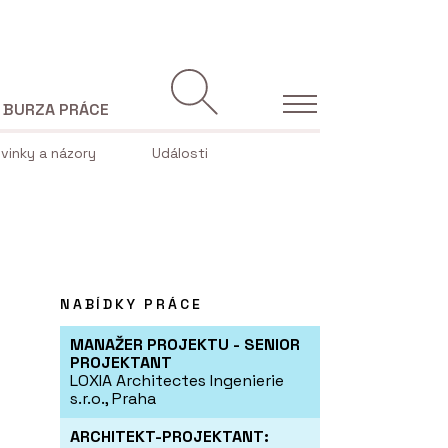
BURZA PRÁCE
vinky a názory
Události
NABÍDKY PRÁCE
MANAŽER PROJEKTU - SENIOR
PROJEKTANT
LOXIA Architectes Ingenierie
s.r.o., Praha
ARCHITEKT-PROJEKTANT: