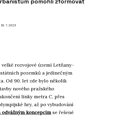
 urbanistům pomohli zformovat
, 19. 7. 2023
. velké rozvojové území Letňany–
 státních pozemků a jedinečným
. Od 90. let zde bylo několik
ýstavby nového pražského
akončení linky metra C, přes
olympijské hry, až po vybudování
 odvážným koncepcím
se řešené