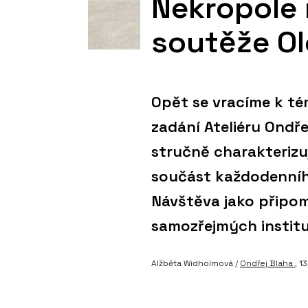
Nekropole 
soutěže O
Opět se vracíme k tém
zadání Ateliéru Ondře
stručně charakterizu
součást každodenního
Návštěva jako připomí
samozřejmých institu
Alžběta Widholmová /
Ondřej Blaha
, 1