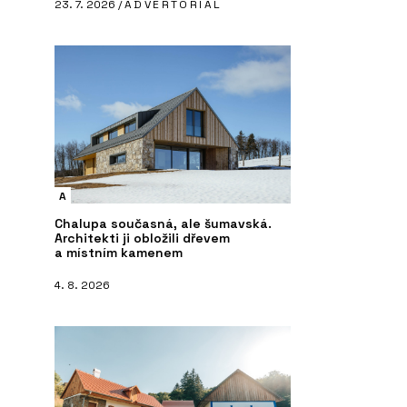
23. 7. 2026 /
ADVERTORIAL
A
Chalupa současná, ale šumavská.
Architekti ji obložili dřevem
a místním kamenem
4. 8. 2026