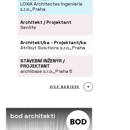
LOXIA Architectes Ingenierie
s.r.o., Praha
Architekt / Projektant
Senlife
Architekt/ka - Projektant/ka
Atribut Solutions s.r.o., Praha
STAVEBNÍ INŽENÝR /
PROJEKTANT
archibase s.r.o., Praha 5
VÍCE NABÍDEK
SLUŽBY
S
Hliněné omítky - Hlinaři
Vá
bod architekti