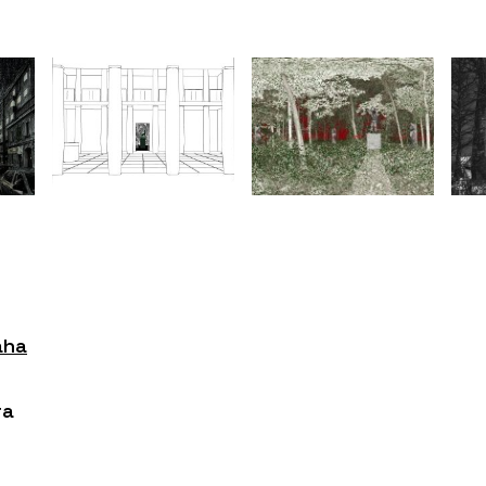
aha
ra