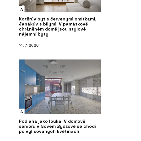
A
Kotěrův byt s červenými omítkami,
Janákův s bílými. V památkově
chráněném domě jsou stylové
nájemní byty
14. 7. 2026
A
Podlaha jako louka. V domově
seniorů v Novém Bydžově se chodí
po vylisovaných květinách