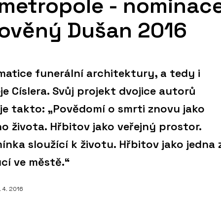
metropole - nominac
lověný Dušan 2016
atice funerální architektury, a tedy i
je Císlera. Svůj projekt dvojice autorů
je takto: „Povědomí o smrti znovu jako
 života. Hřbitov jako veřejný prostor.
nka sloužící k životu. Hřbitov jako jedna 
cí ve městě.“
3. 4. 2016