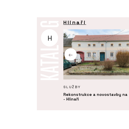
Hlinaři
H
Y
SLUŽBY
ce - Hlinaři
Rekonstrukce a novostavby na 
- Hlinaři