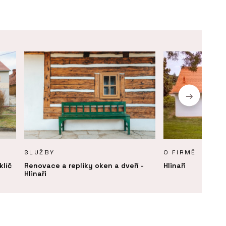
SLUŽBY
O FIRMĚ
klíč
Renovace a repliky oken a dveří -
Hlinaři
Hlinaři