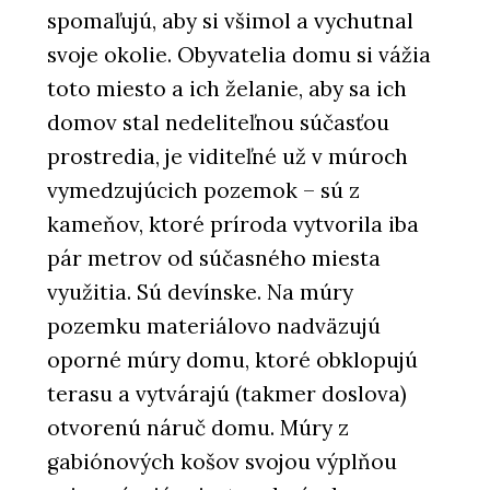
spomaľujú, aby si všimol a vychutnal
svoje okolie. Obyvatelia domu si vážia
toto miesto a ich želanie, aby sa ich
domov stal nedeliteľnou súčasťou
prostredia, je viditeľné už v múroch
vymedzujúcich pozemok – sú z
kameňov, ktoré príroda vytvorila iba
pár metrov od súčasného miesta
využitia. Sú devínske. Na múry
pozemku materiálovo nadväzujú
oporné múry domu, ktoré obklopujú
terasu a vytvárajú (takmer doslova)
otvorenú náruč domu. Múry z
gabiónových košov svojou výplňou