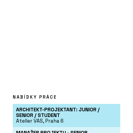
ČLÁNKY
Umění prvního dojmu. Modulární
fasády kombinují praktické a
elegantní v jeden celek
NABÍDKY PRÁCE
ARCHITEKT-PROJEKTANT: JUNIOR /
SENIOR / STUDENT
Atelier VAS, Praha 6
PRODUKTY
Modulární nemocnice - KOMA
MANAŽER PROJEKTU - SENIOR