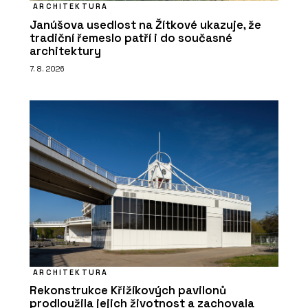
ARCHITEKTURA
Janúšova usedlost na Žítkové ukazuje, že
tradiční řemeslo patří i do současné
architektury
7. 8. 2026
ARCHITEKTURA
Rekonstrukce Křižíkových pavilonů
prodloužila jejich životnost a zachovala