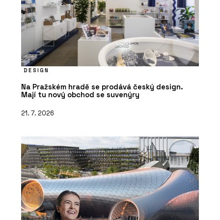
Designové moduly přesně na míru
zákazníka. KOMA MODULAR
představila novou kolekci Fashion line
DESIGN
Na Pražském hradě se prodává český design.
Mají tu nový obchod se suvenýry
21. 7. 2026