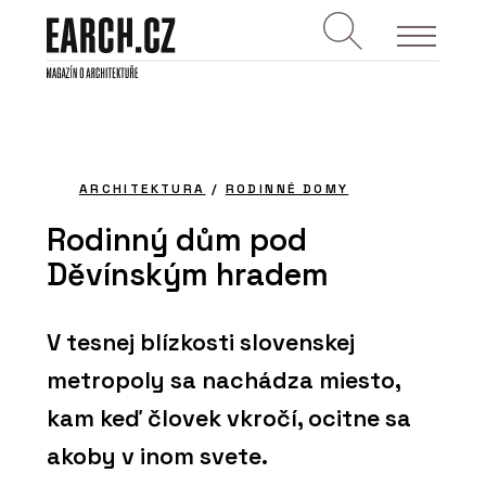
ARCHITEKTURA
/
RODINNÉ DOMY
Rodinný dům pod
Děvínským hradem
V tesnej blízkosti slovenskej
metropoly sa nachádza miesto,
kam keď človek vkročí, ocitne sa
akoby v inom svete.