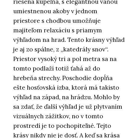
riešená kúpeľňa, s elegantnou vaňou
umiestnenou akoby v jednom
priestore s chodbou umožňuje
majiteľom relaxáciu s priamym
výhľadom na hrad. Tento krásny výhľad
je aj zo spálne, z „katedrály snov“.
Priestor vysoký tri a pol metra sa na
tomto podlaží totiž ťahá až do
hrebeňa strechy. Poschodie dopĺňa
ešte hosťovská izba, ktorá má takisto
výhľad na západ, na hrádzu. Mohlo by
sa zdať, že ďalší výhľad je už plytvaním
vizuálnych zážitkov, no v tomto
prostredí je to pochopiteľné. Tejto
krásy nikdy nie je dosť. A keď sa krása