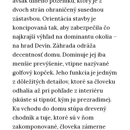
avšak dlhého pozemku, ktorý je z
dvoch strán ohraničený susednou
zástavbou. Orientácia stavby je
koncipovaná tak, aby zabezpečila čo
najkrajší výhľad na dominantu okolia –
na hrad Devín. Záhrada odráža
decentnosť domu. Dominuje jej iba
menšie prevýšenie, vtipne nazývané
golfový kopček. Jeho funkcia je jedným
z dôležitých detailov, ktoré sa človeku
odhalia až pri pohľade z interiéru
(skúste si tipnúť, kým ju prezradíme).
Ku vchodu do domu stúpa drevený
chodník a tuje, ktoré sú v ňom
zakomponované, človeka zámerne