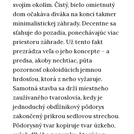
svojím okolím. Čistý, bielo omietnutý
dom očakáva diváka na konci takmer
minimalistickej záhrady. Decentne sa
sťahuje do pozadia, ponechávajúc viac
priestoru záhrade. Už tento fakt
prezrádza veľa o jeho koncepte – a
predsa, akoby nechtiac, púta
pozornosť okoloidúcich jemnou
hrdosťou, ktorá z neho vyžaruje.
Samotná stavba sa drží miestneho
zaužívaného tvaroslovia, kedy je
jednoduchý obdĺžnikový pôdorys
zakončený príkrou sedlovou strechou.
Pôdorysný tvar kopíruje tvar úzkeho,