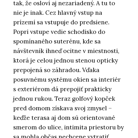
tak, že osloví aj nezariadený. A tu to
nie je inak. Cez hlavný vstup na
prízemí sa vstupuje do predsiene.
Popri vstupe vedie schodisko do
spomínaného suterénu, kde sa
návštevník ihneď ocitne v miestnosti,
ktorá je celou jednou stenou opticky
prepojená so záhradou. Vďaka
posuvnému systému okien sa interiér
s exteriérom dá prepojiť prakticky
jednou rukou. Teraz golfový kopček
pred domom získava svoj zmysel –
keďže terasa aj dom sú orientované
smerom do ulice, intimita priestoru by
sa mohla občas nechcene vytratiť.