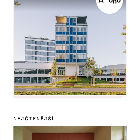
PRODUKTY
Modulární vývoj - KOMA
ČLÁNKY
Soukromí, klid a příroda na dlani.
Modulární Fashion Line RELAX
představuje novou éru glampingových
NEJČTENĚJŠÍ
objektů