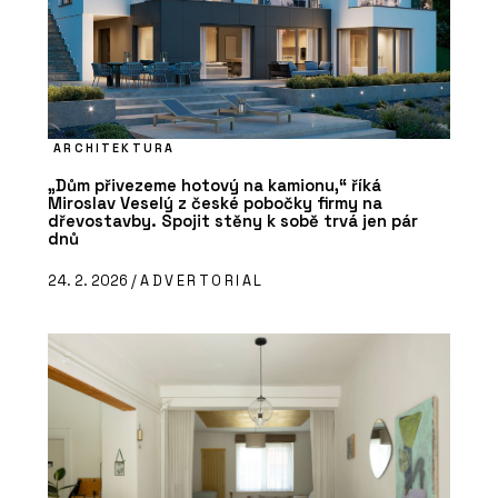
ARCHITEKTURA
„Dům přivezeme hotový na kamionu,“ říká
Miroslav Veselý z české pobočky firmy na
dřevostavby. Spojit stěny k sobě trvá jen pár
dnů
24. 2. 2026 /
ADVERTORIAL