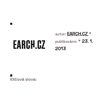
O FIRMĚ
KOMA MODULAR s. r. o.
EARCH.CZ
*
autor:
*
23. 1.
publikováno:
2013
PRODUKTY
Klíčová slova:
Modulární bytové domy - KOMA