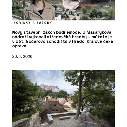
NOVINKY A NÁZORY
Nový stavební zákon budí emoce. U Masarykova
nádraží vykopali středověké hradby – můžete je
vidět. Gočárovo schodiště v Hradci Králové čeká
oprava
20. 7. 2026