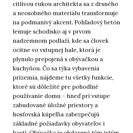
citlivou rukou architekta sa z drsného
a neosobného materiálu transformuje
na podmanivý akcent. Pohľadový betón
lemuje schodisko aj v prvom
nadzemnom podlaží, kde sa človek
ocitne vo vstupnej hale, ktorá je
plynulo prepojená s obývačkou a
kuchyňou. Čo sa týka vybavenia
prízemia, nájdeme tu všetky funkcie,
ktoré sú dôležité pre pohodlné
používanie domu – hneď pri vstupe
zabudované úložné priestory a
hosťovská kúpeľňa zabezpečujú
základné požiadavky obyvateľov i
hostí. Obývačka je obdarená tým istým