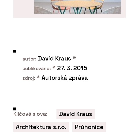
O FIRMĚ
LD Seating
David Kraus
*
autor:
*
27. 3. 2015
publikováno:
*
Autorská zpráva
zdroj:
David Kraus
Klíčová slova:
Architektura s.r.o.
Průhonice
PRODUKTY
Konferenční a barová židle Lotus - LD
Seating