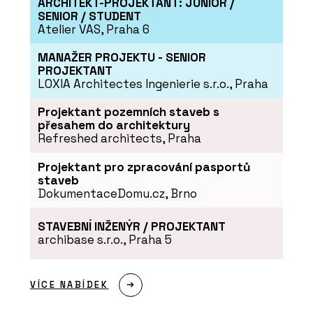
ARCHITEKT-PROJEKTANT: JUNIOR /
SENIOR / STUDENT
Atelier VAS, Praha 6
ČLÁNKY
„Jen skvělý produkt nestačí, musíte
MANAŽER PROJEKTU - SENIOR
ho mít taky kde adekvátně
PROJEKTANT
prezentovat,“ říká Jakub Huráb z LD
Seating. Firma z Boskovic má nový
LOXIA Architectes Ingenierie s.r.o., Praha
showroom v Karlíně
Projektant pozemních staveb s
přesahem do architektury
Refreshed architects, Praha
Projektant pro zpracování pasportů
staveb
DokumentaceDomu.cz, Brno
STAVEBNÍ INŽENÝR / PROJEKTANT
archibase s.r.o., Praha 5
PRODUKTY
Konferenční židle Flexi Light - LD
VÍCE NABÍDEK
Seating