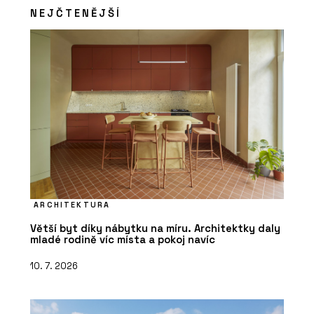
ČLÁNKY
NEJČTENĚJŠÍ
Nové kanceláře v budově ze 60. let
inspirované brutalismem navazují na
to nejlepší z minulosti
ARCHITEKTURA
PRODUKTY
Pracovní křeslo Melody Design - LD
Větší byt díky nábytku na míru. Architektky daly
Seating
mladé rodině víc místa a pokoj navíc
10. 7. 2026