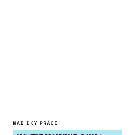
PRODUKTY
Křeslo Flexi Lounge - LD Seating
NABÍDKY PRÁCE