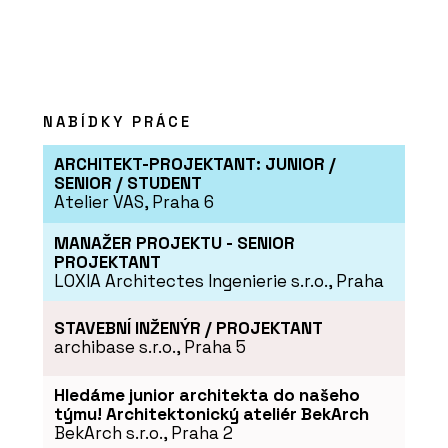
NABÍDKY PRÁCE
SLUŽBY
ARCHITEKT-PROJEKTANT: JUNIOR /
Právo životního prostředí - SNTD
SENIOR / STUDENT
Atelier VAS, Praha 6
MANAŽER PROJEKTU - SENIOR
PROJEKTANT
LOXIA Architectes Ingenierie s.r.o., Praha
STAVEBNÍ INŽENÝR / PROJEKTANT
archibase s.r.o., Praha 5
Hledáme junior architekta do našeho
SLUŽBY
týmu! Architektonický ateliér BekArch
Veřejné zakázky - SNTD
BekArch s.r.o., Praha 2