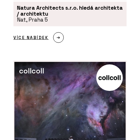
Natura Architects s.r.o. hledá architekta
/ architektu
Nat, Praha 5
VÍCE NABÍDEK
ČLÁNKY
collcoll
Smlouva o dílo se stavební firmou.
Hlavní je definovat, co chcete