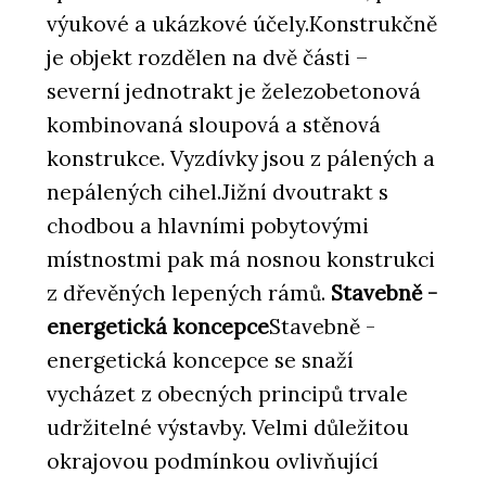
výukové a ukázkové účely.Konstrukčně
je objekt rozdělen na dvě části –
severní jednotrakt je železobetonová
kombinovaná sloupová a stěnová
konstrukce. Vyzdívky jsou z pálených a
nepálených cihel.Jižní dvoutrakt s
chodbou a hlavními pobytovými
místnostmi pak má nosnou konstrukci
z dřevěných lepených rámů.
Stavebně -
energetická koncepce
Stavebně -
energetická koncepce se snaží
vycházet z obecných principů trvale
udržitelné výstavby. Velmi důležitou
okrajovou podmínkou ovlivňující