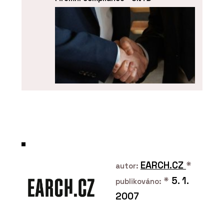
SLUŽBY
Akvizice, fúze a restrukturalizace -
SNTD
EARCH.CZ
*
autor:
*
5. 1.
publikováno:
2007