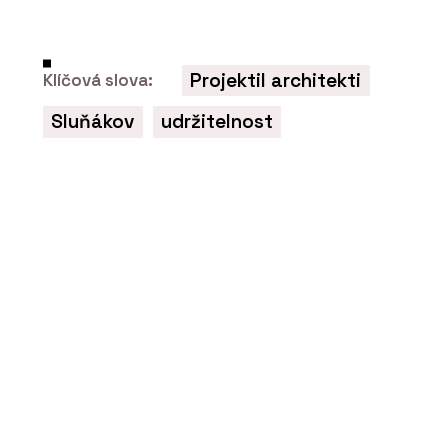
O FIRMĚ
Projektil architekti
Klíčová slova:
Sokol, Novák, Trojan, Doleček a
partneři (SNTD)
Sluňákov
udržitelnost
SLUŽBY
Řešení sporů a arbitráže - SNTD