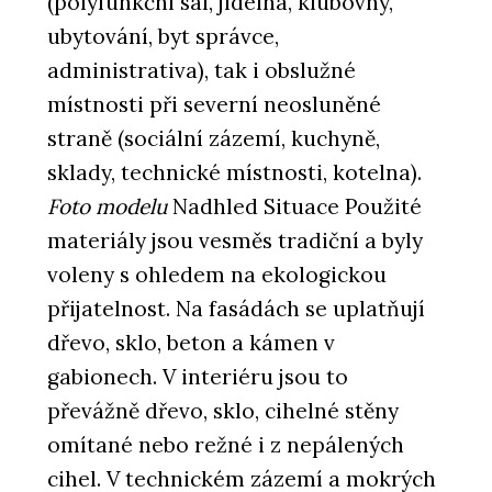
(polyfunkční sál, jídelna, klubovny,
ubytování, byt správce,
administrativa), tak i obslužné
místnosti při severní neosluněné
straně (sociální zázemí, kuchyně,
sklady, technické místnosti, kotelna).
Foto modelu
Nadhled Situace Použité
materiály jsou vesměs tradiční a byly
voleny s ohledem na ekologickou
přijatelnost. Na fasádách se uplatňují
dřevo, sklo, beton a kámen v
gabionech. V interiéru jsou to
převážně dřevo, sklo, cihelné stěny
omítané nebo režné i z nepálených
cihel. V technickém zázemí a mokrých