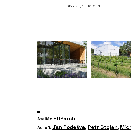
POParch , 10. 12. 2018
POParch
Ateliér:
Jan Podešva
,
Petr Stojan
,
Mic
Autoři: