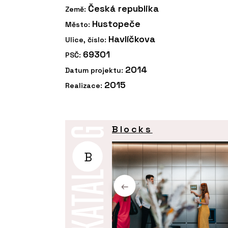
Česká republika
Země:
Hustopeče
Město:
Havlíčkova
Ulice, číslo:
69301
PSČ:
2014
Datum projektu:
2015
Realizace:
Blocks
B