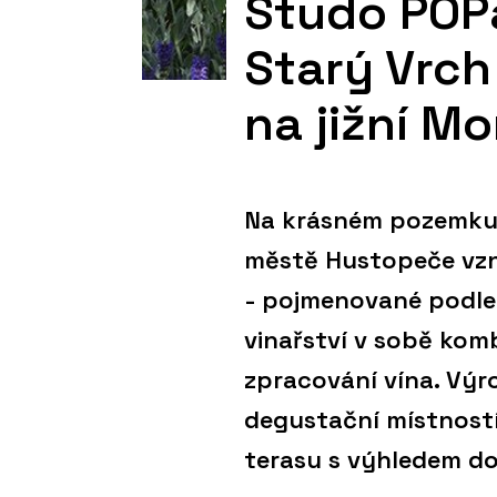
Studo POPa
Starý Vrc
na jižní M
Na krásném pozemku
městě Hustopeče vzni
- pojmenované podle 
vinařství v sobě kom
zpracování vína. Výr
degustační místností
terasu s výhledem do