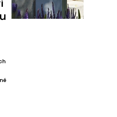
í
du
ch
dné