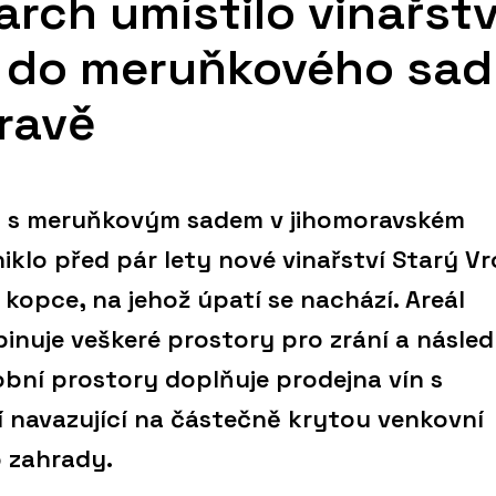
rch umístilo vinařstv
h do meruňkového sa
oravě
 s meruňkovým sadem v jihomoravském
klo před pár lety nové vinařství Starý Vr
kopce, na jehož úpatí se nachází. Areál
binuje veškeré prostory pro zrání a násle
obní prostory doplňuje prodejna vín s
 navazující na částečně krytou venkovní
 zahrady.