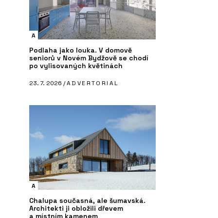
A
Podlaha jako louka. V domově
seniorů v Novém Bydžově se chodí
po vylisovaných květinách
23. 7. 2026 /
ADVERTORIAL
A
Chalupa současná, ale šumavská.
Architekti ji obložili dřevem
a místním kamenem