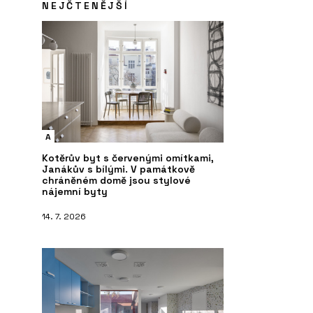
NEJČTENĚJŠÍ
A
Kotěrův byt s červenými omítkami,
Janákův s bílými. V památkově
chráněném domě jsou stylové
nájemní byty
14. 7. 2026