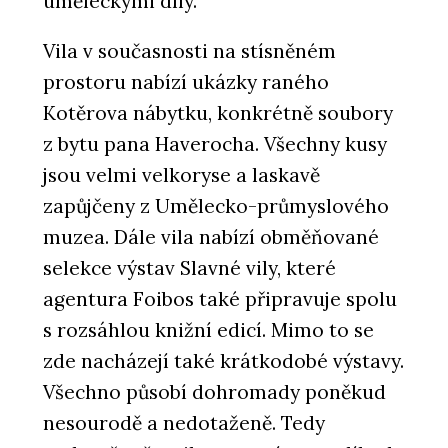
uměleckými díly.
Vila v současnosti na stísněném
prostoru nabízí ukázky raného
Kotěrova nábytku, konkrétně soubory
z bytu pana Haverocha. Všechny kusy
jsou velmi velkoryse a laskavě
zapůjčeny z Umělecko-průmyslového
muzea. Dále vila nabízí obměňované
selekce výstav Slavné vily, které
agentura Foibos také připravuje spolu
s rozsáhlou knižní edicí. Mimo to se
zde nacházejí také krátkodobé výstavy.
Všechno působí dohromady poněkud
nesourodě a nedotaženě. Tedy