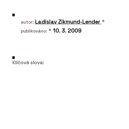
O FIRMĚ
DOORNITE
Ladislav Zikmund-Lender
*
autor:
*
10. 3. 2009
publikováno:
Klíčová slova:
PRODUKTY
Dveřní systém Seguridad Pro+ -
DOORNITE