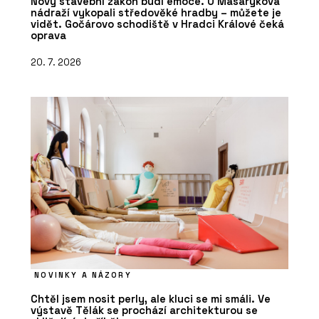
Nový stavební zákon budí emoce. U Masarykova
nádraží vykopali středověké hradby – můžete je
vidět. Gočárovo schodiště v Hradci Králové čeká
oprava
20. 7. 2026
NOVINKY A NÁZORY
Chtěl jsem nosit perly, ale kluci se mi smáli. Ve
výstavě Tělák se prochází architekturou se