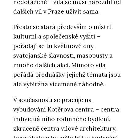
nedotaženě – vila se musí narozdíl od
dalších vil v Praze uživit sama.
Přesto se stará především o místní
kulturní a společenské vyžití –
pořádají se tu květinové dny,
svatojanské slavnosti, masopusty a
mnoho dalších akcí. Mimoto vila
pořádá přednášky, jejichž témata jsou
ale vybírána víceméně náhodně.
V současnosti se pracuje na
vybudování Kotěrova centra – centra
individuálního rodinného bydlení,
zkráceně centra vilové architektury.
Jeho úkolem by mělo být vybudování